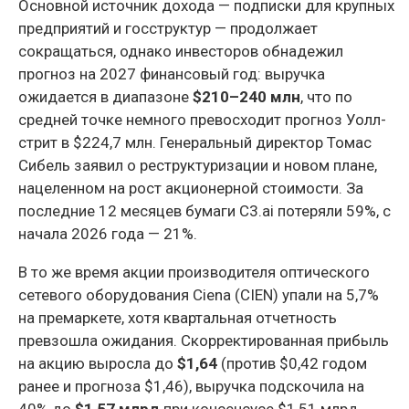
Основной источник дохода — подписки для крупных
предприятий и госструктур — продолжает
сокращаться, однако инвесторов обнадежил
прогноз на 2027 финансовый год: выручка
ожидается в диапазоне
$210–240 млн
, что по
средней точке немного превосходит прогноз Уолл-
стрит в $224,7 млн. Генеральный директор Томас
Сибель заявил о реструктуризации и новом плане,
нацеленном на рост акционерной стоимости. За
последние 12 месяцев бумаги C3.ai потеряли 59%, с
начала 2026 года — 21%.
В то же время акции производителя оптического
сетевого оборудования Ciena (CIEN) упали на 5,7%
на премаркете, хотя квартальная отчетность
превзошла ожидания. Скорректированная прибыль
на акцию выросла до
$1,64
(против $0,42 годом
ранее и прогноза $1,46), выручка подскочила на
40% до
$1,57 млрд
при консенсусе $1,51 млрд.