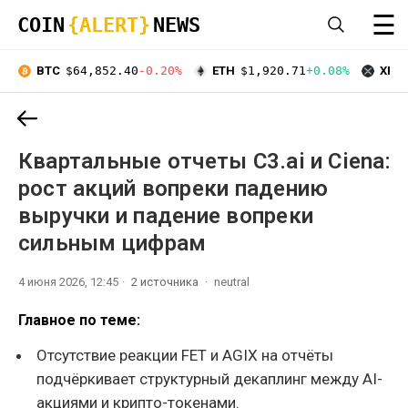
☰
COIN
{ALERT}
NEWS
BTC
$64,852.40
-0.20%
ETH
$1,920.71
+0.08%
XRP
Квартальные отчеты C3.ai и Ciena:
рост акций вопреки падению
выручки и падение вопреки
сильным цифрам
4 июня 2026, 12:45
2 источника
neutral
Главное по теме:
Отсутствие реакции FET и AGIX на отчёты
подчёркивает структурный декаплинг между AI-
акциями и крипто-токенами.