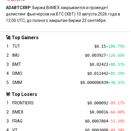
ADA
BTC
XRP
: Биржа BitMEX закрывается и проведет
делистинг фьючерсов на BTC (XBT) 10 августа 2026 года в
12:00 UTC, до полного закрытия биржи 23 сентября.
🚀 Top Gainers
1
TUT
$0.15
+180.79%
2
IMU
$0.003927
+126.60%
3
BMT
$0.02422
+88.33%
4
DIMO
$0.011442
+85.59%
5
GMM
$0.000006939
+38.33%
🚨 Top Losers
1
FRONTIERS
$0.000092
-89.17%
2
BMEX
$0.00016
-60.00%
3
FRAG
$0.0007804
-51.20%
4
VT
$0.0003008
-49.38%