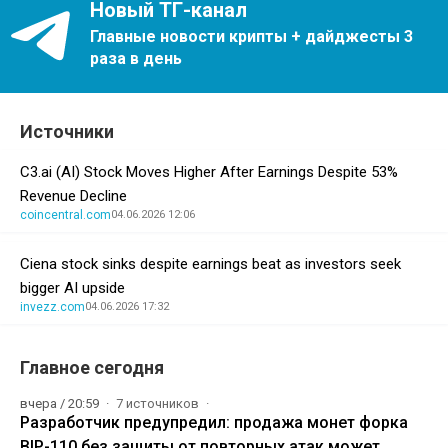
Новый ТГ-канал
Главные новости крипты + дайджесты 3
раза в день
Источники
C3.ai (AI) Stock Moves Higher After Earnings Despite 53%
Revenue Decline
coincentral.com
04.06.2026 12:06
Ciena stock sinks despite earnings beat as investors seek
bigger AI upside
invezz.com
04.06.2026 17:32
Главное сегодня
вчера / 20:59
7 источников
Разработчик предупредил: продажа монет форка
BIP-110 без защиты от повторных атак может