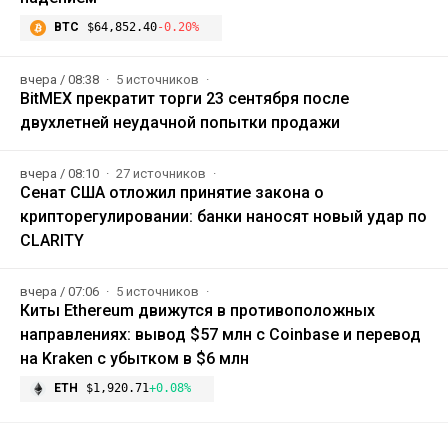
BTC
$64,852.40
-0.20%
вчера / 08:38
5 источников
BitMEX прекратит торги 23 сентября после
двухлетней неудачной попытки продажи
вчера / 08:10
27 источников
Сенат США отложил принятие закона о
крипторегулировании: банки наносят новый удар по
CLARITY
вчера / 07:06
5 источников
Киты Ethereum движутся в противоположных
направлениях: вывод $57 млн с Coinbase и перевод
на Kraken с убытком в $6 млн
ETH
$1,920.71
+0.08%