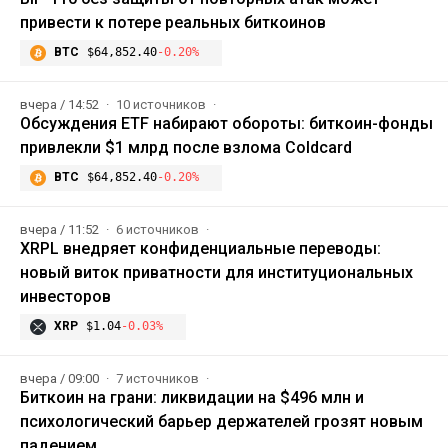
привести к потере реальных биткоинов
BTC
$64,852.40
-0.20%
вчера / 14:52
10 источников
Обсуждения ETF набирают обороты: биткоин-фонды
привлекли $1 млрд после взлома Coldcard
BTC
$64,852.40
-0.20%
вчера / 11:52
6 источников
XRPL внедряет конфиденциальные переводы:
новый виток приватности для институциональных
инвесторов
XRP
$1.04
-0.03%
вчера / 09:00
7 источников
Биткоин на грани: ликвидации на $496 млн и
психологический барьер держателей грозят новым
падением