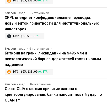
BTC
$65,133.90
+0.87%
5 часов назад
5 источников
XRPL внедряет конфиденциальные переводы:
новый виток приватности для институциональных
инвесторов
XRP
$1.05
+3.16%
8 часов назад
6 источников
Биткоин на грани: ликвидации на $496 млн и
психологический барьер держателей грозят новым
падением
BTC
$65,133.90
+0.87%
9 часов назад
16 источников
Сенат США отложил принятие закона о
крипторегулировании: банки наносят новый удар по
CLARITY