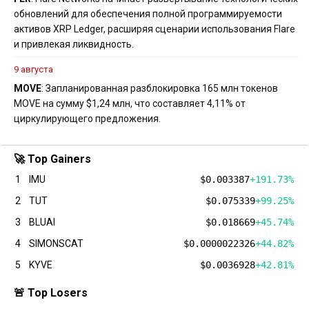
обновлений для обеспечения полной программируемости
активов XRP Ledger, расширяя сценарии использования Flare
и привлекая ликвидность.
9 августа
MOVE
: Запланированная разблокировка 165 млн токенов
MOVE на сумму $1,24 млн, что составляет 4,11% от
циркулирующего предложения.
🚀 Top Gainers
1
IMU
$0.003387
+191.73%
2
TUT
$0.075339
+99.25%
3
BLUAI
$0.018669
+45.74%
4
SIMONSCAT
$0.0000022326
+44.82%
5
KYVE
$0.0036928
+42.81%
🚨 Top Losers