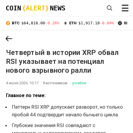
☰
COIN
{ALERT}
NEWS
BTC
$64,818.00
-0.26%
ETH
$1,917.10
-0.09%
XRP
Четвертый в истории XRP обвал
RSI указывает на потенциал
нового взрывного ралли
4 июня 2026, 10:17
9 источников
positive
Главное по теме:
Паттерн RSI XRP допускает разворот, но только
пробой 44 подтвердит начало бычьего цикла.
Глубокие значения RSI совпадают с
максимальным пессимизмом, создавая