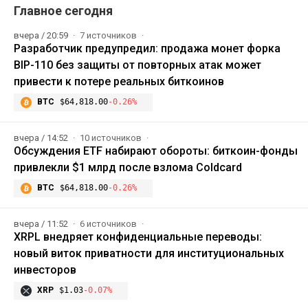
Главное сегодня
вчера / 20:59
7 источников
Разработчик предупредил: продажа монет форка
BIP-110 без защиты от повторных атак может
привести к потере реальных биткоинов
BTC
$64,818.00
-0.26%
вчера / 14:52
10 источников
Обсуждения ETF набирают обороты: биткоин-фонды
привлекли $1 млрд после взлома Coldcard
BTC
$64,818.00
-0.26%
вчера / 11:52
6 источников
XRPL внедряет конфиденциальные переводы:
новый виток приватности для институциональных
инвесторов
XRP
$1.03
-0.07%