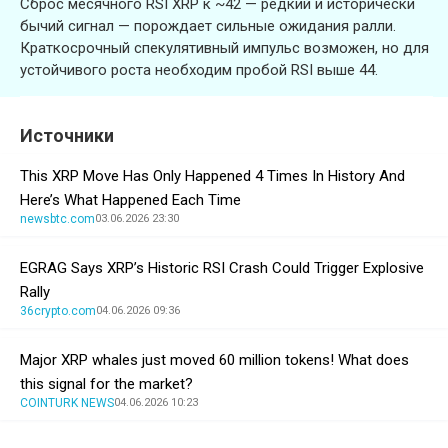
Сброс месячного RSI XRP к ~42 — редкий и исторически
бычий сигнал — порождает сильные ожидания ралли.
Краткосрочный спекулятивный импульс возможен, но для
устойчивого роста необходим пробой RSI выше 44.
Источники
This XRP Move Has Only Happened 4 Times In History And
Here’s What Happened Each Time
newsbtc.com
03.06.2026 23:30
EGRAG Says XRP’s Historic RSI Crash Could Trigger Explosive
Rally
36crypto.com
04.06.2026 09:36
Major XRP whales just moved 60 million tokens! What does
this signal for the market?
COINTURK NEWS
04.06.2026 10:23