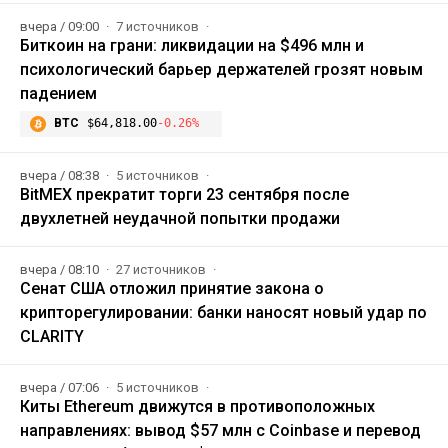
вчера / 09:00
7 источников
Биткоин на грани: ликвидации на $496 млн и
психологический барьер держателей грозят новым
падением
BTC
$64,818.00
-0.26%
вчера / 08:38
5 источников
BitMEX прекратит торги 23 сентября после
двухлетней неудачной попытки продажи
вчера / 08:10
27 источников
Сенат США отложил принятие закона о
крипторегулировании: банки наносят новый удар по
CLARITY
вчера / 07:06
5 источников
Киты Ethereum движутся в противоположных
направлениях: вывод $57 млн с Coinbase и перевод