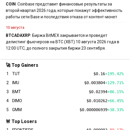
COIN
: Coinbase представит финансовые результаты за
второй квартал 2026 года, которые покажут эффективность
работы сети Base и последствия отказа от контент-монет
10 августа
BTC
ADA
XRP
: Биржа BitMEX закрывается и проведет
делистинг фьючерсов на BTC (XBT) 10 августа 2026 года в
12:00 UTC, до полного закрытия биржи 23 сентября.
🚀 Top Gainers
1
TUT
$0.16
+195.42%
2
IMU
$0.003804
+129.71%
3
BMT
$0.02394
+86.15%
4
DIMO
$0.010262
+66.45%
5
GMM
$0.000006939
+38.33%
🚨 Top Losers
1
FRONTIERS
$0.000092
-89.17%