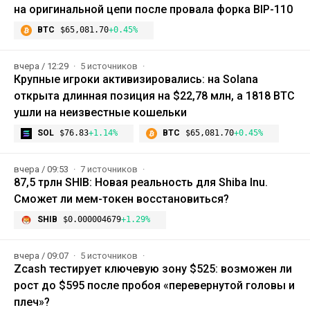
на оригинальной цепи после провала форка BIP-110
BTC
$65,081.70
+0.45%
вчера / 12:29
5 источников
Крупные игроки активизировались: на Solana
открыта длинная позиция на $22,78 млн, а 1818 BTC
ушли на неизвестные кошельки
SOL
$76.83
+1.14%
BTC
$65,081.70
+0.45%
вчера / 09:53
7 источников
87,5 трлн SHIB: Новая реальность для Shiba Inu.
Сможет ли мем-токен восстановиться?
SHIB
$0.000004679
+1.29%
вчера / 09:07
5 источников
Zcash тестирует ключевую зону $525: возможен ли
рост до $595 после пробоя «перевернутой головы и
плеч»?