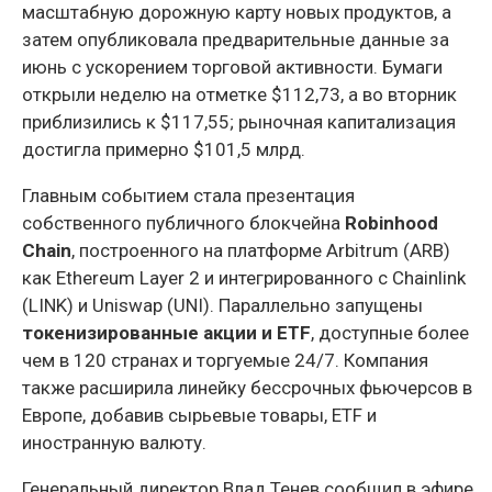
масштабную дорожную карту новых продуктов, а
затем опубликовала предварительные данные за
июнь с ускорением торговой активности. Бумаги
открыли неделю на отметке $112,73, а во вторник
приблизились к $117,55; рыночная капитализация
достигла примерно $101,5 млрд.
Главным событием стала презентация
собственного публичного блокчейна
Robinhood
Chain
, построенного на платформе Arbitrum (ARB)
как Ethereum Layer 2 и интегрированного с Chainlink
(LINK) и Uniswap (UNI). Параллельно запущены
токенизированные акции и ETF
, доступные более
чем в 120 странах и торгуемые 24/7. Компания
также расширила линейку бессрочных фьючерсов в
Европе, добавив сырьевые товары, ETF и
иностранную валюту.
Генеральный директор Влад Тенев сообщил в эфире