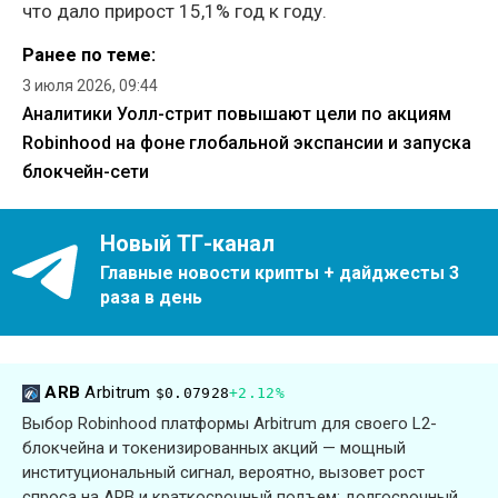
что дало прирост 15,1% год к году.
Ранее по теме:
3 июля 2026, 09:44
Аналитики Уолл-стрит повышают цели по акциям
Robinhood на фоне глобальной экспансии и запуска
блокчейн-сети
Новый ТГ-канал
Главные новости крипты + дайджесты 3
раза в день
ARB
Arbitrum
$0.07928
+2.12%
Выбор Robinhood платформы Arbitrum для своего L2-
блокчейна и токенизированных акций — мощный
институциональный сигнал, вероятно, вызовет рост
спроса на ARB и краткосрочный подъем; долгосрочный