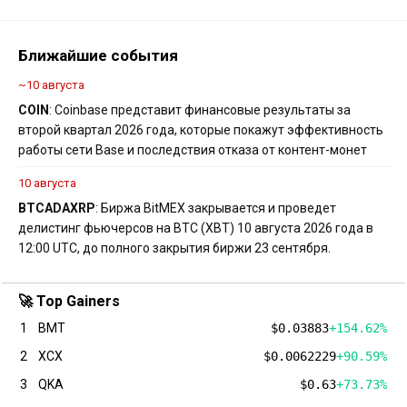
Ближайшие события
~10 августа
COIN
: Coinbase представит финансовые результаты за
второй квартал 2026 года, которые покажут эффективность
работы сети Base и последствия отказа от контент-монет
10 августа
BTC
ADA
XRP
: Биржа BitMEX закрывается и проведет
делистинг фьючерсов на BTC (XBT) 10 августа 2026 года в
12:00 UTC, до полного закрытия биржи 23 сентября.
🚀 Top Gainers
1
BMT
$0.03883
+154.62%
2
XCX
$0.0062229
+90.59%
3
QKA
$0.63
+73.73%