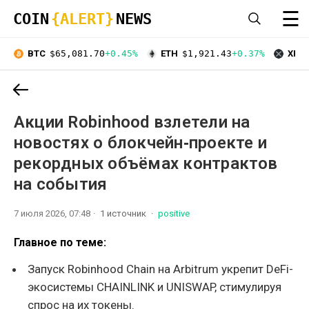
☰
COIN
{ALERT}
NEWS
BTC
$65,081.70
+0.45%
ETH
$1,921.43
+0.37%
XRP
Акции Robinhood взлетели на
новостях о блокчейн‑проекте и
рекордных объёмах контрактов
на события
7 июля 2026, 07:48
1 источник
positive
Главное по теме:
Запуск Robinhood Chain на Arbitrum укрепит DeFi-
экосистемы CHAINLINK и UNISWAP, стимулируя
спрос на их токены.