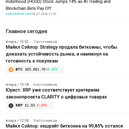
Robinhood (HOOD) Stock Jumps 14% as AI Trading and
Blockchain Bets Pay Off
coincentral.com
06.07.2026 12:03
Главное сегодня
вчера / 13:52
7 источников
Майкл Сэйлор: Strategy продала биткоины, чтобы
доказать устойчивость рынка, и намекнул на
готовность к покупкам
BTC
$65,081.70
+0.45%
вчера / 13:18
6 источников
Юрист: XRP уже соответствует критериям
законопроекта CLARITY о цифровых товарах
XRP
$1.03
-0.08%
вчера / 12:38
9 источников
Майкл Сэйлор: хешрейт биткоина на 99,85% остался