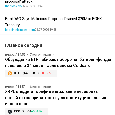
proposal' attack
theblock.co
06.07.2026 18:59
BonkDAO Says Malicious Proposal Drained $20M in BONK
Treasury
bitcoininfonews.com
06.07.2026 19:58
Главное сегодня
вчера / 14:52
7 источников
Обсуждения ETF набирают обороты: биткоин-фонды
привлекли $1 млрд после взлома Coldcard
BTC
$64,858.30
-0.08%
вчера / 11:52
6 источников
XRPL внедряет конфиденциальные переводы:
новый виток приватности для институциональных
инвесторов
XRP
$1.04
+0.48%