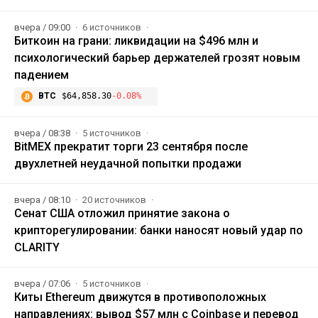
вчера / 09:00
6 источников
Биткоин на грани: ликвидации на $496 млн и
психологический барьер держателей грозят новым
падением
BTC
$64,858.30
-0.08%
вчера / 08:38
5 источников
BitMEX прекратит торги 23 сентября после
двухлетней неудачной попытки продажи
вчера / 08:10
20 источников
Сенат США отложил принятие закона о
крипторегулировании: банки наносят новый удар по
CLARITY
вчера / 07:06
5 источников
Киты Ethereum движутся в противоположных
направлениях: вывод $57 млн с Coinbase и перевод