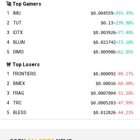
🚀 Top Gainers
1
IMU
$0.004559
+293.35%
2
TUT
$0.13
+239.98%
3
IOTX
$0.003926
+77.40%
4
BLUAI
$0.021742
+73.10%
5
DIMO
$0.009986
+61.95%
🚨 Top Losers
1
FRONTIERS
$0.000092
-89.17%
2
BMEX
$0.00016
-60.00%
3
FRAG
$0.0007804
-51.20%
4
TRC
$0.0005203
-47.99%
5
BLESS
$0.012826
-44.23%