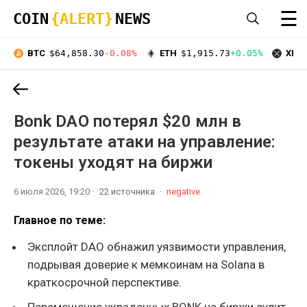
☰
COIN
{ALERT}
NEWS
BTC
$64,858.30
-0.08%
ETH
$1,915.73
+0.05%
XRP
Bonk DAO потерял $20 млн в
результате атаки на управление:
токены уходят на биржи
6 июля 2026, 19:20
22 источника
negative
Главное по теме:
Эксплойт DAO обнажил уязвимости управления,
подрывая доверие к мемкоинам на Solana в
краткосрочной перспективе.
Перемещение украденных BONK на биржи сулит