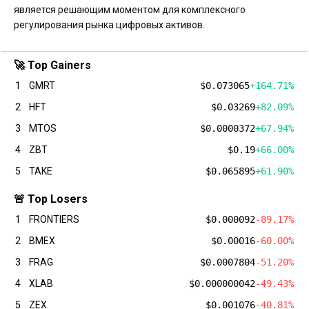
является решающим моментом для комплексного
регулирования рынка цифровых активов.
🚀 Top Gainers
1
GMRT
$0.073065
+164.71%
2
HFT
$0.03269
+82.09%
3
MTOS
$0.0000372
+67.94%
4
ZBT
$0.19
+66.00%
5
TAKE
$0.065895
+61.90%
🚨 Top Losers
1
FRONTIERS
$0.000092
-89.17%
2
BMEX
$0.00016
-60.00%
3
FRAG
$0.0007804
-51.20%
4
XLAB
$0.000000042
-49.43%
5
ZEX
$0.001076
-40.81%