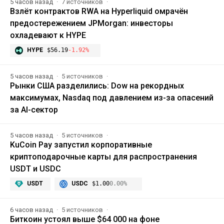
5 часов назад
7 источников
Взлёт контрактов RWA на Hyperliquid омрачён
предостережением JPMorgan: инвесторы
охладевают к HYPE
HYPE
$56.19
-1.92%
5 часов назад
5 источников
Рынки США разделились: Dow на рекордных
максимумах, Nasdaq под давлением из-за опасений
за AI-сектор
5 часов назад
5 источников
KuCoin Pay запустил корпоративные
криптоподарочные карты для распространения
USDT и USDC
USDT
USDC
$1.00
0.00%
6 часов назад
5 источников
Биткоин устоял выше $64 000 на фоне