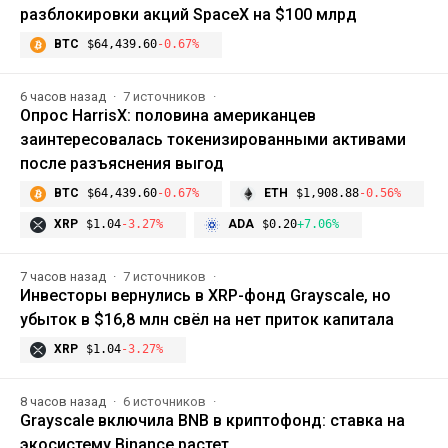
разблокировки акций SpaceX на $100 млрд
BTC
$64,439.60
-0.67%
6 часов назад
7 источников
Опрос HarrisX: половина американцев
заинтересовалась токенизированными активами
после разъяснения выгод
BTC
$64,439.60
-0.67%
ETH
$1,908.88
-0.56%
XRP
$1.04
-3.27%
ADA
$0.20
+7.06%
7 часов назад
7 источников
Инвесторы вернулись в XRP-фонд Grayscale, но
убыток в $16,8 млн свёл на нет приток капитала
XRP
$1.04
-3.27%
8 часов назад
6 источников
Grayscale включила BNB в криптофонд: ставка на
экосистему Binance растет