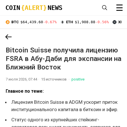
☰
COIN
{ALERT}
NEWS
BTC
$64,439.60
-0.67%
ETH
$1,908.88
-0.56%
XRP
Bitcoin Suisse получила лицензию
FSRA в Абу-Даби для экспансии на
Ближний Восток
7 июля 2026, 07:44
15 источников
positive
Главное по теме:
Лицензия Bitcoin Suisse в ADGM ускорит приток
институционального капитала в биткоин и эфир.
Статус одного из крупнейших стейкинг-
операторов повышает значимость сервисов для