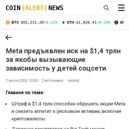
☰
COIN
{ALERT}
NEWS
BTC
$65,231.20
+0.21%
ETH
$1,926.41
+0.19%
XRP
Meta предъявлен иск на $1,4 трлн
за якобы вызывающие
зависимость у детей соцсети
7 июля 2026, 10:30
2 источника
neutral
Главное по теме:
Штраф в $1,4 трлн способен обрушить акции Meta
и снизить аппетит к рисковым активам, включая
криптовалюты.
Давление регуляторов на Big Tech может