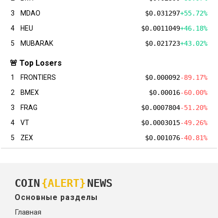
3
MDAO
$0.031297
+55.72%
4
HEU
$0.0011049
+46.18%
5
MUBARAK
$0.021723
+43.02%
🚨 Top Losers
1
FRONTIERS
$0.000092
-89.17%
2
BMEX
$0.00016
-60.00%
3
FRAG
$0.0007804
-51.20%
4
VT
$0.0003015
-49.26%
5
ZEX
$0.001076
-40.81%
COIN
{ALERT}
NEWS
Основные разделы
Главная