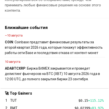
принимать любые финансовые решения на основе этого
контента.
Ближайшие события
~10 августа
COIN
: Coinbase представит финансовые результаты за
второй квартал 2026 года, которые покажут эффективность
работы сети Base и последствия отказа от контент-монет
10 августа
ADA
BTC
XRP
: Биржа BitMEX закрывается и проведет
делистинг фьючерсов на BTC (XBT) 10 августа 2026 года в
12:00 UTC, до полного закрытия биржи 23 сентября.
🚀 Top Gainers
1
TUT
$0.15
+115.12%
2
BMT
$0.02399
+83.97%