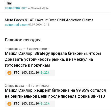
Trial
coincentral.com
07.07.2026 08:52
Meta Faces $1.4T Lawsuit Over Child Addiction Claims
coinomedia.com
07.07.2026 10:15
Главное сегодня
1 час назад
5 источников
Майкл Сэйлор: Strategy продала биткоины, чтобы
доказать устойчивость рынка, и намекнул на
готовность к покупкам
BTC
$65,231.20
+0.21%
2 часа назад
5 источников
Майкл Сэйлор: хешрейт биткоина на 99,85% остался
на оригинальной цепи после провала форка BIP-110
BTC
$65,231.20
+0.21%