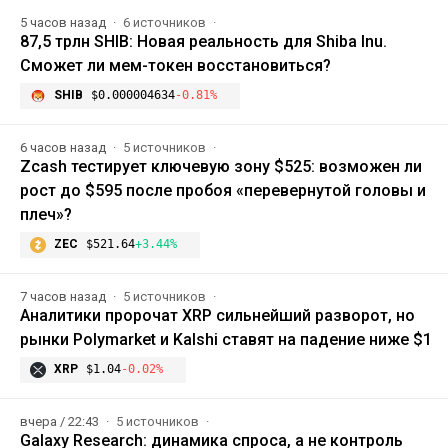
5 часов назад
6 источников
87,5 трлн SHIB: Новая реальность для Shiba Inu.
Сможет ли мем-токен восстановиться?
SHIB
$0.000004634
-0.81%
6 часов назад
5 источников
Zcash тестирует ключевую зону $525: возможен ли
рост до $595 после пробоя «перевернутой головы и
плеч»?
ZEC
$521.64
+3.44%
7 часов назад
5 источников
Аналитики пророчат XRP сильнейший разворот, но
рынки Polymarket и Kalshi ставят на падение ниже $1
XRP
$1.04
-0.02%
вчера / 22:43
5 источников
Galaxy Research: динамика спроса, а не контроль