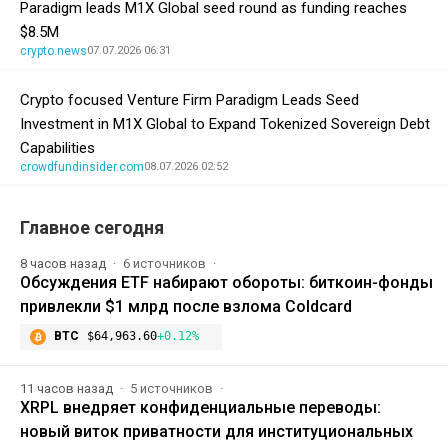
Paradigm leads M1X Global seed round as funding reaches
$8.5M
crypto.news
07.07.2026 06:31
Crypto focused Venture Firm Paradigm Leads Seed
Investment in M1X Global to Expand Tokenized Sovereign Debt
Capabilities
crowdfundinsider.com
08.07.2026 02:52
Главное сегодня
8 часов назад
6 источников
Обсуждения ETF набирают обороты: биткоин-фонды
привлекли $1 млрд после взлома Coldcard
BTC
$64,963.60
+0.12%
11 часов назад
5 источников
XRPL внедряет конфиденциальные переводы:
новый виток приватности для институциональных