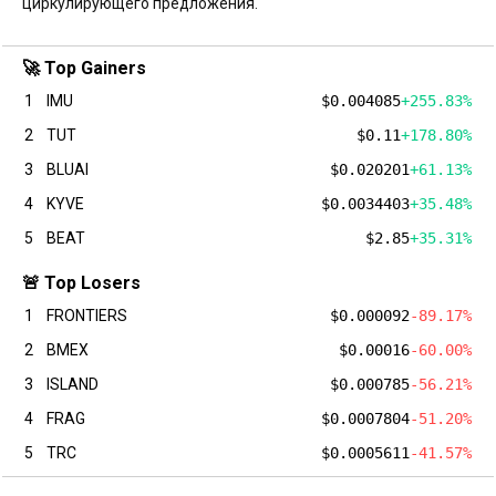
циркулирующего предложения.
🚀 Top Gainers
1
IMU
$0.004085
+255.83%
2
TUT
$0.11
+178.80%
3
BLUAI
$0.020201
+61.13%
4
KYVE
$0.0034403
+35.48%
5
BEAT
$2.85
+35.31%
🚨 Top Losers
1
FRONTIERS
$0.000092
-89.17%
2
BMEX
$0.00016
-60.00%
3
ISLAND
$0.000785
-56.21%
4
FRAG
$0.0007804
-51.20%
5
TRC
$0.0005611
-41.57%