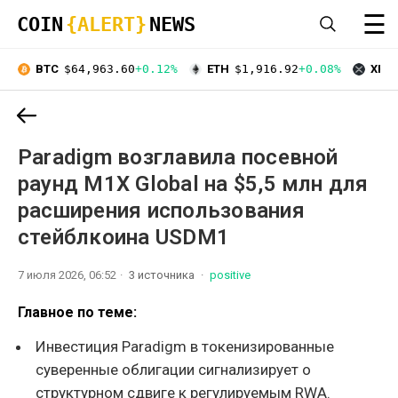
☰
COIN
{ALERT}
NEWS
BTC
$64,963.60
+0.12%
ETH
$1,916.92
+0.08%
XRP
Paradigm возглавила посевной
раунд M1X Global на $5,5 млн для
расширения использования
стейблкоина USDM1
7 июля 2026, 06:52
3 источника
positive
Главное по теме:
Инвестиция Paradigm в токенизированные
суверенные облигации сигнализирует о
структурном сдвиге к регулируемым RWA.