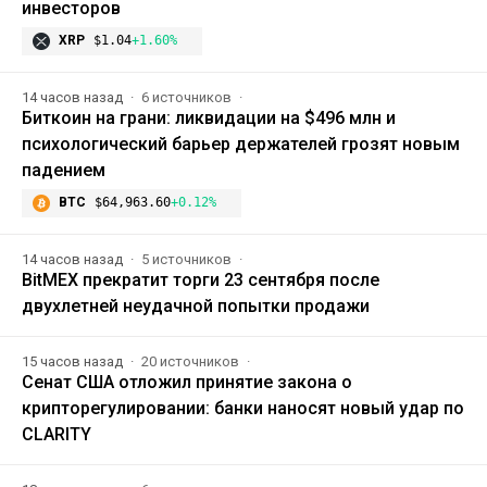
инвесторов
XRP
$1.04
+1.60%
14 часов назад
6 источников
Биткоин на грани: ликвидации на $496 млн и
психологический барьер держателей грозят новым
падением
BTC
$64,963.60
+0.12%
14 часов назад
5 источников
BitMEX прекратит торги 23 сентября после
двухлетней неудачной попытки продажи
15 часов назад
20 источников
Сенат США отложил принятие закона о
крипторегулировании: банки наносят новый удар по
CLARITY