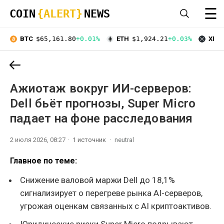
☰
COIN
{ALERT}
NEWS
BTC
$65,161.80
+0.01%
ETH
$1,924.21
+0.03%
XRP
Ажиотаж вокруг ИИ-серверов:
Dell бьёт прогнозы, Super Micro
падает на фоне расследования
2 июля 2026, 08:27
1 источник
neutral
Главное по теме:
Снижение валовой маржи Dell до 18,1%
сигнализирует о перегреве рынка AI-серверов,
угрожая оценкам связанных с AI криптоактивов.
Юридические риски Super Micro подрывают