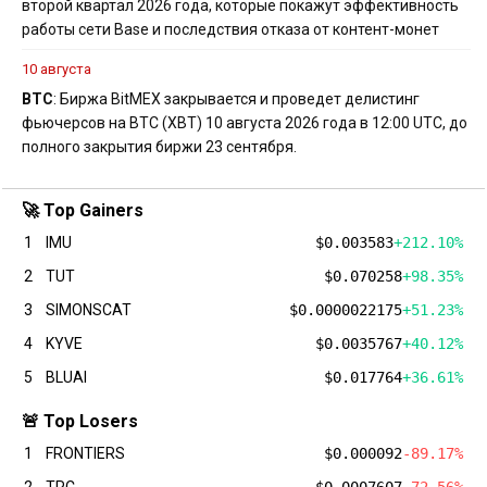
второй квартал 2026 года, которые покажут эффективность
работы сети Base и последствия отказа от контент-монет
10 августа
BTC
: Биржа BitMEX закрывается и проведет делистинг
фьючерсов на BTC (XBT) 10 августа 2026 года в 12:00 UTC, до
полного закрытия биржи 23 сентября.
🚀 Top Gainers
1
IMU
$0.003583
+212.10%
2
TUT
$0.070258
+98.35%
3
SIMONSCAT
$0.0000022175
+51.23%
4
KYVE
$0.0035767
+40.12%
5
BLUAI
$0.017764
+36.61%
🚨 Top Losers
1
FRONTIERS
$0.000092
-89.17%
2
TRC
$0.0007607
-72.56%