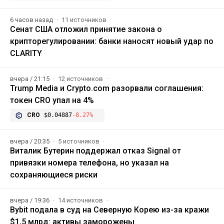
6 часов назад
11 источников
Сенат США отложил принятие закона о
крипторегулировании: банки наносят новый удар по
CLARITY
вчера / 21:15
12 источников
Trump Media и Crypto.com разорвали соглашения:
токен CRO упал на 4%
CRO
$0.04887
-8.27%
вчера / 20:35
5 источников
Виталик Бутерин поддержал отказ Signal от
привязки номера телефона, но указал на
сохраняющиеся риски
вчера / 19:36
14 источников
Bybit подала в суд на Северную Корею из-за кражи
$1,5 млрд: активы заморожены