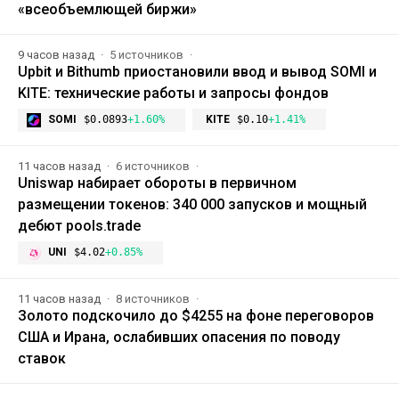
«всеобъемлющей биржи»
9 часов назад
5 источников
Upbit и Bithumb приостановили ввод и вывод SOMI и
KITE: технические работы и запросы фондов
SOMI
$0.0893
+1.60%
KITE
$0.10
+1.41%
11 часов назад
6 источников
Uniswap набирает обороты в первичном
размещении токенов: 340 000 запусков и мощный
дебют pools.trade
UNI
$4.02
+0.85%
11 часов назад
8 источников
Золото подскочило до $4255 на фоне переговоров
США и Ирана, ослабивших опасения по поводу
ставок