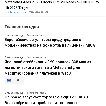
Metaplanet Adds 2,823 Bitcoin, But Still Needs 57,000 BTC to
Hit 2026 Target
cryptopotato.com
02.07.2026 08:23
Главное сегодня
3 часа назад
5 источников
Европейские регуляторы предупредили о
мошенничествах на фоне отзыва лицензий MiCA
3 часа назад
6 источников
Японский стейблкоин JPYC привлек $38 млн от
логистического гиганта и Metaplanet для
масштабирования платежей в Web3
JPYC
3 часа назад
6 источников
Coinbase запускает торговлю акциями США в
Великобритании, приближая концепцию