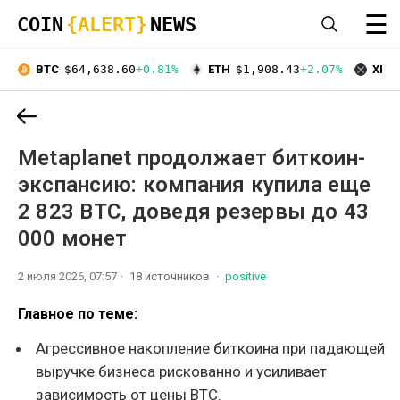
☰
COIN
{ALERT}
NEWS
BTC
$64,638.60
+0.81%
ETH
$1,908.43
+2.07%
XRP
Metaplanet продолжает биткоин-
экспансию: компания купила еще
2 823 BTC, доведя резервы до 43
000 монет
2 июля 2026, 07:57
18 источников
positive
Главное по теме:
Агрессивное накопление биткоина при падающей
выручке бизнеса рискованно и усиливает
зависимость от цены BTC.