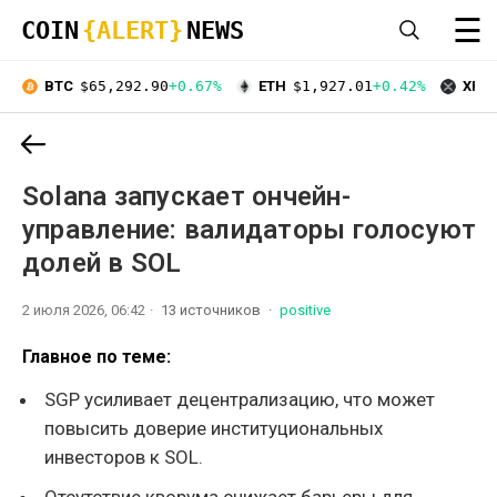
☰
COIN
{ALERT}
NEWS
BTC
$65,292.90
+0.67%
ETH
$1,927.01
+0.42%
XRP
Solana запускает ончейн-
управление: валидаторы голосуют
долей в SOL
2 июля 2026, 06:42
13 источников
positive
Главное по теме:
SGP усиливает децентрализацию, что может
повысить доверие институциональных
инвесторов к SOL.
Отсутствие кворума снижает барьеры для