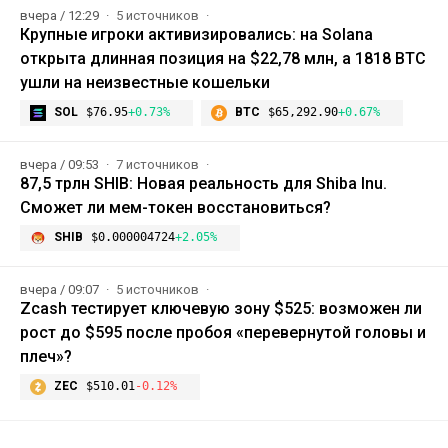
вчера / 12:29
5 источников
Крупные игроки активизировались: на Solana
открыта длинная позиция на $22,78 млн, а 1818 BTC
ушли на неизвестные кошельки
SOL
$76.95
+0.73%
BTC
$65,292.90
+0.67%
вчера / 09:53
7 источников
87,5 трлн SHIB: Новая реальность для Shiba Inu.
Сможет ли мем-токен восстановиться?
SHIB
$0.000004724
+2.05%
вчера / 09:07
5 источников
Zcash тестирует ключевую зону $525: возможен ли
рост до $595 после пробоя «перевернутой головы и
плеч»?
ZEC
$510.01
-0.12%