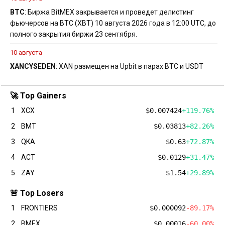
BTC
: Биржа BitMEX закрывается и проведет делистинг
фьючерсов на BTC (XBT) 10 августа 2026 года в 12:00 UTC, до
полного закрытия биржи 23 сентября.
10 августа
XAN
CYS
EDEN
: XAN размещен на Upbit в парах BTC и USDT
🚀 Top Gainers
1
XCX
$0.007424
+119.76%
2
BMT
$0.03813
+82.26%
3
QKA
$0.63
+72.87%
4
ACT
$0.0129
+31.47%
5
ZAY
$1.54
+29.89%
🚨 Top Losers
1
FRONTIERS
$0.000092
-89.17%
2
BMEX
$0.00016
-60.00%