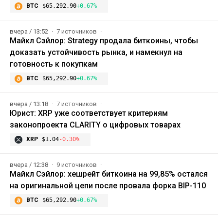
BTC
$65,292.90
+0.67%
вчера / 13:52
7 источников
Майкл Сэйлор: Strategy продала биткоины, чтобы
доказать устойчивость рынка, и намекнул на
готовность к покупкам
BTC
$65,292.90
+0.67%
вчера / 13:18
7 источников
Юрист: XRP уже соответствует критериям
законопроекта CLARITY о цифровых товарах
XRP
$1.04
-0.30%
вчера / 12:38
9 источников
Майкл Сэйлор: хешрейт биткоина на 99,85% остался
на оригинальной цепи после провала форка BIP-110
BTC
$65,292.90
+0.67%