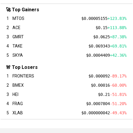
🚀 Top Gainers
1
MTOS
$0.00005155
+123.83%
2
ACE
$0.15
+113.88%
3
GMRT
$0.0625
+87.38%
4
TAKE
$0.069343
+69.81%
5
SKYA
$0.0004409
+42.36%
🚨 Top Losers
1
FRONTIERS
$0.000092
-89.17%
2
BMEX
$0.00016
-60.00%
3
HEI
$0.21
-51.81%
4
FRAG
$0.0007804
-51.20%
5
XLAB
$0.000000042
-49.43%