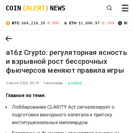
☰
COIN
{ALERT}
NEWS
BTC
$64,218.20
-0.99%
ETH
$1,896.97
-0.76%
XRP
a16z Crypto: регуляторная ясность
и взрывной рост бессрочных
фьючерсов меняют правила игры
2 июля 2026, 09:19
1 источник
positive
Главное по теме:
Лоббирование CLARITY Act сигнализирует о
подготовке венчурного капитала к притоку
институциональных миллиардов.
Бессрочные фьючерсы становятся основным