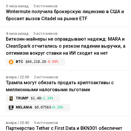
3 часа назад
5 источников
Wintermute получила брокерскую лицензию в США и
бросает вызов Citadel на рынке ETF
4 часа назад
5 источников
Биткоин-майнеры не оправдывают надежд: MARA и
CleanSpark отчитались о резком падении выручки, а
оптимизм вокруг ставки на ИИ сходит на нет
BTC
$64,218.20
-0.99%
вчера / 22:09
5 источников
Трампа могут обязать продать криптоактивы с
миллионными налоговыми льготами
TRUMP
$1.48
+1.34%
MELANIA
$0.07563
+0.26%
вчера / 20:40
5 источников
Партнерство Tether с First Data и BKN301 обеспечит