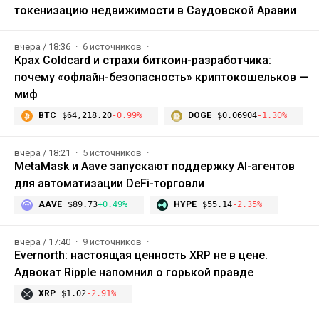
токенизацию недвижимости в Саудовской Аравии
вчера / 18:36
6 источников
Крах Coldcard и страхи биткоин-разработчика:
почему «офлайн-безопасность» криптокошельков —
миф
BTC
$64,218.20
-0.99%
DOGE
$0.06904
-1.30%
вчера / 18:21
5 источников
MetaMask и Aave запускают поддержку AI-агентов
для автоматизации DeFi-торговли
AAVE
$89.73
+0.49%
HYPE
$55.14
-2.35%
вчера / 17:40
9 источников
Evernorth: настоящая ценность XRP не в цене.
Адвокат Ripple напомнил о горькой правде
XRP
$1.02
-2.91%