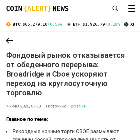
☰
COIN
{ALERT}
NEWS
BTC
$65,279.10
+0.56%
ETH
$1,926.79
+0.18%
XRP
Фондовый рынок отказывается
от обеденного перерыва:
Broadridge и Cboe ускоряют
переход на круглосуточную
торговлю
4 июня 2026, 07:50
1 источник
positive
Главное по теме:
Рекордные ночные торги CBOE размывают
границы сессий, отвлекая ликвидность от