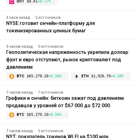
DOT
$0.81
+0.17%
3 часа назад
5 источников
NYSE готовит ончейн-платформу для
токенизированных ценных бумаг
5 часов назад
5 источников
Геополитическая напряженность укрепила доллар:
фунт и евро отступают, рынок криптовалют под
давлением
BTC
$65,279.10
+0.56%
ETH
$1,926.79
+0.18%
7 часов назад
7 источников
Графики и ончейн: биткоин зажат под давлением
продавцов у уровней от $67 000 до $72 000
BTC
$65,279.10
+0.56%
7 часов назад
5 источников
NYT: покупатель токенов WLFI на $100 млн