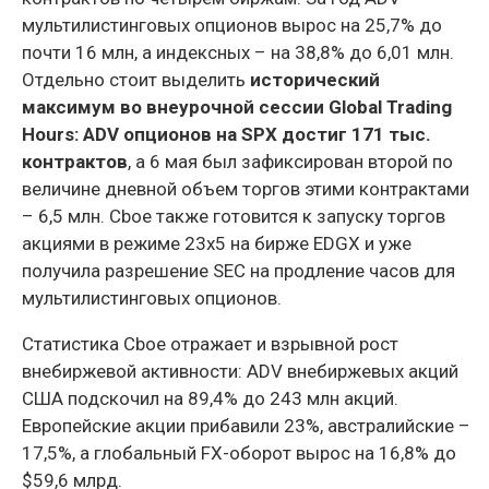
мультилистинговых опционов вырос на 25,7% до
почти 16 млн, а индексных – на 38,8% до 6,01 млн.
Отдельно стоит выделить
исторический
максимум во внеурочной сессии Global Trading
Hours: ADV опционов на SPX достиг 171 тыс.
контрактов
, а 6 мая был зафиксирован второй по
величине дневной объем торгов этими контрактами
– 6,5 млн. Cboe также готовится к запуску торгов
акциями в режиме 23x5 на бирже EDGX и уже
получила разрешение SEC на продление часов для
мультилистинговых опционов.
Статистика Cboe отражает и взрывной рост
внебиржевой активности: ADV внебиржевых акций
США подскочил на 89,4% до 243 млн акций.
Европейские акции прибавили 23%, австралийские –
17,5%, а глобальный FX-оборот вырос на 16,8% до
$59,6 млрд.