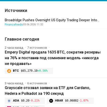
Источники
Broadridge Pushes Overnight US Equity Trading Deeper Into…
Financefeeds
03.06.2026 11:32
Главное сегодня
2 часа назад
7 источников
Empery Digital продала 1635 BTC, сократив резервы
на 76% и поставив под сомнение модель «никогда
не продавать»
BTC
$65,279.10
+0.56%
3 часа назад
6 источников
Grayscale отозвал заявки на ETF для Cardano,
Hedera и Polkadot за 190 секунд
ADA
$0.20
-0.21%
HBAR
$0.06882
-1.07%