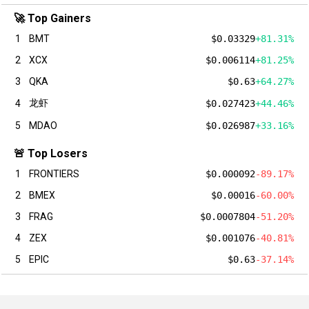
🚀 Top Gainers
1
BMT
$0.03329
+81.31%
2
XCX
$0.006114
+81.25%
3
QKA
$0.63
+64.27%
龙虾
4
$0.027423
+44.46%
5
MDAO
$0.026987
+33.16%
🚨 Top Losers
1
FRONTIERS
$0.000092
-89.17%
2
BMEX
$0.00016
-60.00%
3
FRAG
$0.0007804
-51.20%
4
ZEX
$0.001076
-40.81%
5
EPIC
$0.63
-37.14%