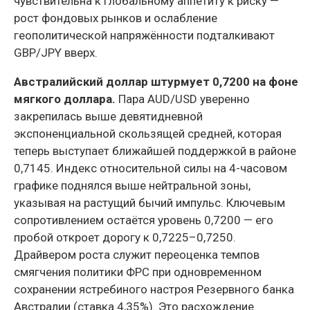
чувствительна к глобальному аппетиту к риску —
рост фондовых рынков и ослабление
геополитической напряжённости подталкивают
GBP/JPY вверх.
Австралийский доллар штурмует 0,7200 на фоне
мягкого доллара.
Пара AUD/USD уверенно
закрепилась выше девятидневной
экспоненциальной скользящей средней, которая
теперь выступает ближайшей поддержкой в районе
0,7145. Индекс относительной силы на 4-часовом
графике поднялся выше нейтральной зоны,
указывая на растущий бычий импульс. Ключевым
сопротивлением остаётся уровень 0,7200 — его
пробой откроет дорогу к 0,7225–0,7250.
Драйвером роста служит переоценка темпов
смягчения политики ФРС при одновременном
сохранении ястребиного настроя Резервного банка
Австралии (ставка 4,35%). Это расхождение