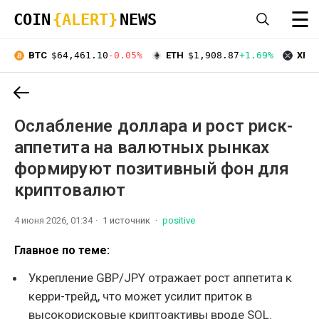
☰
COIN
{ALERT}
NEWS
BTC
$64,461.10
-0.05%
ETH
$1,908.87
+1.69%
XRP
Ослабление доллара и рост риск-
аппетита на валютных рынках
формируют позитивный фон для
криптовалют
4 июня 2026, 01:34
1 источник
positive
Главное по теме:
Укрепление GBP/JPY отражает рост аппетита к
керри-трейд, что может усилит приток в
высокорисковые криптоактивы вроде SOL.