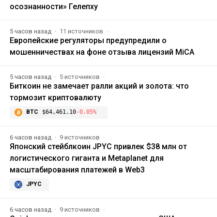
осознанности» Гелепху
5 часов назад
11 источников
Европейские регуляторы предупредили о
мошенничествах на фоне отзыва лицензий MiCA
5 часов назад
5 источников
Биткоин не замечает ралли акций и золота: что
тормозит криптовалюту
BTC
$64,461.10
-0.05%
6 часов назад
9 источников
Японский стейблкоин JPYC привлек $38 млн от
логистического гиганта и Metaplanet для
масштабирования платежей в Web3
JPYC
6 часов назад
9 источников