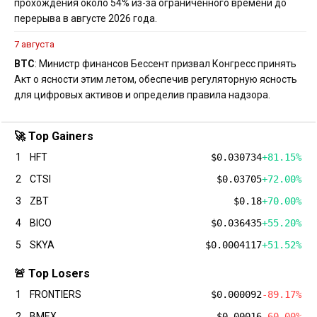
прохождения около 54% из-за ограниченного времени до
перерыва в августе 2026 года.
7 августа
BTC
: Министр финансов Бессент призвал Конгресс принять
Акт о ясности этим летом, обеспечив регуляторную ясность
для цифровых активов и определив правила надзора.
🚀 Top Gainers
1
HFT
$0.030734
+81.15%
2
CTSI
$0.03705
+72.00%
3
ZBT
$0.18
+70.00%
4
BICO
$0.036435
+55.20%
5
SKYA
$0.0004117
+51.52%
🚨 Top Losers
1
FRONTIERS
$0.000092
-89.17%
2
BMEX
$0.00016
-60.00%