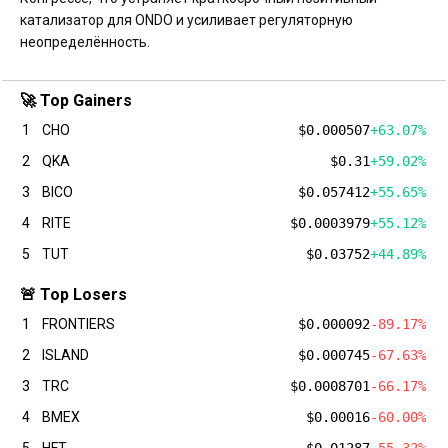
катализатор для ONDO и усиливает регуляторную
неопределённость.
🚀 Top Gainers
1
CHO
$0.000507
+63.07%
2
QKA
$0.31
+59.02%
3
BICO
$0.057412
+55.65%
4
RITE
$0.0003979
+55.12%
5
TUT
$0.03752
+44.89%
🚨 Top Losers
1
FRONTIERS
$0.000092
-89.17%
2
ISLAND
$0.000745
-67.63%
3
TRC
$0.0008701
-66.17%
4
BMEX
$0.00016
-60.00%
5
HFT
$0.01287
-55.32%