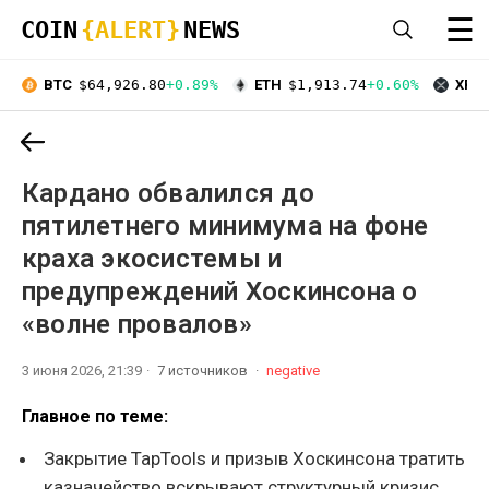
☰
COIN
{ALERT}
NEWS
BTC
$64,926.80
+0.89%
ETH
$1,913.74
+0.60%
XRP
Кардано обвалился до
пятилетнего минимума на фоне
краха экосистемы и
предупреждений Хоскинсона о
«волне провалов»
3 июня 2026, 21:39
7 источников
negative
Главное по теме:
Закрытие TapTools и призыв Хоскинсона тратить
казначейство вскрывают структурный кризис