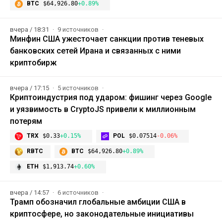
BTC
$64,926.80
+0.89%
вчера / 18:31
9 источников
Минфин США ужесточает санкции против теневых
банковских сетей Ирана и связанных с ними
криптобирж
вчера / 17:15
5 источников
Криптоиндустрия под ударом: фишинг через Google
и уязвимость в CryptoJS привели к миллионным
потерям
TRX
$0.33
+0.15%
POL
$0.07514
-0.06%
RBTC
BTC
$64,926.80
+0.89%
ETH
$1,913.74
+0.60%
вчера / 14:57
6 источников
Трамп обозначил глобальные амбиции США в
криптосфере, но законодательные инициативы