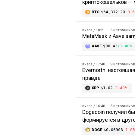
криптокошельков —
BTC
$64,312.20
-0.6
5 источнико
вчера / 18:21
MetaMask и Aave зап
AAVE
$90.43
+1.40%
9 источнико
вчера / 17:40
Evernorth: настоящая
правде
XRP
$1.02
-2.40%
5 источнико
вчера / 16:40
Dogecoin получил бы
формируется в друг
DOGE
$0.06908
-1.05