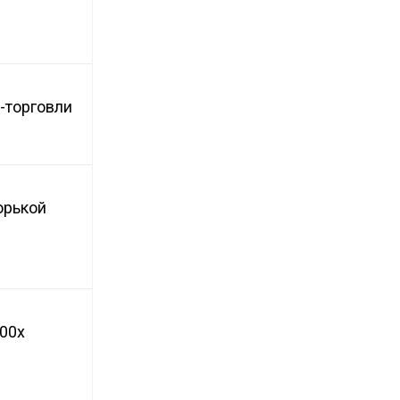
-торговли
горькой
100x