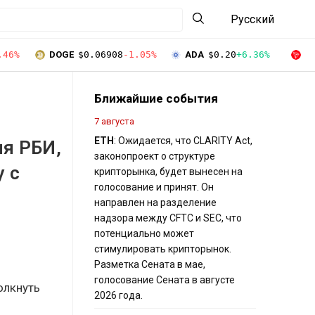
Русский
.46%
DOGE
$0.06908
-1.05%
ADA
$0.20
+6.36%
T
Ближайшие события
7 августа
ETH
: Ожидается, что CLARITY Act,
ия РБИ,
законопроект о структуре
 с
крипторынка, будет вынесен на
голосование и принят. Он
направлен на разделение
надзора между CFTC и SEC, что
потенциально может
стимулировать крипторынок.
Разметка Сената в мае,
голосование Сената в августе
олкнуть
2026 года.