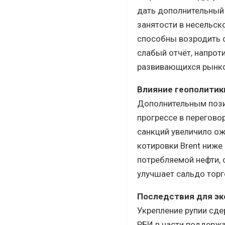
дать дополнительный 
занятости в несельск
способны возродить 
слабый отчёт, напрот
развивающихся рынко
Влияние геополитик
Дополнительным пози
прогрессе в перегово
санкций увеличило ож
котировки Brent ниже
потребляемой нефти,
улучшает сальдо торг
Последствия для э
Укрепление рупии сде
РБИ в части поддержа