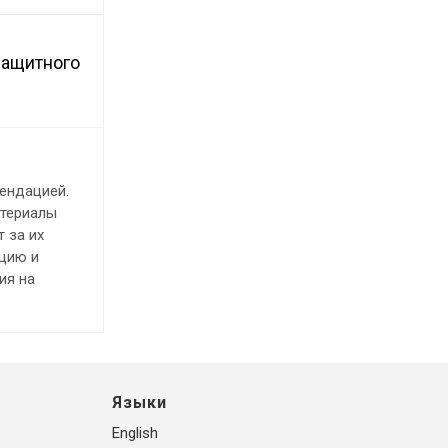
защитного
ендацией.
атериалы
 за их
ацию и
ия на
Языки
English