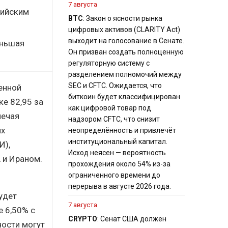
7 августа
дийским
BTC
: Закон о ясности рынка
цифровых активов (CLARITY Act)
выходит на голосование в Сенате.
еньшая
Он призван создать полноценную
регуляторную систему с
разделением полномочий между
SEC и CFTC. Ожидается, что
енной
биткоин будет классифицирован
е 82,95 за
как цифровой товар под
мечая
надзором CFTC, что снизит
их
неопределённость и привлечёт
институциональный капитал.
И),
Исход неясен — вероятность
 и Ираном.
прохождения около 54% из-за
ограниченного времени до
перерыва в августе 2026 года.
удет
7 августа
е 6,50% с
CRYPTO
: Сенат США должен
ности могут