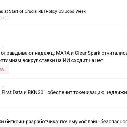
s at Start of Crucial RBI Policy, US Jobs Week
08:00
в
 оправдывают надежд: MARA и CleanSpark отчитались
оптимизм вокруг ставки на ИИ сходит на нет
3%
в
с First Data и BKN301 обеспечит токенизацию недвиж
в
ахи биткоин-разработчика: почему «офлайн-безопасно