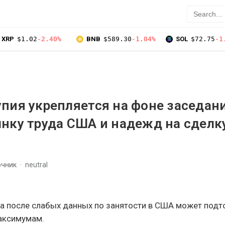
XRP
$1.02
-2.40%
BNB
$589.30
-1.04%
SOL
$72.75
-1
пия укрепляется на фоне заседан
нку труда США и надежд на сделку
очник
neutral
а после слабых данных по занятости в США может подт
аксимумам.