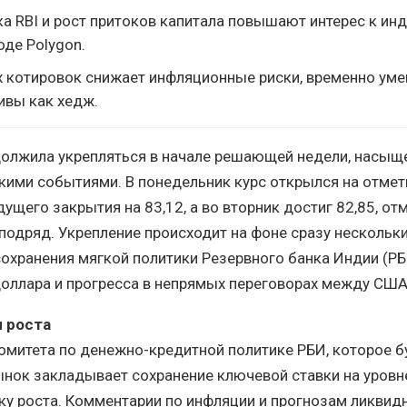
а RBI и рост притоков капитала повышают интерес к ин
де Polygon.
 котировок снижает инфляционные риски, временно ум
ивы как хедж.
должила укрепляться в начале решающей недели, насыщ
ми событиями. В понедельник курс открылся на отметк
ущего закрытия на 83,12, а во вторник достиг 82,85, от
подряд. Укрепление происходит на фоне сразу нескольк
охранения мягкой политики Резервного банка Индии (РБ
оллара и прогресса в непрямых переговорах между США
 роста
омитета по денежно-кредитной политике РБИ, которое б
ынок закладывает сохранение ключевой ставки на уровн
у роста. Комментарии по инфляции и прогнозам ликвид