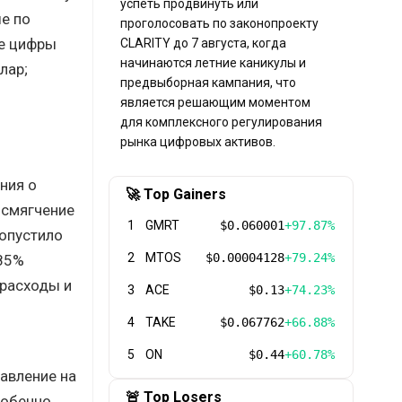
успеть продвинуть или
е по
проголосовать по законопроекту
ые цифры
CLARITY до 7 августа, когда
начинаются летние каникулы и
лар;
предвыборная кампания, что
является решающим моментом
для комплексного регулирования
рынка цифровых активов.
ния о
🚀 Top Gainers
 смягчение
1
GMRT
$0.060001
+97.87%
 опустило
2
MTOS
$0.00004128
+79.24%
 85%
 расходы и
3
ACE
$0.13
+74.23%
4
TAKE
$0.067762
+66.88%
5
ON
$0.44
+60.78%
авление на
🚨 Top Losers
собенно