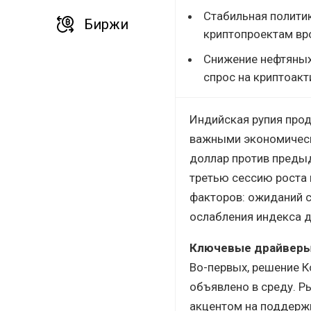
Стабильная политик
Биржи
криптопроектам вро
Снижение нефтяных
спрос на криптоакт
Индийская рупия про
важными экономически
доллар против предыд
третью сессию роста 
факторов: ожиданий с
ослабления индекса д
Ключевые драйверы
Во-первых, решение К
объявлено в среду. Р
акцентом на поддержк