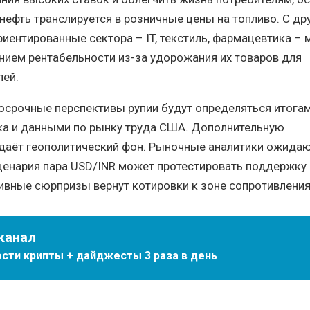
 нефть транслируется в розничные цены на топливо. С др
риентированные сектора – IT, текстиль, фармацевтика – 
нием рентабельности из-за удорожания их товаров для
лей.
осрочные перспективы рупии будут определяться итога
ка и данными по рынку труда США. Дополнительную
даёт геополитический фон. Рыночные аналитики ожидают
ценария пара USD/INR может протестировать поддержку 
тивные сюрпризы вернут котировки к зоне сопротивления
канал
сти крипты + дайджесты 3 раза в день