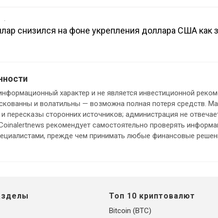
в
лар снизился на фоне укрепления доллара США как 
нности
информационный характер и не является инвестиционной реком
кованны и волатильны — возможна полная потеря средств. М
и пересказы сторонних источников; администрация не отвечает
 Coinalertnews рекомендует самостоятельно проверять информ
пециалистами, прежде чем принимать любые финансовые решен
азделы
Топ 10 криптовалют
Bitcoin (BTC)