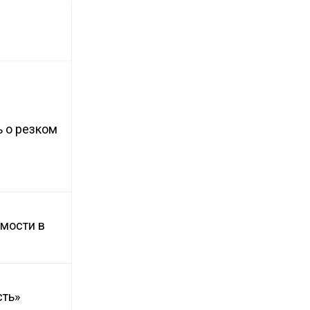
 о резком
имости в
сть»