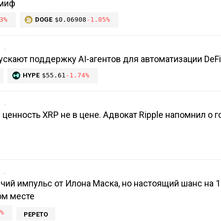
 миф
3%
DOGE
$0.06908
-1.05%
в
ускают поддержку AI-агентов для автоматизации DeFi
HYPE
$55.61
-1.74%
в
 ценность XRP не в цене. Адвокат Ripple напомнил о 
в
чий импульс от Илона Маска, но настоящий шанс на 
ом месте
%
PEPETO