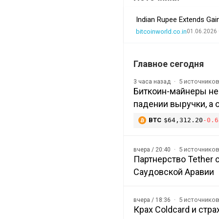
Indian Rupee Extends Gain
bitcoinworld.co.in
01.06.2026 
Главное сегодня
5 источнико
3 часа назад
Биткоин-майнеры не
падении выручки, а 
BTC
$64,312.20
-0.6
5 источнико
вчера / 20:40
Партнерство Tether 
Саудовской Аравии
5 источнико
вчера / 18:36
Крах Coldcard и стр