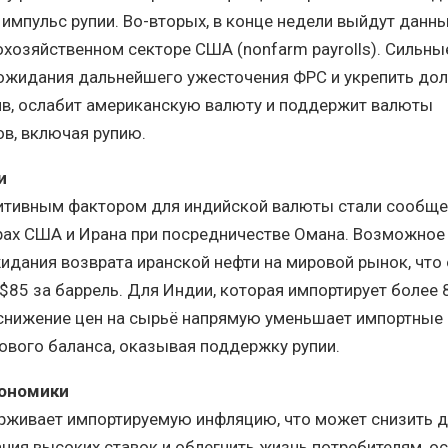
импульс рупии. Во-вторых, в конце недели выйдут данны
охозяйственном секторе США (nonfarm payrolls). Сильн
ожидания дальнейшего ужесточения ФРС и укрепить дол
ив, ослабит американскую валюту и поддержит валюты
в, включая рупию.
и
тивным фактором для индийской валюты стали сообще
рах США и Ирана при посредничестве Омана. Возможное
идания возврата иранской нефти на мировой рынок, что
 $85 за баррель. Для Индии, которая импортирует более
 снижение цен на сырьё напрямую уменьшает импортные
ового баланса, оказывая поддержку рупии.
кономики
рживает импортируемую инфляцию, что может снизить д
ния высоких ставок и облегчить жизнь потребителям, о