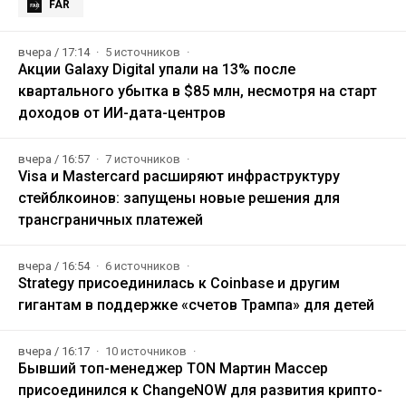
FAR
вчера / 17:14
5 источников
Акции Galaxy Digital упали на 13% после
квартального убытка в $85 млн, несмотря на старт
доходов от ИИ-дата-центров
вчера / 16:57
7 источников
Visa и Mastercard расширяют инфраструктуру
стейблкоинов: запущены новые решения для
трансграничных платежей
вчера / 16:54
6 источников
Strategy присоединилась к Coinbase и другим
гигантам в поддержке «счетов Трампа» для детей
вчера / 16:17
10 источников
Бывший топ-менеджер TON Мартин Массер
присоединился к ChangeNOW для развития крипто-