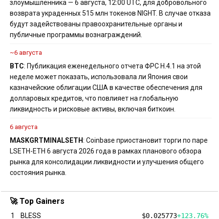
злоумышленника — 6 августа, 12:00 UTC, для добровольного
возврата украденных 515 млн токенов NIGHT. В случае отказа
будут задействованы правоохранительные органы и
публичные программы вознаграждений.
~6 августа
BTC
: Публикация еженедельного отчета ФРС H.4.1 на этой
неделе может показать, использовала ли Япония свои
казначейские облигации США в качестве обеспечения для
долларовых кредитов, что повлияет на глобальную
ликвидность и рисковые активы, включая биткоин.
6 августа
MASK
GRT
MINA
LSETH
: Coinbase приостановит торги по паре
LSETH-ETH 6 августа 2026 года в рамках планового обзора
рынка для консолидации ликвидности и улучшения общего
состояния рынка.
🚀 Top Gainers
1
BLESS
$0.025773
+123.76%