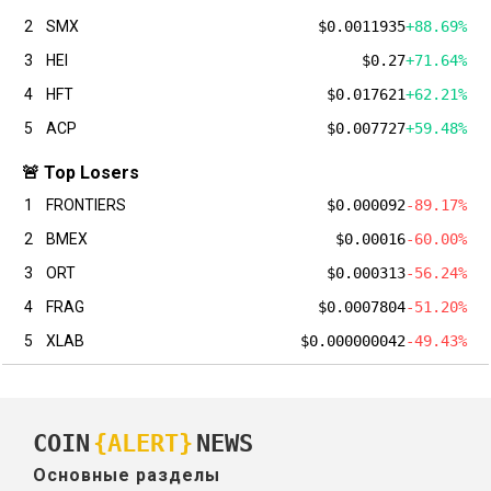
2
SMX
$0.0011935
+88.69%
3
HEI
$0.27
+71.64%
4
HFT
$0.017621
+62.21%
5
ACP
$0.007727
+59.48%
🚨 Top Losers
1
FRONTIERS
$0.000092
-89.17%
2
BMEX
$0.00016
-60.00%
3
ORT
$0.000313
-56.24%
4
FRAG
$0.0007804
-51.20%
5
XLAB
$0.000000042
-49.43%
COIN
{ALERT}
NEWS
Основные разделы