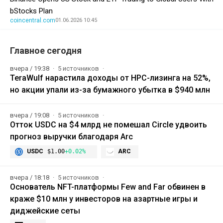
bStocks Plan
coincentral.com
01.06.2026 10:45
Главное сегодня
вчера / 19:38
5 источников
TeraWulf нарастила доходы от HPC-лизинга на 52%,
но акции упали из-за бумажного убытка в $940 млн
вчера / 19:08
5 источников
Отток USDC на $4 млрд не помешал Circle удвоить
прогноз выручки благодаря Arc
USDC
$1.00
+0.02%
ARC
вчера / 18:18
5 источников
Основатель NFT-платформы Few and Far обвинен в
краже $10 млн у инвесторов на азартные игры и
диджейские сеты