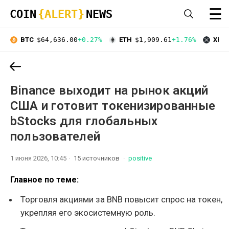
☰
COIN
{ALERT}
NEWS
BTC
$64,636.00
+0.27%
ETH
$1,909.61
+1.76%
XRP
Binance выходит на рынок акций
США и готовит токенизированные
bStocks для глобальных
пользователей
1 июня 2026, 10:45
15 источников
positive
Главное по теме:
Торговля акциями за BNB повысит спрос на токен,
укрепляя его экосистемную роль.