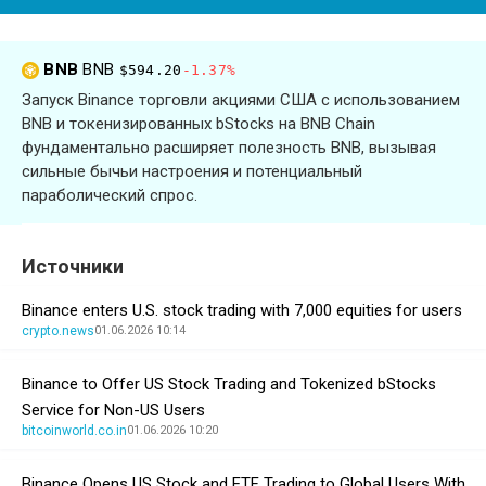
BNB
BNB
$594.20
-1.37%
Запуск Binance торговли акциями США с использованием
BNB и токенизированных bStocks на BNB Chain
фундаментально расширяет полезность BNB, вызывая
сильные бычьи настроения и потенциальный
параболический спрос.
Источники
Binance enters U.S. stock trading with 7,000 equities for users
crypto.news
01.06.2026 10:14
Binance to Offer US Stock Trading and Tokenized bStocks
Service for Non-US Users
bitcoinworld.co.in
01.06.2026 10:20
Binance Opens US Stock and ETF Trading to Global Users With