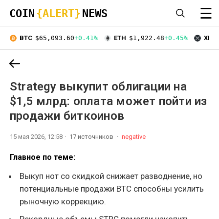
☰
COIN
{ALERT}
NEWS
BTC
$65,093.60
+0.41%
ETH
$1,922.48
+0.45%
XRP
Strategy выкупит облигации на
$1,5 млрд: оплата может пойти из
продажи биткоинов
15 мая 2026, 12:58
17 источников
negative
Главное по теме:
Выкуп нот со скидкой снижает разводнение, но
потенциальные продажи BTC способны усилить
рыночную коррекцию.
Рекордные объемы STRC помогли накопить