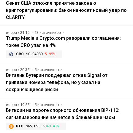
Сенат США отложил принятие закона о
крипторегулировании: банки наносят новый удар по
CLARITY
вчера / 21:15
13 источников
Trump Media и Crypto.com разорвали соглашения:
токен CRO упал на 4%
CRO
$0.04989
-5.95%
вчера / 20:35
5 источников
Виталик Бутерин поддержал отказ Signal от
привязки номера телефона, но указал на
сохраняющиеся риски
вчера / 19:55
5 источников
Биткоин на пороге спорного обновления BIP-110:
сигнализирование начнется в ближайшие часы
BTC
$65,093.60
+0.41%