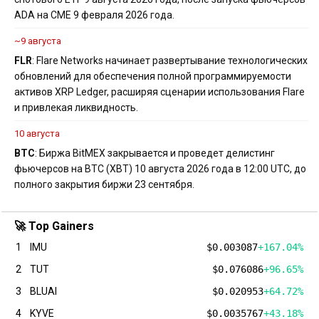
ADA на CME 9 февраля 2026 года.
~9 августа
FLR
: Flare Networks начинает развертывание технологических
обновлений для обеспечения полной программируемости
активов XRP Ledger, расширяя сценарии использования Flare
и привлекая ликвидность.
10 августа
BTC
: Биржа BitMEX закрывается и проведет делистинг
фьючерсов на BTC (XBT) 10 августа 2026 года в 12:00 UTC, до
полного закрытия биржи 23 сентября.
🚀 Top Gainers
1
IMU
$0.003087
+167.04%
2
TUT
$0.076086
+96.65%
3
BLUAI
$0.020953
+64.72%
4
KYVE
$0.0035767
+43.18%