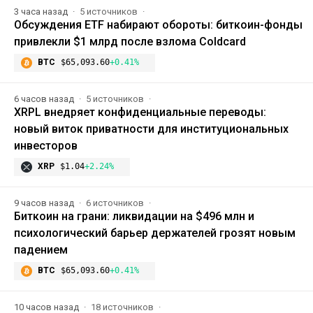
3 часа назад
5 источников
Обсуждения ETF набирают обороты: биткоин-фонды
привлекли $1 млрд после взлома Coldcard
BTC
$65,093.60
+0.41%
6 часов назад
5 источников
XRPL внедряет конфиденциальные переводы:
новый виток приватности для институциональных
инвесторов
XRP
$1.04
+2.24%
9 часов назад
6 источников
Биткоин на грани: ликвидации на $496 млн и
психологический барьер держателей грозят новым
падением
BTC
$65,093.60
+0.41%
10 часов назад
18 источников