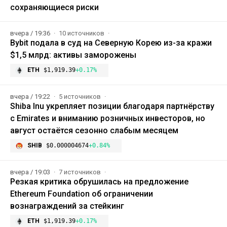
сохраняющиеся риски
вчера / 19:36
10 источников
Bybit подала в суд на Северную Корею из-за кражи
$1,5 млрд: активы заморожены
ETH
$1,919.39
+0.17%
вчера / 19:22
5 источников
Shiba Inu укрепляет позиции благодаря партнёрству
с Emirates и вниманию розничных инвесторов, но
август остаётся сезонно слабым месяцем
SHIB
$0.000004674
+0.84%
вчера / 19:03
7 источников
Резкая критика обрушилась на предложение
Ethereum Foundation об ограничении
вознаграждений за стейкинг
ETH
$1,919.39
+0.17%