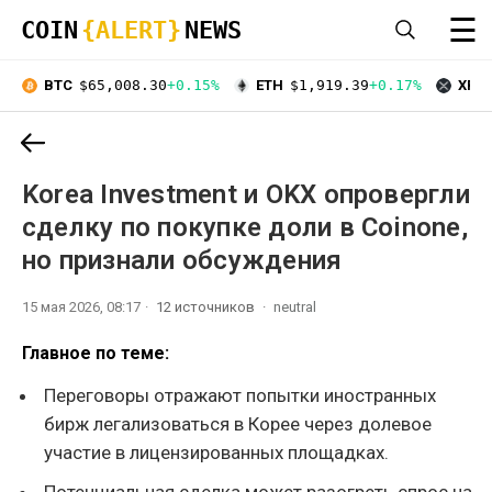
☰
COIN
{ALERT}
NEWS
BTC
$65,008.30
+0.15%
ETH
$1,919.39
+0.17%
XRP
Korea Investment и OKX опровергли
сделку по покупке доли в Coinone,
но признали обсуждения
15 мая 2026, 08:17
12 источников
neutral
Главное по теме:
Переговоры отражают попытки иностранных
бирж легализоваться в Корее через долевое
участие в лицензированных площадках.
Потенциальная сделка может разогреть спрос на