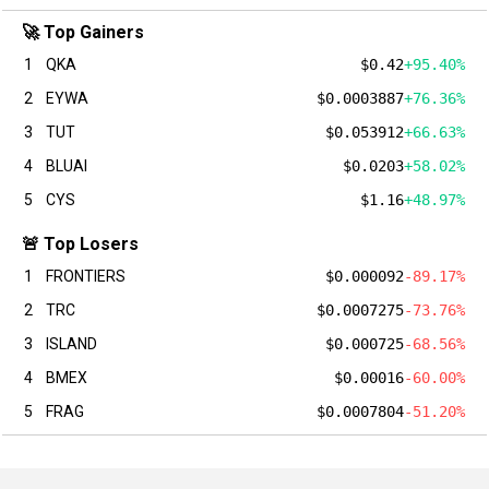
🚀 Top Gainers
1
QKA
$0.42
+95.40%
2
EYWA
$0.0003887
+76.36%
3
TUT
$0.053912
+66.63%
4
BLUAI
$0.0203
+58.02%
5
CYS
$1.16
+48.97%
🚨 Top Losers
1
FRONTIERS
$0.000092
-89.17%
2
TRC
$0.0007275
-73.76%
3
ISLAND
$0.000725
-68.56%
4
BMEX
$0.00016
-60.00%
5
FRAG
$0.0007804
-51.20%