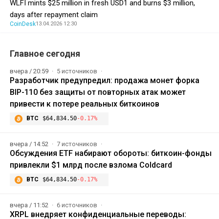
WLFI mints $25 million in fresh USD1 and burns $3 million,
days after repayment claim
CoinDesk
13.04.2026 12:30
Главное сегодня
вчера / 20:59
5 источников
Разработчик предупредил: продажа монет форка
BIP-110 без защиты от повторных атак может
привести к потере реальных биткоинов
BTC
$64,834.50
-0.17%
вчера / 14:52
7 источников
Обсуждения ETF набирают обороты: биткоин-фонды
привлекли $1 млрд после взлома Coldcard
BTC
$64,834.50
-0.17%
вчера / 11:52
6 источников
XRPL внедряет конфиденциальные переводы: