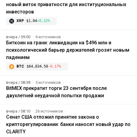
новый виток приватности для институциональных
инвесторов
XRP
$1.04
+0.32%
вчера / 09:00
6 источников
Биткоин на грани: ликвидации на $496 млн и
психологический барьер держателей грозят новым
падением
BTC
$64,834.50
-0.17%
вчера / 08:38
5 источников
BitMEX прекратит торги 23 сентября после
двухлетней неудачной попытки продажи
вчера / 08:10
26 источников
Сенат США отложил принятие закона о
крипторегулировании: банки наносят новый удар по
CLARITY