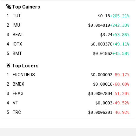
🚀 Top Gainers
1
TUT
$0.18
+265.21%
2
IMU
$0.004019
+242.33%
3
BEAT
$3.24
+53.86%
4
IOTX
$0.003376
+49.11%
5
BMT
$0.01862
+45.58%
🚨 Top Losers
1
FRONTIERS
$0.000092
-89.17%
2
BMEX
$0.00016
-60.00%
3
FRAG
$0.0007804
-51.20%
4
VT
$0.0003
-49.52%
5
TRC
$0.0006201
-46.92%