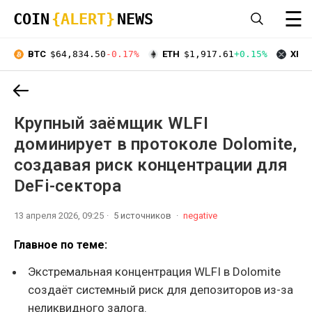
☰
COIN
{ALERT}
NEWS
BTC
$64,834.50
-0.17%
ETH
$1,917.61
+0.15%
XRP
Крупный заёмщик WLFI
доминирует в протоколе Dolomite,
создавая риск концентрации для
DeFi-сектора
13 апреля 2026, 09:25
5 источников
negative
Главное по теме:
Экстремальная концентрация WLFI в Dolomite
создаёт системный риск для депозиторов из-за
неликвидного залога.