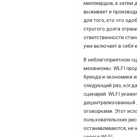
миллиардов, а затем 
выживает и производи
для того, кто что од
строгого долга огран
ответственности стан
уже включает в себя 
В неблагоприятном с
механизмы. WLFI прод
бренда и экономики и
следующий раз, когда
сценарий: WLFI укажет
децентрализованный 
оговорками. Этот исх
пользовательских рис
останавливаются, не 
залога WLFI.