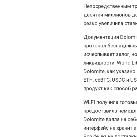
Непосредственным три
десятки миллионов д
резко увеличила став
Документация Dolomit
протокол безнадежным
исчерпывает залог, н
ликвидности. World L
Dolomite, как указано
ETH, cbBTC, USDC и U
продукт как способ р
WLFI получила готовы
предоставила немедле
Dolomite взяла на себ
интерфейс не хранит 
Все функции поставки