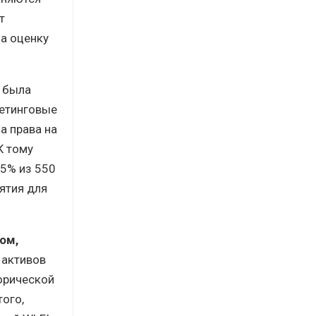
т
за оценку
, была
кетинговые
а права на
К тому
 5% из 550
ятия для
ом,
 активов
торической
того,