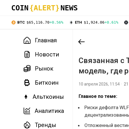
COIN
{ALERT}
NEWS
BTC
$65,116.70
+0.56%
ETH
$1,924.06
+0.61%
Главная
Новости
Связанная с 
Рынок
модель, где 
Биткоин
10 апреля 2026, 11:54
21
Альткоины
Главное по теме:
Риски дефолта WLFI
Аналитика
децентрализованн
Тренды
Отложенный вестин