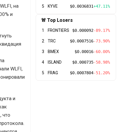
WLFI, на
5
KYVE
$0.0036831
+47.11%
00% и
🚨 Top Losers
1
FRONTIERS
$0.000092
-89.17%
гнуть
2
TRC
$0.0007516
-73.90%
иквидация
3
BMEX
$0.00016
-60.00%
ла
4
ISLAND
$0.000735
-58.98%
чали WLFI,
5
FRAG
$0.0007804
-51.20%
ионировали
дукта и
как
, что
протокола.
лняются