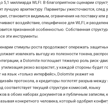
до 5,1 миллиарда WLFI. В благоприятном сценарии структ
т лучшую архитектуру. Параметры ужесточаются, след 
обрил, становится видимым, ограничения на поставку или
ичивают воздействие, специфичное для WLFI, и разделен
овится признанной особенностью. Собственная структур
все эти инструменты.
ценарии стимулы роста продолжают опережать защитны
олжает извлекать выгоду из полезности токена, распро
нтеграции, а Dolomite поглощает тяжелую роль риск-дви
 утилизация резко возрастет, у каждой стороны будет г
 на язык «только интерфейс», Dolomite укажет на
дизайн протокола, а кредиторы поглотят разрыв между 
од соответствует текущей структуре комиссий, языку
ков в обоих наборах документов и публичным записям, 
называя конкретного человека, который одобрил конфи