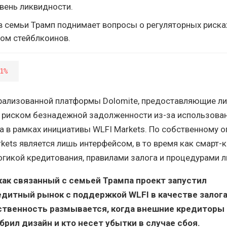
вень ликвидности.
в семьи Трамп поднимает вопросы о регуляторных риска
том стейблкоинов.
1%
рализованной платформы Dolomite, предоставляющие л
 с риском безнадежной задолженности из-за использова
га в рамках инициативы WLFI Markets. По собственному 
arkets является лишь интерфейсом, в то время как смарт
огикой кредитования, правилами залога и процедурами 
как связанный с семьей Трампа проект запустил
дитный рынок с поддержкой WLFI в качестве залога
тственность размывается, когда внешние кредиторы
брил дизайн и кто несет убытки в случае сбоя.