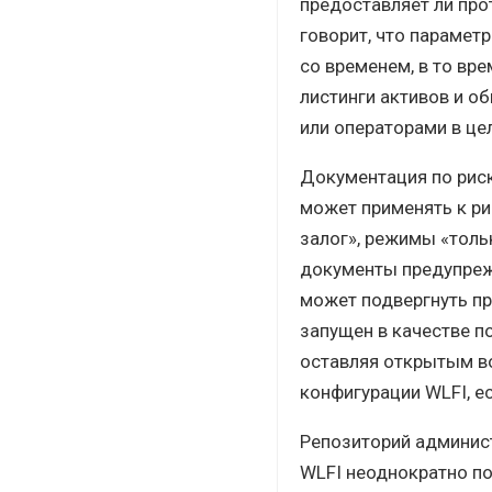
предоставляет ли про
говорит, что парамет
со временем, в то вр
листинги активов и о
или операторами в це
Документация по рис
может применять к ри
залог», режимы «толь
документы предупрежд
может подвергнуть пр
запущен в качестве п
оставляя открытым во
конфигурации WLFI, 
Репозиторий админис
WLFI неоднократно по