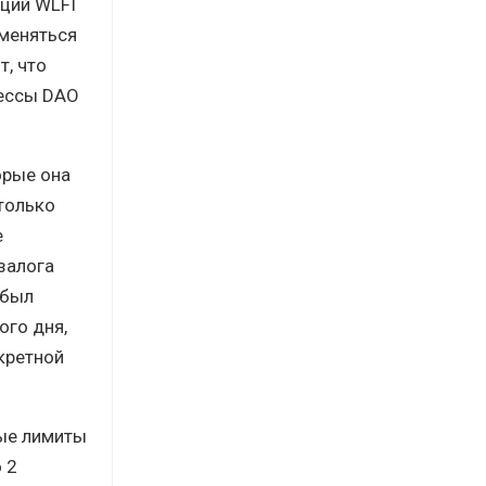
пций WLFI
 меняться
т, что
цессы DAO
орые она
только
е
залога
 был
ого дня,
кретной
ные лимиты
 2