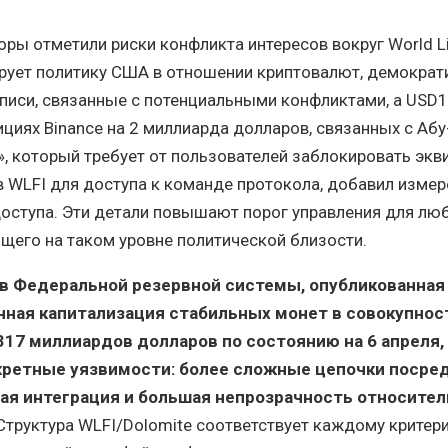
ры отметили риски конфликта интересов вокруг World Lib
рует политику США в отношении криптовалют, демократ
писи, связанные с потенциальными конфликтами, а USD1
ициях Binance на 2 миллиарда долларов, связанных с Абу
», который требует от пользователей заблокировать экв
 WLFI для доступа к команде протокола, добавил измер
оступа. Эти детали повышают порог управления для лю
щего на таком уровне политической близости.
в Федеральной резервной системы, опубликованная 
чная капитализация стабильных монет в совокупнос
17 миллиардов долларов по состоянию на 6 апреля,
кретные уязвимости: более сложные цепочки посре
ая интеграция и большая непрозрачность относител
труктура WLFI/Dolomite соответствует каждому критер