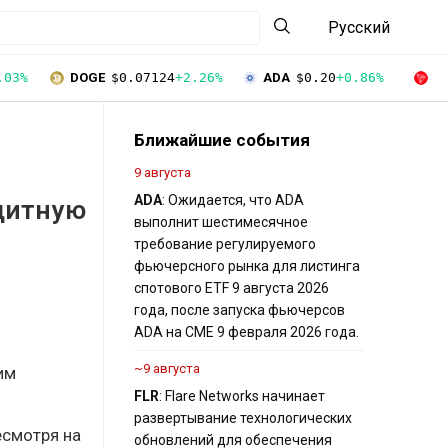
Русский
.03%
DOGE
$0.07124
+2.26%
ADA
$0.20
+0.86%
T
Ближайшие события
9 августа
ADA
: Ожидается, что ADA
едитную
выполнит шестимесячное
требование регулируемого
фьючерсного рынка для листинга
спотового ETF 9 августа 2026
года, после запуска фьючерсов
ADA на CME 9 февраля 2026 года.
~9 августа
им
FLR
: Flare Networks начинает
развертывание технологических
есмотря на
обновлений для обеспечения