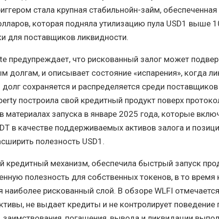
ггером стала крупная стабильнойн-займ, обеспеченная 
олларов, которая подняла утилизацию пула USD1 выше 1
ки для поставщиков ликвидности.
e предупреждает, что рискованный залог может подвер
 долгам, и описывает состояние «испарения», когда л
о долг сохраняется и распределяется среди поставщиков
iberty построила свой кредитный продукт поверх протоко
 в материалах запуска в январе 2025 года, которые вклю
SDT в качестве поддерживаемых активов залога и позиц
асширить полезность USD1.
й кредитный механизм, обеспечила быстрый запуск про
нную полезность для собственных токенов, в то время 
я наиболее рискованный слой. В обзоре WLFI отмечается
активы, не выдает кредиты и не контролирует поведение 
, заимствования, погашения, вывода и ликвидации выпо