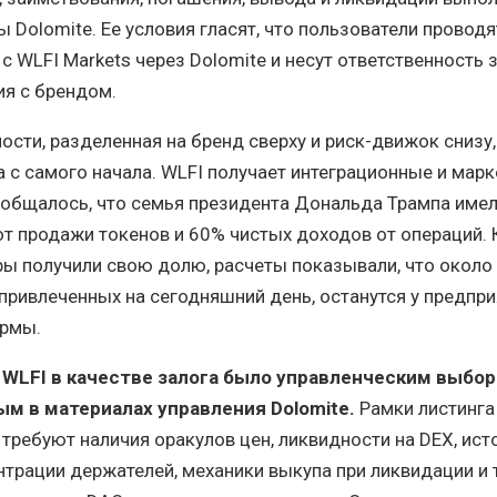
 Dolomite. Ее условия гласят, что пользователи проводя
с WLFI Markets через Dolomite и несут ответственность 
я с брендом.
ости, разделенная на бренд сверху и риск-движок снизу
а с самого начала. WLFI получает интеграционные и мар
ообщалось, что семья президента Дональда Трампа имел
т продажи токенов и 60% чистых доходов от операций. 
ры получили свою долю, расчеты показывали, что около
привлеченных на сегодняшний день, останутся у предпри
ормы.
 WLFI в качестве залога было управленческим выбор
м в материалах управления Dolomite.
Рамки листинга
требуют наличия оракулов цен, ликвидности на DEX, ис
нтрации держателей, механики выкупа при ликвидации и 