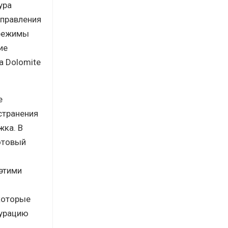
ура
управления
 режимы
ие
а Dolomite
е
странения
жка. В
отовый
этими
которые
гурацию