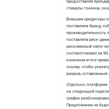
предоставляя брендир
стимулы токенов, ско
Внешние кредиторы по
поставляла бренд, со
производительность п
поставляла риск-движ
рискованный залог мо
соответствовал ли WL
конечном итоге приве
основу, чтобы указат
разрыв, оставленный 
Отдельно, платформа W
на следующей неделе
график разблокировк
Предложение не будет