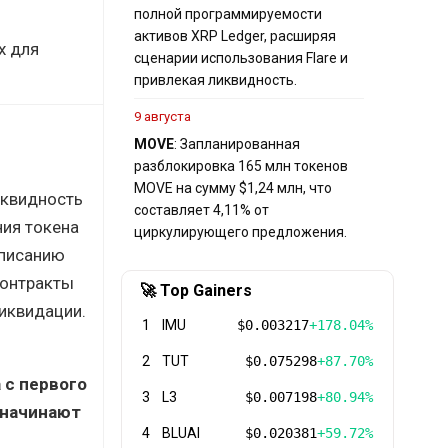
полной программируемости
активов XRP Ledger, расширяя
х для
сценарии использования Flare и
привлекая ликвидность.
9 августа
MOVE
: Запланированная
разблокировка 165 млн токенов
MOVE на сумму $1,24 млн, что
иквидность
составляет 4,11% от
ния токена
циркулирующего предложения.
описанию
-контракты
🚀 Top Gainers
ликвидации.
1
IMU
$0.003217
+178.04%
2
TUT
$0.075298
+87.70%
 с первого
3
L3
$0.007198
+80.94%
 начинают
4
BLUAI
$0.020381
+59.72%