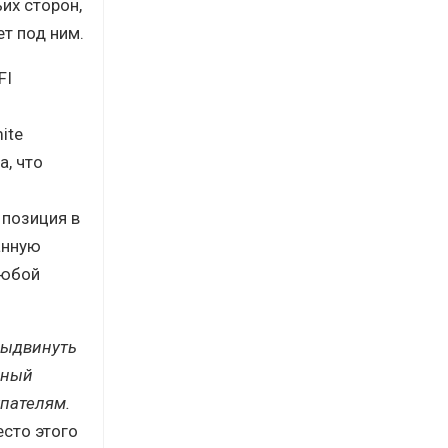
их сторон,
т под ним.
FI
ite
, что
 позиция в
анную
любой
 выдвинуть
пный
пателям.
есто этого