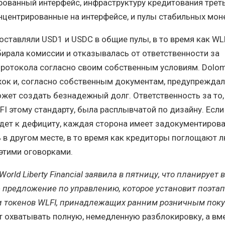
ованный интерфейс, инфраструктуру кредитования треть
нцентрированные на интерфейсе, и пулы стабильных моне
ставляли USD1 и USDC в общие пулы, в то время как WL
бирала комиссии и отказывалась от ответственности за
ротокола согласно своим собственным условиям. Dolom
ок и, согласно собственным документам, предупреждала
жет создать безнадежный долг. Ответственность за то,
FI этому стандарту, была расплывчатой по дизайну. Если
дет к дефициту, каждая сторона имеет задокументиров
ь в другом месте, в то время как кредиторы поглощают 
этими оговорками.
orld Liberty Financial заявила в пятницу, что планирует
 предложение по управлению, которое установит поэта
и токенов WLFI, принадлежащих ранним розничным поку
 охватывать полную, немедленную разблокировку, а вм