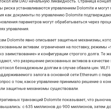
токол или DAO начальную ликвидность. Страница конце
ры риска устанавливаются управлением Dolomite и могут
емя как документы по управлению Dolomite подтверждаю
бновления параметров могут обрабатываться через про
лях управления.
кам Dolomite явно описывает защитные механизмы, кот
скованным активам: ограничения на поставку, режимы «
ко заимствование» и конфигурации строгого долга. Те ж
ают, что разрешение рискованных активов в качестве 
отокол безнадежным долгам в случае обвала цен. WLFI
оддерживаемого залога в основной сети Ethereum с перв
прос о том, какое управление принимало решение о кон
если защитные механизмы существовали.
тративных транзакций Dolomite показывает, что рыноч
вышались: с 635 миллионов до 900 миллионов, затем до