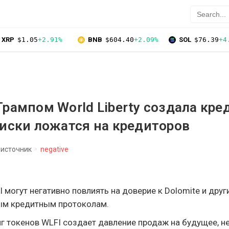
XRP
$1.05
+2.91%
BNB
$604.40
+2.09%
SOL
$76.39
+4
Трампом World Liberty создала кр
риски ложатся на кредиторов
 источник
negative
 могут негативно повлиять на доверие к Dolomite и друг
ым кредитным протоколам.
г токенов WLFI создает давление продаж на будущее, н