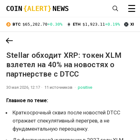
☰
COIN
{ALERT}
NEWS
BTC
$65,202.70
+0.30%
ETH
$1,923.11
+0.19%
XRP
Stellar обходит XRP: токен XLM
взлетел на 40% на новостях о
партнерстве с DTCC
30 мая 2026, 12:17
11 источников
positive
Главное по теме:
Краткосрочный сквиз после новостей DTCC
отражает спекулятивный перегрев, а не
фундаментальную переоценку.
До фактической интеграции в 2027 году XLM