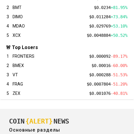
2
BMT
$0.0234
+81.95%
3
DIMO
$0.011284
+73.84%
4
MDAO
$0.029769
+53.10%
5
XCX
$0.0048884
+50.52%
🚨 Top Losers
1
FRONTIERS
$0.000092
-89.17%
2
BMEX
$0.00016
-60.00%
3
VT
$0.000288
-51.53%
4
FRAG
$0.0007804
-51.20%
5
ZEX
$0.001076
-40.81%
COIN
{ALERT}
NEWS
Основные разделы