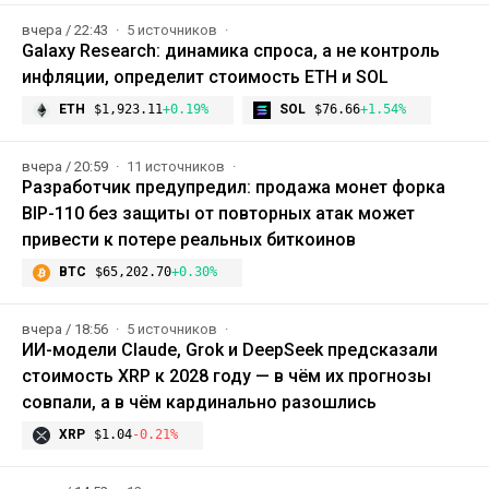
вчера / 22:43
5 источников
Galaxy Research: динамика спроса, а не контроль
инфляции, определит стоимость ETH и SOL
ETH
$1,923.11
+0.19%
SOL
$76.66
+1.54%
вчера / 20:59
11 источников
Разработчик предупредил: продажа монет форка
BIP-110 без защиты от повторных атак может
привести к потере реальных биткоинов
BTC
$65,202.70
+0.30%
вчера / 18:56
5 источников
ИИ-модели Claude, Grok и DeepSeek предсказали
стоимость XRP к 2028 году — в чём их прогнозы
совпали, а в чём кардинально разошлись
XRP
$1.04
-0.21%