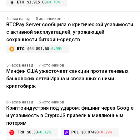
ETH
$1,915.08
+0.70%
4 часа назад
5 источников
BTCPay Server сообщила о критической уязвимости
с активной эксплуатацией, угрожающей
сохранности биткоин-средств
BTC
$64,891.60
+0.99%
5 часов назад
7 источников
Минфин США ужесточает санкции против теневых
банковских сетей Ирана и связанных с ними
криптобирж
6 часов назад
5 источников
Криптоиндустрия под ударом: фишинг через Google
и уязвимость в CryptoJS привели к миллионным
потерям
TRX
$0.33
+0.12%
POL
$0.07493
-0.29%