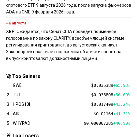
спотового ETF 9 августа 2026 года, после запуска фьючерсов
ADA на CME 9 февраля 2026 года.
~8 августа
XRP
: Ожидается, что Сенат США проведет поименное
голосование по закону CLARITY, всеобъемлющей системе
регулирования криптовалют, до августовских каникул.
Законопроект включает положения об этике и запрет на
выпуск криптовалют должностными лицами.
🚀 Top Gainers
1
GWEI
$0.035389
+65.93%
2
TUT
$0.038808
+56.69%
3
HPOS10I
$0.017409
+43.24%
4
AIR
$0.01164
+41.31%
5
WHYPAD
$0.000007285
+40.90%
🚨 Top Losers