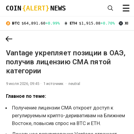
☰
COIN
{ALERT}
NEWS
BTC
$64,891.60
+0.99%
ETH
$1,915.08
+0.70%
XRP
Vantage укрепляет позиции в ОАЭ,
получив лицензию CMA пятой
категории
9 июля 2026, 09:45
1 источник
neutral
Главное по теме:
Получение лицензии CMA откроет доступ к
регулируемым крипто-деривативам на Ближнем
Востоке, повысив спрос на BTC и ETH.
Локальное регулирование Vantage отражает