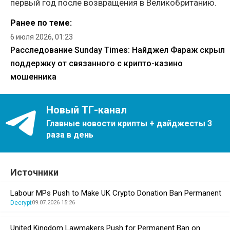
первый год после возвращения в Великобританию.
Ранее по теме:
6 июля 2026, 01:23
Расследование Sunday Times: Найджел Фараж скрыл
поддержку от связанного с крипто-казино
мошенника
Новый ТГ-канал
Главные новости крипты + дайджесты 3
раза в день
Источники
Labour MPs Push to Make UK Crypto Donation Ban Permanent
Decrypt
09.07.2026 15:26
United Kingdom Lawmakers Push for Permanent Ban on