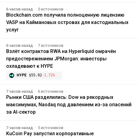
6 часов назад
5 источников
Blockchain.com получила полноценную лицензию
VASP на Каймановых островах для кастодиальных
услуг
6 часов назад
7 источников
Взлёт контрактов RWA на Hyperliquid омрачён
предостережением JPMorgan: инвесторы
охладевают к HYPE
HYPE
$55.92
-1.72%
7 часов назад
6 источников
Рынки США разделились: Dow на рекордных
максимумах, Nasdaq под давлением из-за опасений
за AI-сектор
7 часов назад
5 источников
KuCoin Pay запустил корпоративные