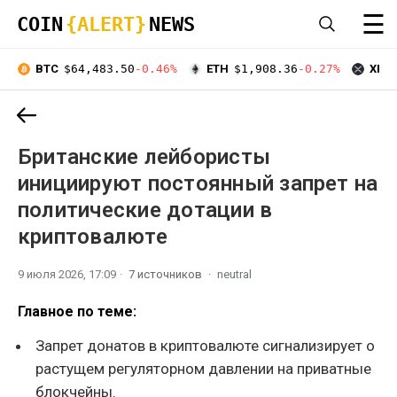
☰
COIN
{ALERT}
NEWS
BTC
$64,483.50
-0.46%
ETH
$1,908.36
-0.27%
XRP
Британские лейбористы
инициируют постоянный запрет на
политические дотации в
криптовалюте
9 июля 2026, 17:09
7 источников
neutral
Главное по теме:
Запрет донатов в криптовалюте сигнализирует о
растущем регуляторном давлении на приватные
блокчейны.