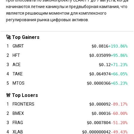
начинаются летние каникулы и предвыборная кампания, что
является решающим моментом для комплексного
регулирования рынка цифровых активов.
🚀 Top Gainers
1
GMRT
$0.0816
+193.86%
2
HFT
$0.035099
+95.86%
3
ACE
$0.12
+71.23%
4
TAKE
$0.064974
+66.05%
5
MTOS
$0.0000366
+65.23%
🚨 Top Losers
1
FRONTIERS
$0.000092
-89.17%
2
BMEX
$0.00016
-60.00%
3
FRAG
$0.0007804
-51.20%
4
XLAB
$0.000000042
-49.43%