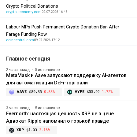
Crypto Political Donations
crypto-economy.com
09.07.2026 16:45
Labour MPs Push Permanent Crypto Donation Ban After
Farage Funding Row
coincentral.com
09.07.2026 17:12
Главное сегодня
2 часа назад
5 источников
MetaMask и Aave запускают поддержку AI-агентов
для автоматизации DeFi-торговли
AAVE
$89.35
-0.83%
HYPE
$55.92
-1.72%
3 часа назад
5 источников
Evernorth: настоящая ценность XRP не в цене.
Адвокат Ripple напомнил о горькой правде
XRP
$1.03
-3.16%