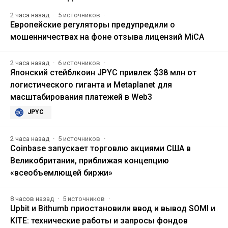
2 часа назад
5 источников
Европейские регуляторы предупредили о
мошенничествах на фоне отзыва лицензий MiCA
2 часа назад
6 источников
Японский стейблкоин JPYC привлек $38 млн от
логистического гиганта и Metaplanet для
масштабирования платежей в Web3
JPYC
2 часа назад
5 источников
Coinbase запускает торговлю акциями США в
Великобритании, приближая концепцию
«всеобъемлющей биржи»
8 часов назад
5 источников
Upbit и Bithumb приостановили ввод и вывод SOMI и
KITE: технические работы и запросы фондов