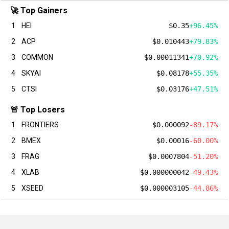
🚀 Top Gainers
1
HEI
$0.35
+96.45%
2
ACP
$0.010443
+79.83%
3
COMMON
$0.00011341
+70.92%
4
SKYAI
$0.08178
+55.35%
5
CTSI
$0.03176
+47.51%
🚨 Top Losers
1
FRONTIERS
$0.000092
-89.17%
2
BMEX
$0.00016
-60.00%
3
FRAG
$0.0007804
-51.20%
4
XLAB
$0.000000042
-49.43%
5
XSEED
$0.000003105
-44.86%