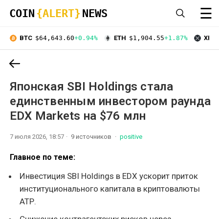
☰
COIN
{ALERT}
NEWS
BTC
$64,643.60
+0.94%
ETH
$1,904.55
+1.87%
XRP
Японская SBI Holdings стала
единственным инвестором раунда
EDX Markets на $76 млн
7 июля 2026, 18:57
9 источников
positive
Главное по теме:
Инвестиция SBI Holdings в EDX ускорит приток
институционального капитала в криптовалюты
АТР.
Снижение контрагентских рисков через