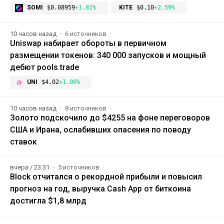
SOMI
$0.08959
+1.81%
KITE
$0.10
+2.59%
10 часов назад
6 источников
Uniswap набирает обороты в первичном
размещении токенов: 340 000 запусков и мощный
дебют pools.trade
UNI
$4.02
+1.00%
10 часов назад
8 источников
Золото подскочило до $4255 на фоне переговоров
США и Ирана, ослабивших опасения по поводу
ставок
вчера / 23:31
5 источников
Block отчитался о рекордной прибыли и повысил
прогноз на год, выручка Cash App от биткоина
достигла $1,8 млрд