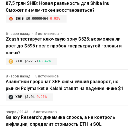
87,5 трлн SHIB: Новая реальность для Shiba Inu.
Сможет ли мем-токен восстановиться?
SHIB
$0.00000464
-0.93%
6 часов назад
5 источников
Zcash тестирует ключевую зону $525: возможен ли
рост до $595 после пробоя «перевернутой головы и
плеч»?
ZEC
$522.71
+3.42%
8 часов назад
5 источников
Аналитики пророчат XRP сильнейший разворот, но
рынки Polymarket и Kalshi ставят на падение ниже $1
XRP
$1.04
-0.21%
вчера / 22:43
5 источников
Galaxy Research: динамика спроса, а не контроль
инфляции, определит стоимость ETH и SOL