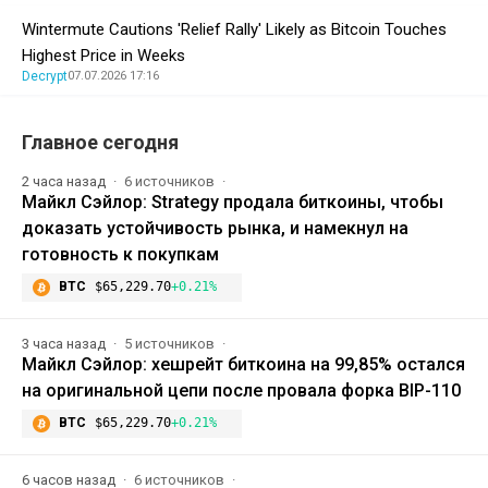
Wintermute Cautions 'Relief Rally' Likely as Bitcoin Touches
Highest Price in Weeks
Decrypt
07.07.2026 17:16
Главное сегодня
2 часа назад
6 источников
Майкл Сэйлор: Strategy продала биткоины, чтобы
доказать устойчивость рынка, и намекнул на
готовность к покупкам
BTC
$65,229.70
+0.21%
3 часа назад
5 источников
Майкл Сэйлор: хешрейт биткоина на 99,85% остался
на оригинальной цепи после провала форка BIP-110
BTC
$65,229.70
+0.21%
6 часов назад
6 источников