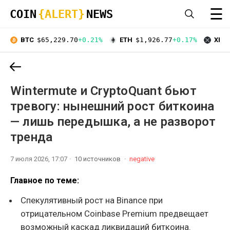
☰
COIN
{ALERT}
NEWS
BTC
$65,229.70
+0.21%
ETH
$1,926.77
+0.17%
XRP
Wintermute и CryptoQuant бьют
тревогу: нынешний рост биткоина
— лишь передышка, а не разворот
тренда
7 июля 2026, 17:07
10 источников
negative
Главное по теме:
Спекулятивный рост на Binance при
отрицательном Coinbase Premium предвещает
возможный каскад ликвидаций биткоина.