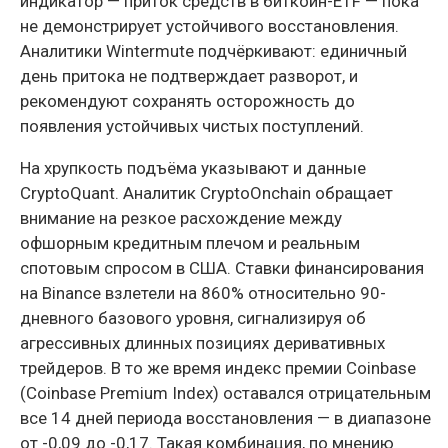
индикатор — приток средств в биткоин-ETF — пока
не демонстрирует устойчивого восстановления.
Аналитики Wintermute подчёркивают: единичный
день притока не подтверждает разворот, и
рекомендуют сохранять осторожность до
появления устойчивых чистых поступлений.
На хрупкость подъёма указывают и данные
CryptoQuant. Аналитик CryptoOnchain обращает
внимание на резкое расхождение между
офшорным кредитным плечом и реальным
спотовым спросом в США. Ставки финансирования
на Binance взлетели на 860% относительно 90-
дневного базового уровня, сигнализируя об
агрессивных длинных позициях деривативных
трейдеров. В то же время индекс премии Coinbase
(Coinbase Premium Index) оставался отрицательным
все 14 дней периода восстановления — в диапазоне
от -0,09 до -0,17. Такая комбинация, по мнению