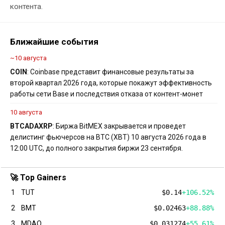
контента.
Ближайшие события
~10 августа
COIN
: Coinbase представит финансовые результаты за
второй квартал 2026 года, которые покажут эффективность
работы сети Base и последствия отказа от контент-монет
10 августа
BTC
ADA
XRP
: Биржа BitMEX закрывается и проведет
делистинг фьючерсов на BTC (XBT) 10 августа 2026 года в
12:00 UTC, до полного закрытия биржи 23 сентября.
🚀 Top Gainers
1
TUT
$0.14
+106.52%
2
BMT
$0.02463
+88.88%
3
MDAO
$0.031274
+55.61%