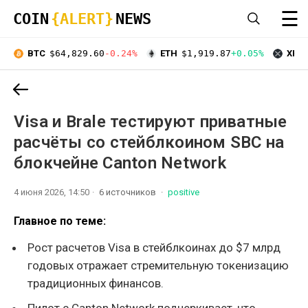
☰
COIN
{ALERT}
NEWS
BTC
$64,829.60
-0.24%
ETH
$1,919.87
+0.05%
XRP
Visa и Brale тестируют приватные
расчёты со стейблкоином SBC на
блокчейне Canton Network
4 июня 2026, 14:50
6 источников
positive
Главное по теме:
Рост расчетов Visa в стейблкоинах до $7 млрд
годовых отражает стремительную токенизацию
традиционных финансов.
Пилот с Canton Network подчеркивает, что