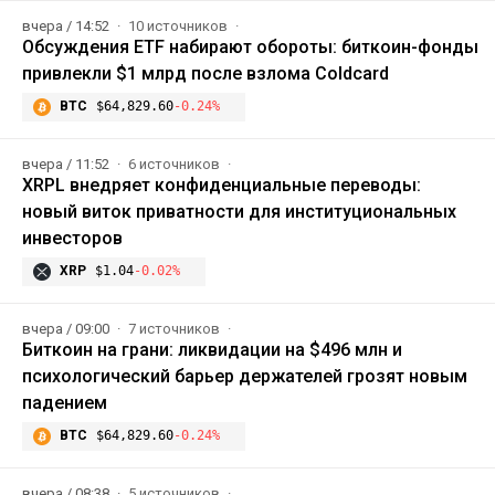
вчера / 14:52
10 источников
Обсуждения ETF набирают обороты: биткоин-фонды
привлекли $1 млрд после взлома Coldcard
BTC
$64,829.60
-0.24%
вчера / 11:52
6 источников
XRPL внедряет конфиденциальные переводы:
новый виток приватности для институциональных
инвесторов
XRP
$1.04
-0.02%
вчера / 09:00
7 источников
Биткоин на грани: ликвидации на $496 млн и
психологический барьер держателей грозят новым
падением
BTC
$64,829.60
-0.24%
вчера / 08:38
5 источников