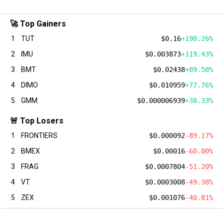
🚀 Top Gainers
1
TUT
$0.16
+190.26%
2
IMU
$0.003873
+119.43%
3
BMT
$0.02438
+89.58%
4
DIMO
$0.010959
+77.76%
5
GMM
$0.000006939
+38.33%
🚨 Top Losers
1
FRONTIERS
$0.000092
-89.17%
2
BMEX
$0.00016
-60.00%
3
FRAG
$0.0007804
-51.20%
4
VT
$0.0003008
-49.38%
5
ZEX
$0.001076
-40.81%