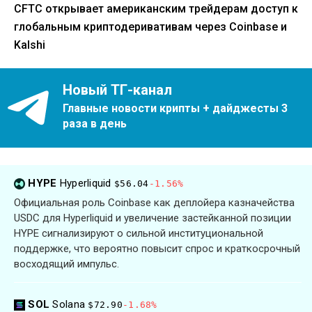
CFTC открывает американским трейдерам доступ к
глобальным криптодеривативам через Coinbase и
Kalshi
Новый ТГ-канал
Главные новости крипты + дайджесты 3
раза в день
HYPE
Hyperliquid
$56.04
-1.56%
Официальная роль Coinbase как деплойера казначейства
USDC для Hyperliquid и увеличение застейканной позиции
HYPE сигнализируют о сильной институциональной
поддержке, что вероятно повысит спрос и краткосрочный
восходящий импульс.
SOL
Solana
$72.90
-1.68%