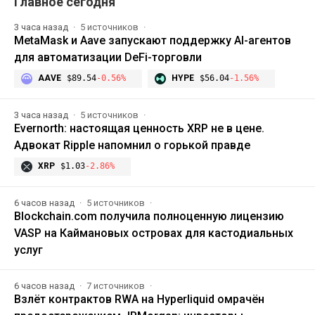
Главное сегодня
3 часа назад
5 источников
MetaMask и Aave запускают поддержку AI-агентов
для автоматизации DeFi-торговли
AAVE
$89.54
-0.56%
HYPE
$56.04
-1.56%
3 часа назад
5 источников
Evernorth: настоящая ценность XRP не в цене.
Адвокат Ripple напомнил о горькой правде
XRP
$1.03
-2.86%
6 часов назад
5 источников
Blockchain.com получила полноценную лицензию
VASP на Каймановых островах для кастодиальных
услуг
6 часов назад
7 источников
Взлёт контрактов RWA на Hyperliquid омрачён