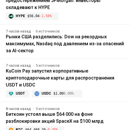
предостережением JPMorgan: инвесторы
охладевают к HYPE
HYPE
$56.04
-1.56%
7 часов назад
6 источников
Рынки США разделились: Dow на рекордных
максимумах, Nasdaq под давлением из-за опасений
за AI-сектор
7 часов назад
5 источников
KuCoin Pay запустил корпоративные
криптоподарочные карты для распространения
USDT и USDC
USDT
USDC
$1.00
0.00%
8 часов назад
5 источников
Биткоин устоял выше $64 000 на фоне
разблокировки акций SpaceX на $100 млрд
BTC
$64,468.20
-0.35%