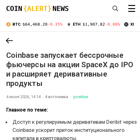
☰
COIN
{ALERT}
NEWS
BTC
$64,468.20
-0.35%
ETH
$1,907.82
-0.08%
XRP
Coinbase запускает бессрочные
фьючерсы на акции SpaceX до IPO
и расширяет деривативные
продукты
4 июня 2026, 14:14
4 источника
positive
Главное по теме:
Доступ к регулируемым деривативам Deribit через
Coinbase ускорит приток институционального
капитала в криптовалюты.