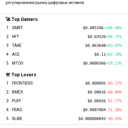
регулирования рынка цифровых активов.
🚀 Top Gainers
1
GMRT
$0.085106
+206.48%
2
HFT
$0.03526
+94.75%
3
TAKE
$0.063648
+63.07%
4
ACE
$0.11
+62.19%
5
MTOS
$0.0000366
+59.13%
🚨 Top Losers
1
FRONTIERS
$0.000092
-89.17%
2
BMEX
$0.00016
-60.00%
3
PUFF
$0.00926
-51.77%
4
FRAG
$0.0007804
-51.20%
5
XLAB
$0.000000042
-49.43%