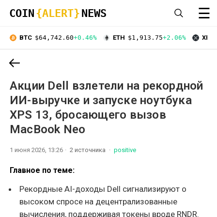
☰
COIN
{ALERT}
NEWS
BTC
$64,742.60
+0.46%
ETH
$1,913.75
+2.06%
XRP
Акции Dell взлетели на рекордной
ИИ-выручке и запуске ноутбука
XPS 13, бросающего вызов
MacBook Neo
1 июня 2026, 13:26
2 источника
positive
Главное по теме:
Рекордные AI-доходы Dell сигнализируют о
высоком спросе на децентрализованные
вычисления, поддерживая токены вроде RNDR.