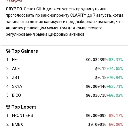
7 августа
CRYPTO
: Сенат США должен успеть продвинуть или
проголосовать по законопроекту CLARITY до 7 августа, когда
начинаются летние каникулы и предвыборная кампания, что
является решающим моментом для комплексного
регулирования рынка цифровых активов.
🚀 Top Gainers
1
HFT
$0.032399
+83.37%
2
ACE
$0.12
+74.65%
3
ZBT
$0.18
+70.94%
4
SKYA
$0.000446
+62.71%
5
BICO
$0.036718
+60.02%
🚨 Top Losers
1
FRONTIERS
$0.000092
-89.17%
2
BMEX
$0.00016
-60.00%