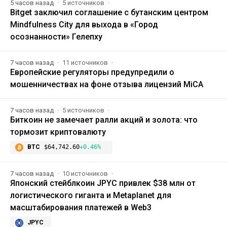
5 часов назад
5 источников
Bitget заключил соглашение с бутанским центром
Mindfulness City для выхода в «Город
осознанности» Гелепху
7 часов назад
11 источников
Европейские регуляторы предупредили о
мошенничествах на фоне отзыва лицензий MiCA
7 часов назад
5 источников
Биткоин не замечает ралли акций и золота: что
тормозит криптовалюту
BTC
$64,742.60
+0.46%
7 часов назад
10 источников
Японский стейблкоин JPYC привлек $38 млн от
логистического гиганта и Metaplanet для
масштабирования платежей в Web3
JPYC