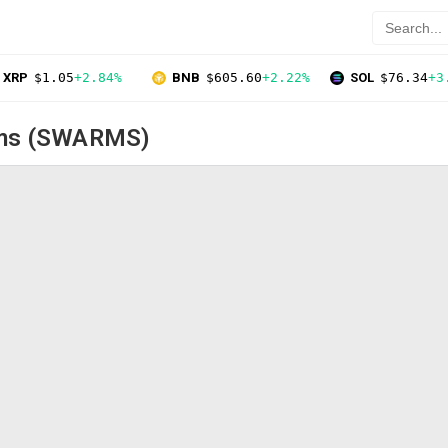
XRP
$1.05
+2.84%
BNB
$605.60
+2.22%
SOL
$76.34
+3
ms (SWARMS)