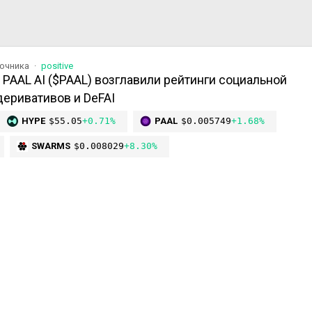
точника
positive
и PAAL AI ($PAAL) возглавили рейтинги социальной
деривативов и DeFAI
HYPE
$55.05
+0.71%
PAAL
$0.005749
+1.68%
SWARMS
$0.008029
+8.30%