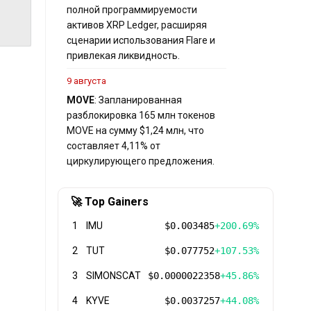
полной программируемости
активов XRP Ledger, расширяя
сценарии использования Flare и
привлекая ликвидность.
9 августа
MOVE
: Запланированная
разблокировка 165 млн токенов
MOVE на сумму $1,24 млн, что
составляет 4,11% от
циркулирующего предложения.
🚀 Top Gainers
1
IMU
$0.003485
+200.69%
2
TUT
$0.077752
+107.53%
3
SIMONSCAT
$0.0000022358
+45.86%
4
KYVE
$0.0037257
+44.08%