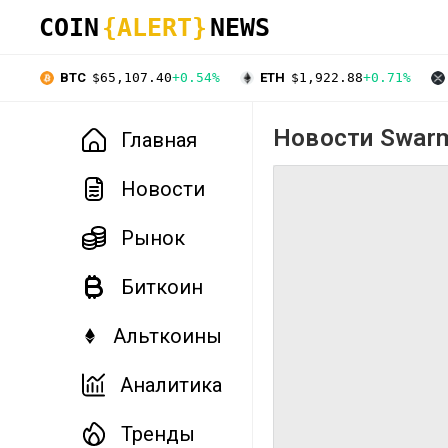
COIN
{ALERT}
NEWS
BTC
$65,107.40
+0.54%
ETH
$1,922.88
+0.71%
Новости Swar
Главная
Новости
Рынок
Биткоин
Альткоины
Аналитика
Тренды