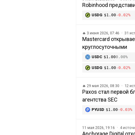
Robinhood представи
USDG
$1.00
-0.02%
31 ис
🔥
3 июня 2026, 07:46
Mastercard открывае
круглосуточными
USDC
$1.00
0.00%
USDG
$1.00
-0.02%
12 и
🔥
29 мая 2026, 08:30
Paxos стал первой б
агентства SEC
PYUSD
$1.00
-0.03%
4 источ
11 мая 2026, 19:16
Anchorage Digital от