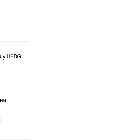
й
ину USDG
 на