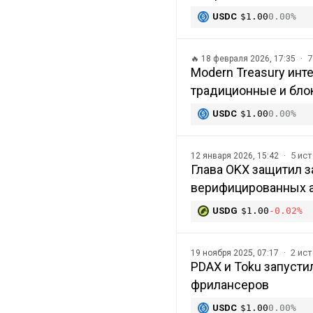
USDC
$1.00
0.00%
7
🔥
18 февраля 2026, 17:35
Modern Treasury инт
традиционные и бло
USDC
$1.00
0.00%
5 ис
12 января 2026, 15:42
Глава OKX защитил з
верифицированных а
USDG
$1.00
-0.02%
2 ис
19 ноября 2025, 07:17
PDAX и Toku запусти
фрилансеров
USDC
$1.00
0.00%