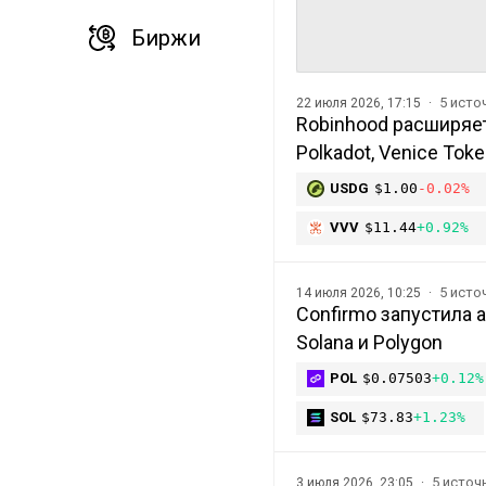
Биржи
5 исто
22 июля 2026, 17:15
Robinhood расширяет
Polkadot, Venice Tok
USDG
$1.00
-0.02%
VVV
$11.44
+0.92%
5 исто
14 июля 2026, 10:25
Confirmo запустила 
Solana и Polygon
POL
$0.07503
+0.12%
SOL
$73.83
+1.23%
5 исто
3 июля 2026, 23:05