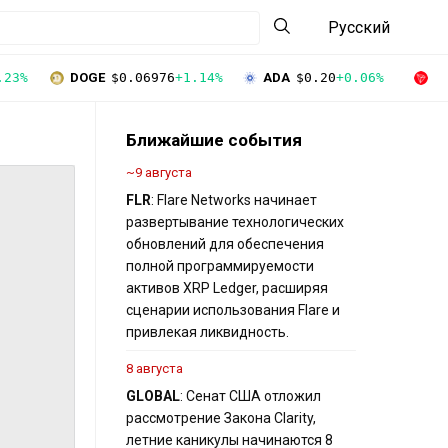
Русский
.23%
DOGE
$0.06976
+1.14%
ADA
$0.20
+0.06%
T
Ближайшие события
~9 августа
FLR
: Flare Networks начинает
развертывание технологических
обновлений для обеспечения
полной программируемости
активов XRP Ledger, расширяя
сценарии использования Flare и
привлекая ликвидность.
8 августа
GLOBAL
: Сенат США отложил
рассмотрение Закона Clarity,
летние каникулы начинаются 8