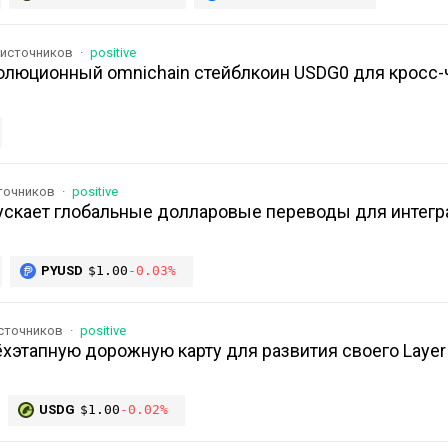
 источников
positive
волюционный omnichain стейблкоин USDG0 для кросс-
сточников
positive
апускает глобальные долларовые переводы для интегр
PYUSD
$1.00
-0.03%
источников
positive
хэтапную дорожную карту для развития своего Layer
USDG
$1.00
-0.02%