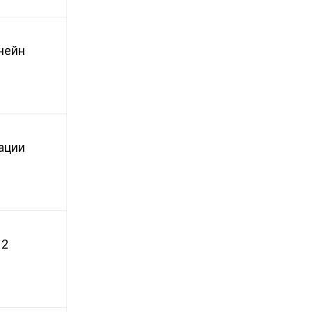
чейн
ации
 2