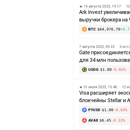
1
🔥
19 августа 2025, 19:17
Ark Invest увеличив
выручки брокера на
BTC
$64,976.70
+0.7
3 ист
7 августа 2025, 05:33
Gate присоединяется 
для 34 млн пользова
USDG
$1.00
-0.02%
12 
🔥
31 июля 2025, 15:48
Visa расширяет экос
блокчейны Stellar и 
PYUSD
$1.00
-0.03%
AVAX
$6.45
-0.32%