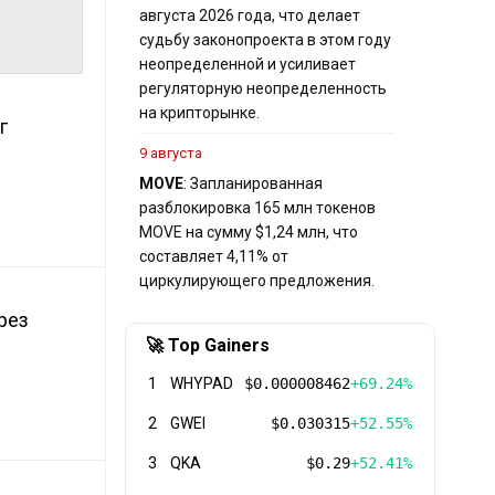
августа 2026 года, что делает
судьбу законопроекта в этом году
неопределенной и усиливает
регуляторную неопределенность
на крипторынке.
г
9 августа
MOVE
: Запланированная
разблокировка 165 млн токенов
MOVE на сумму $1,24 млн, что
составляет 4,11% от
циркулирующего предложения.
рез
🚀 Top Gainers
1
WHYPAD
$0.000008462
+69.24%
2
GWEI
$0.030315
+52.55%
3
QKA
$0.29
+52.41%