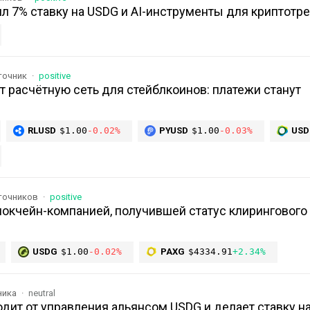
л 7% ставку на USDG и AI-инструменты для криптотр
точник
positive
т расчётную сеть для стейблкоинов: платежи станут
RLUSD
$1.00
-0.02%
PYUSD
$1.00
-0.03%
USD
сточников
positive
локчейн-компанией, получившей статус клирингового
USDG
$1.00
-0.02%
PAXG
$4334.91
+2.34%
ника
neutral
ходит от управления альянсом USDG и делает ставку н