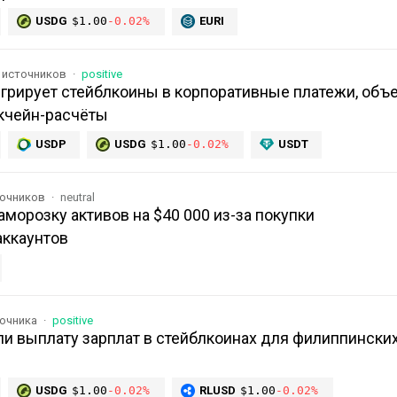
USDG
$1.00
-0.02%
EURI
 источников
positive
егрирует стейблкоины в корпоративные платежи, объ
кчейн-расчёты
USDP
USDG
$1.00
-0.02%
USDT
точников
neutral
аморозку активов на $40 000 из-за покупки
ккаунтов
точника
positive
ли выплату зарплат в стейблкоинах для филиппински
USDG
$1.00
-0.02%
RLUSD
$1.00
-0.02%