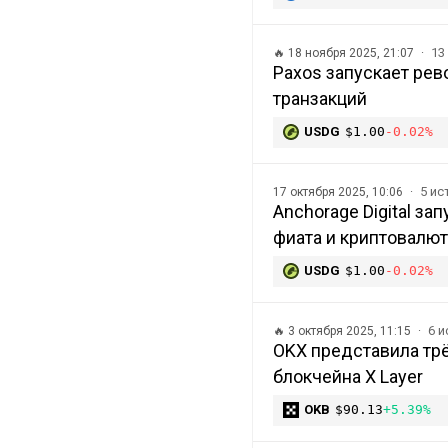
13
🔥
18 ноября 2025, 21:07
Paxos запускает ре
транзакций
USDG
$1.00
-0.02%
5 и
17 октября 2025, 10:06
Anchorage Digital з
фиата и криптовалют
USDG
$1.00
-0.02%
6 
🔥
3 октября 2025, 11:15
OKX представила трё
блокчейна X Layer
OKB
$90.13
+5.39%