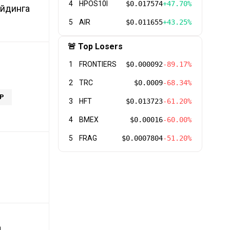
4
HPOS10I
$0.017574
+47.70%
ейдинга
5
AIR
$0.011655
+43.25%
🚨 Top Losers
1
FRONTIERS
$0.000092
-89.17%
2
TRC
$0.0009
-68.34%
P
3
HFT
$0.013723
-61.20%
4
BMEX
$0.00016
-60.00%
5
FRAG
$0.0007804
-51.20%
а