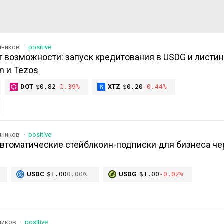
чников
positive
 возможности: запуск кредитования в USDG и листин
en и Tezos
DOT
$0.82
-1.39%
XTZ
$0.20
-0.44%
чников
positive
автоматические стейблкоин-подписки для бизнеса че
USDC
$1.00
0.00%
USDG
$1.00
-0.02%
чников
positive