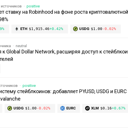
2 источников
positive
ает ставку на Robinhood на фоне роста криптовалютно
 98%
9%
ETH
$1,915.46
+0.42%
USDG
$1.00
-0.02%
очника
neutral
к Global Dollar Network, расширяя доступ к стейблко
телей
источников
positive
истему стейблкоинов: добавляет PYUSD, USDG и EURC
Avalanche
USDG
$1.00
-0.02%
EURC
XLM
$0.16
+0.67%