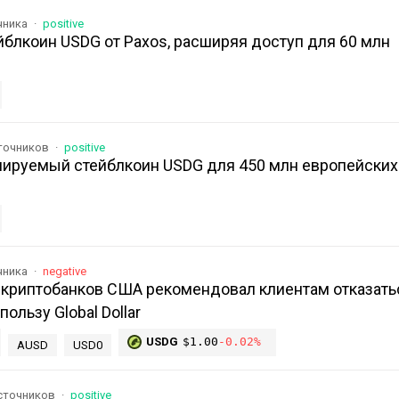
чника
positive
йблкоин USDG от Paxos, расширяя доступ для 60 млн
сточников
positive
улируемый стейблкоин USDG для 450 млн европейских
чника
negative
 криптобанков США рекомендовал клиентам отказать
ользу Global Dollar
USDG
$1.00
-0.02%
AUSD
USD0
источников
positive