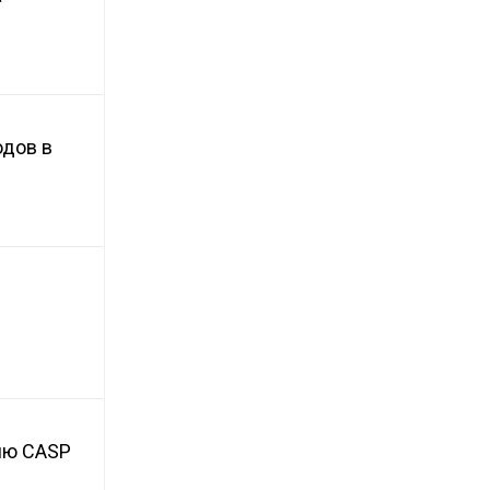
одов в
зию CASP