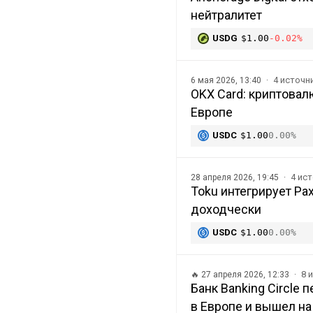
нейтралитет
USDG
$1.00
-0.02%
4 источн
6 мая 2026, 13:40
OKX Card: криптова
Европе
USDC
$1.00
0.00%
4 ис
28 апреля 2026, 19:45
Toku интегрирует Pa
доходчески
USDC
$1.00
0.00%
8 
🔥
27 апреля 2026, 12:33
Банк Banking Circle
в Европе и вышел на