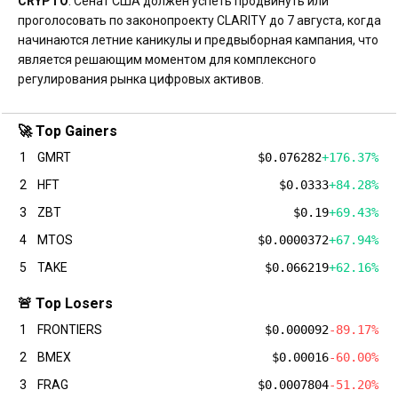
CRYPTO
: Сенат США должен успеть продвинуть или
проголосовать по законопроекту CLARITY до 7 августа, когда
начинаются летние каникулы и предвыборная кампания, что
является решающим моментом для комплексного
регулирования рынка цифровых активов.
🚀 Top Gainers
1
GMRT
$0.076282
+176.37%
2
HFT
$0.0333
+84.28%
3
ZBT
$0.19
+69.43%
4
MTOS
$0.0000372
+67.94%
5
TAKE
$0.066219
+62.16%
🚨 Top Losers
1
FRONTIERS
$0.000092
-89.17%
2
BMEX
$0.00016
-60.00%
3
FRAG
$0.0007804
-51.20%