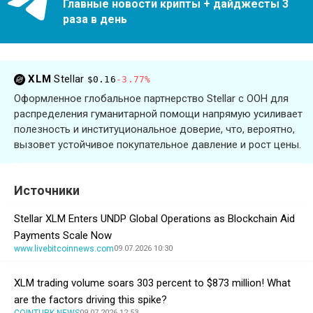
Главные новости крипты + дайджесты 3
раза в день
XLM
Stellar
$0.16
-3.77%
Оформленное глобальное партнерство Stellar с ООН для
распределения гуманитарной помощи напрямую усиливает
полезность и институциональное доверие, что, вероятно,
вызовет устойчивое покупательное давление и рост цены.
Источники
Stellar XLM Enters UNDP Global Operations as Blockchain Aid
Payments Scale Now
www.livebitcoinnews.com
09.07.2026 10:30
XLM trading volume soars 303 percent to $873 million! What
are the factors driving this spike?
COINTURK NEWS
09.07.2026 12:53