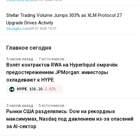
Stellar Trading Volume Jumps 303% as XLM Protocol 27
Upgrade Drives Activity
36crypto.com
09.07.2026 13:37
Главное сегодня
5 часов назад
7 источников
Взлёт контрактов RWA на Hyperliquid омрачён
предостережением JPMorgan: инвесторы
охладевают к HYPE
HYPE
$56.16
-2.02%
5 часов назад
5 источников
Рынки США разделились: Dow на рекордных
максимумах, Nasdaq под давлением из-за опасений
за AI-сектор