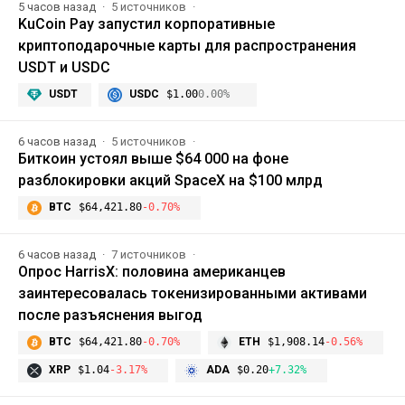
5 часов назад
5 источников
KuCoin Pay запустил корпоративные
криптоподарочные карты для распространения
USDT и USDC
USDT
USDC
$1.00
0.00%
6 часов назад
5 источников
Биткоин устоял выше $64 000 на фоне
разблокировки акций SpaceX на $100 млрд
BTC
$64,421.80
-0.70%
6 часов назад
7 источников
Опрос HarrisX: половина американцев
заинтересовалась токенизированными активами
после разъяснения выгод
BTC
$64,421.80
-0.70%
ETH
$1,908.14
-0.56%
XRP
$1.04
-3.17%
ADA
$0.20
+7.32%