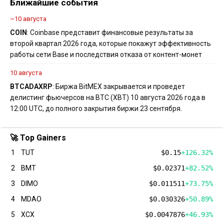
Ближайшие события
~10 августа
COIN
: Coinbase представит финансовые результаты за
второй квартал 2026 года, которые покажут эффективность
работы сети Base и последствия отказа от контент-монет
10 августа
BTC
ADA
XRP
: Биржа BitMEX закрывается и проведет
делистинг фьючерсов на BTC (XBT) 10 августа 2026 года в
12:00 UTC, до полного закрытия биржи 23 сентября.
🚀 Top Gainers
1
TUT
$0.15
+126.32%
2
BMT
$0.02371
+82.52%
3
DIMO
$0.011511
+73.75%
4
MDAO
$0.030326
+50.89%
5
XCX
$0.0047876
+46.93%