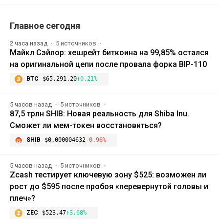
Главное сегодня
2 часа назад
5 источников
Майкл Сэйлор: хешрейт биткоина на 99,85% остался
на оригинальной цепи после провала форка BIP-110
BTC
$65,291.20
+0.21%
5 часов назад
5 источников
87,5 трлн SHIB: Новая реальность для Shiba Inu.
Сможет ли мем-токен восстановиться?
SHIB
$0.000004632
-0.96%
5 часов назад
5 источников
Zcash тестирует ключевую зону $525: возможен ли
рост до $595 после пробоя «перевернутой головы и
плеч»?
ZEC
$523.47
+3.68%