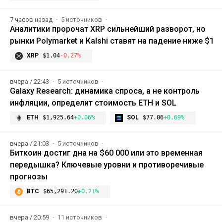
7 часов назад
5 источников
Аналитики пророчат XRP сильнейший разворот, но
рынки Polymarket и Kalshi ставят на падение ниже $1
XRP
$1.04
-0.27%
вчера / 22:43
5 источников
Galaxy Research: динамика спроса, а не контроль
инфляции, определит стоимость ETH и SOL
ETH
$1,925.64
+0.06%
SOL
$77.06
+0.69%
вчера / 21:03
5 источников
Биткоин достиг дна на $60 000 или это временная
передышка? Ключевые уровни и противоречивые
прогнозы
BTC
$65,291.20
+0.21%
вчера / 20:59
11 источников