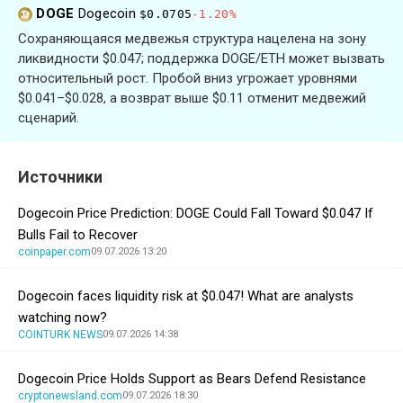
DOGE
Dogecoin
$0.0705
-1.20%
Сохраняющаяся медвежья структура нацелена на зону
ликвидности $0.047; поддержка DOGE/ETH может вызвать
относительный рост. Пробой вниз угрожает уровнями
$0.041–$0.028, а возврат выше $0.11 отменит медвежий
сценарий.
Источники
Dogecoin Price Prediction: DOGE Could Fall Toward $0.047 If
Bulls Fail to Recover
coinpaper.com
09.07.2026 13:20
Dogecoin faces liquidity risk at $0.047! What are analysts
watching now?
COINTURK NEWS
09.07.2026 14:38
Dogecoin Price Holds Support as Bears Defend Resistance
cryptonewsland.com
09.07.2026 18:30