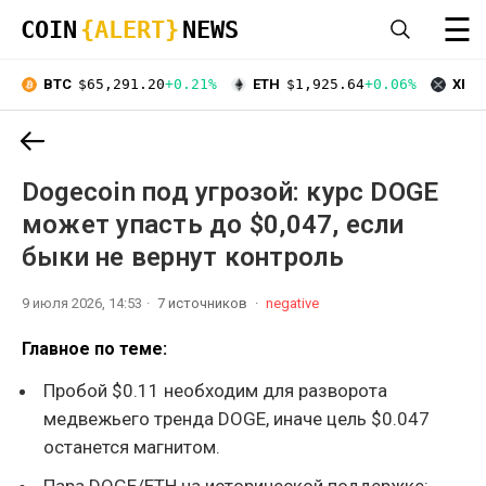
☰
COIN
{ALERT}
NEWS
BTC
$65,291.20
+0.21%
ETH
$1,925.64
+0.06%
XRP
Dogecoin под угрозой: курс DOGE
может упасть до $0,047, если
быки не вернут контроль
9 июля 2026, 14:53
7 источников
negative
Главное по теме:
Пробой $0.11 необходим для разворота
медвежьего тренда DOGE, иначе цель $0.047
останется магнитом.
Пара DOGE/ETH на исторической поддержке: