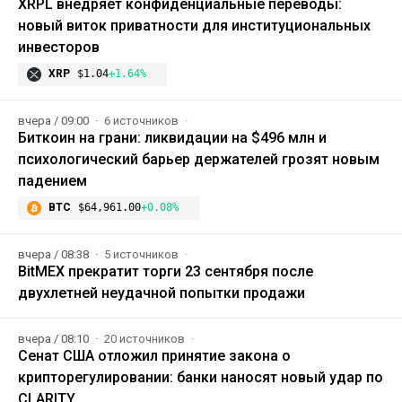
XRPL внедряет конфиденциальные переводы:
новый виток приватности для институциональных
инвесторов
XRP
$1.04
+1.64%
вчера / 09:00
6 источников
Биткоин на грани: ликвидации на $496 млн и
психологический барьер держателей грозят новым
падением
BTC
$64,961.00
+0.08%
вчера / 08:38
5 источников
BitMEX прекратит торги 23 сентября после
двухлетней неудачной попытки продажи
вчера / 08:10
20 источников
Сенат США отложил принятие закона о
крипторегулировании: банки наносят новый удар по
CLARITY