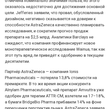
отмечена
номинально значимая
польза, но этого
оказалось недостаточно для достижения основной
цели. Jefferies заявили, что провал, обусловленный
дизайном, негативно сказывается на доверии к
способности AstraZeneca качественно планировать
исследования, и сократили прогноз продаж
препарата на $2,5 млрд. Аналитики Barclays не
ожидают, что компания профинансирует новое
монотерапевтическое исследование Wainua, так как
этот путь вряд ли приведёт к одобрению в текущем
десятилетии.
Партнёр AstraZeneca — компания Ionis
Pharmaceuticals — потеряла 13,8% стоимости на
премаркете. В то же время акции конкурента
Alnylam Pharmaceuticals, чей препарат Amvuttra уже
одобрен для терапии ATTR-CM, взлетели на 17–18%,
а бумаги BridgeBio Pharma прибавили 14% на фоне
переоценки перспектив рынка. AstraZeneca заявила,