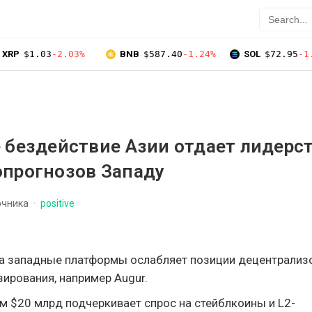
XRP
$1.03
-2.03%
BNB
$587.40
-1.24%
SOL
$72.95
-1
 бездействие Азии отдает лидерст
опрогнозов Западу
очника
positive
а западные платформы ослабляет позиции децентрализ
ирования, например Augur.
 $20 млрд подчеркивает спрос на стейблкоины и L2-