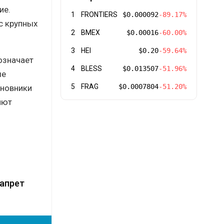
ие.
1
FRONTIERS
$0.000092
-89.17%
с крупных
2
BMEX
$0.00016
-60.00%
3
HEI
$0.20
-59.64%
означает
4
BLESS
$0.013507
-51.96%
ые
5
FRAG
$0.0007804
-51.20%
иновники
яют
запрет