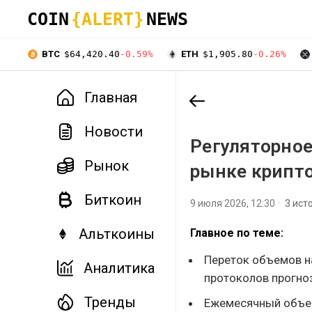
COIN
{ALERT}
NEWS
BTC
$64,420.40
-0.59%
ETH
$1,905.80
-0.26%
Главная
Новости
Регуляторное
Рынок
рынке крипт
Биткоин
9 июля 2026, 12:30
3 ист
Альткоины
Главное по теме:
Переток объемов н
Аналитика
протоколов прогноз
Тренды
Ежемесячный объем