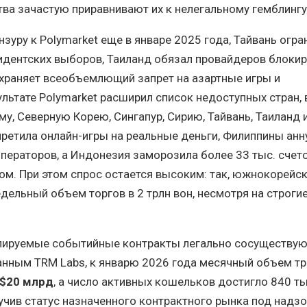
тва зачастую приравнивают их к нелегальному гемблингу
зуру к Polymarket еще в январе 2025 года, Тайвань огра
идентских выборов, Таиланд обязал провайдеров блоки
охраняет всеобъемлющий запрет на азартные игры и
ультате Polymarket расширил список недоступных стран,
му, Северную Корею, Сингапур, Сирию, Тайвань, Таиланд 
претила онлайн-игры на реальные деньги, Филиппины ан
ераторов, а Индонезия заморозила более 33 тыс. счето
ом. При этом спрос остается высоким: так, южнокорейс
дельный объем торгов в 2 трлн вон, несмотря на строги
улируемые событийные контракты легально сосуществую
анным TRM Labs, к январю 2026 года месячный объем т
$20 млрд
, а число активных кошельков достигло 840 ты
лучив статус назначенного контрактного рынка под надз