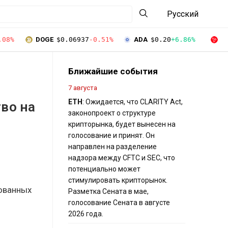
Русский
.08%
DOGE
$0.06937
-0.51%
ADA
$0.20
+6.86%
T
Ближайшие события
7 августа
ETH
: Ожидается, что CLARITY Act,
во на
законопроект о структуре
крипторынка, будет вынесен на
голосование и принят. Он
направлен на разделение
надзора между CFTC и SEC, что
потенциально может
стимулировать крипторынок.
ованных
Разметка Сената в мае,
голосование Сената в августе
2026 года.