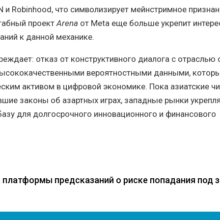
N и Robinhood, что символизирует мейнстримное признан
табный проект
Arena
от Meta еще больше укрепит интере
аний к данной механике.
преждает: отказ от конструктивного диалога с отраслью 
 высококачественными вероятностными данными, котор
еским активом в цифровой экономике. Пока азиатские ч
вшие законы об азартных играх, западные рынки укрепл
базу для долгосрочного инновационного и финансового
 платформы предсказаний о риске попадания под 