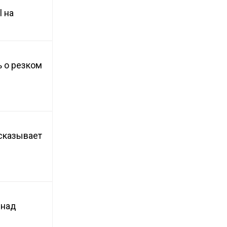
 на
 о резком
сказывает
 над