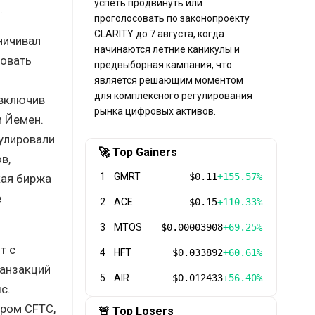
успеть продвинуть или
.
проголосовать по законопроекту
CLARITY до 7 августа, когда
ничивал
начинаются летние каникулы и
ровать
предвыборная кампания, что
является решающим моментом
для комплексного регулирования
 включив
рынка цифровых активов.
и Йемен.
нулировали
🚀 Top Gainers
в,
1
GMRT
$0.11
+155.57%
кая биржа
е
2
ACE
$0.15
+110.33%
3
MTOS
$0.00003908
+69.25%
т с
4
HFT
$0.033892
+60.61%
ранзакций
5
AIR
$0.012433
+56.40%
с.
ором CFTC,
🚨 Top Losers