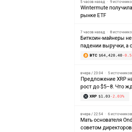
9 источник
5 часов назад
Wintermute получила
рынке ETF
8 источник
7 часов назад
Биткоин-майнеры не
падении выручки, а 
BTC
$64,420.40
-0.5
5 источнико
вчера / 23:04
Предложение XRP на
рост до $5–8. Что ж
XRP
$1.03
-2.03%
6 источнико
вчера / 22:54
Мать основателя Ond
советом директоров