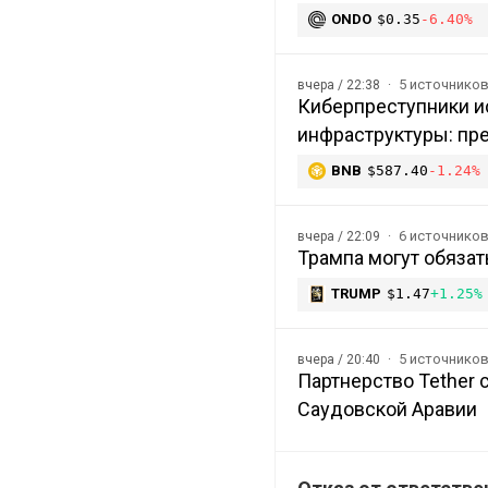
ONDO
$0.35
-6.40%
5 источнико
вчера / 22:38
Киберпреступники и
инфраструктуры: пр
BNB
$587.40
-1.24%
6 источнико
вчера / 22:09
Трампа могут обяза
TRUMP
$1.47
+1.25%
5 источнико
вчера / 20:40
Партнерство Tether 
Саудовской Аравии