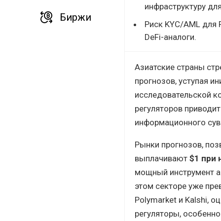
инфраструктуру дл
Биржи
Риск KYC/AML для 
DeFi-аналоги.
Азиатские страны стр
прогнозов, уступая и
исследовательской ко
регуляторов приводит 
информационного суве
Рынки прогнозов, по
выплачивают
$1 при 
мощный инструмент аг
этом секторе уже пр
Polymarket и Kalshi, 
регуляторы, особенно