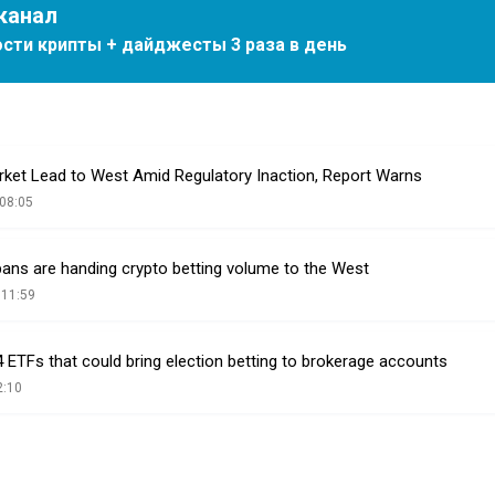
канал
сти крипты + дайджесты 3 раза в день
rket Lead to West Amid Regulatory Inaction, Report Warns
08:05
bans are handing crypto betting volume to the West
 11:59
ETFs that could bring election betting to brokerage accounts
2:10