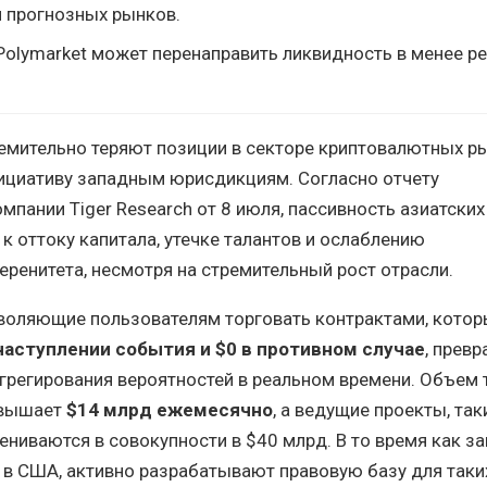
я прогнозных рынков.
Polymarket может перенаправить ликвидность в менее р
емительно теряют позиции в секторе криптовалютных р
нициативу западным юрисдикциям. Согласно отчету
мпании Tiger Research от 8 июля, пассивность азиатских
к оттоку капитала, утечке талантов и ослаблению
ренитета, несмотря на стремительный рост отрасли.
зволяющие пользователям торговать контрактами, кото
наступлении события и $0 в противном случае
, превр
регирования вероятностей в реальном времени. Объем 
евышает
$14 млрд ежемесячно
, а ведущие проекты, так
оцениваются в совокупности в $40 млрд. В то время как 
 в США, активно разрабатывают правовую базу для таки