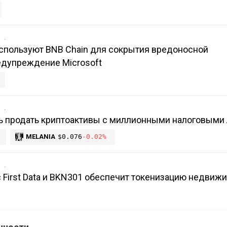
в
спользуют BNB Chain для сокрытия вредоносной
едупреждение Microsoft
в
ть продать криптоактивы с миллионными налоговыми
MELANIA
$0.076
-0.02%
в
с First Data и BKN301 обеспечит токенизацию недвиж