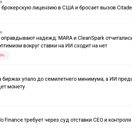
ов
 брокерскую лицензию в США и бросает вызов Citadel
ов
 оправдывают надежд: MARA и CleanSpark отчитались
оптимизм вокруг ставки на ИИ сходит на нет
9%
в
 биржах упало до семилетнего минимума, а ИИ пред
дет монету
в
o Finance требует через суд отставки CEO и контроля