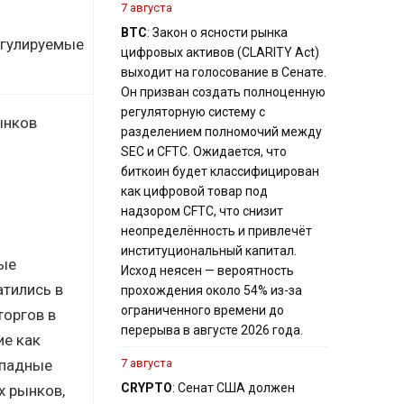
7 августа
BTC
: Закон о ясности рынка
егулируемые
цифровых активов (CLARITY Act)
выходит на голосование в Сенате.
Он призван создать полноценную
регуляторную систему с
ынков
разделением полномочий между
SEC и CFTC. Ожидается, что
биткоин будет классифицирован
как цифровой товар под
надзором CFTC, что снизит
неопределённость и привлечёт
институциональный капитал.
рые
Исход неясен — вероятность
атились в
прохождения около 54% из-за
ограниченного времени до
торгов в
перерыва в августе 2026 года.
ие как
западные
7 августа
CRYPTO
: Сенат США должен
х рынков,