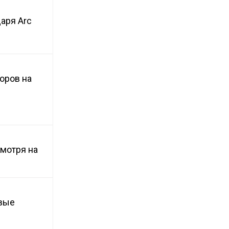
аря Arc
оров на
смотря на
овые