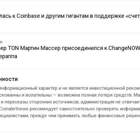
в
лась к Coinbase и другим гигантам в поддержке «сче
ов
ер TON Мартин Массер присоединился к ChangeNOW
ераппа
нности
информационный характер и не является инвестиционной реком
кованны и волатильны — возможна полная потеря средств. М
и пересказы сторонних источников; администрация не отвечает
 Coinalertnews рекомендует самостоятельно проверять информ
пециалистами, прежде чем принимать любые финансовые решен