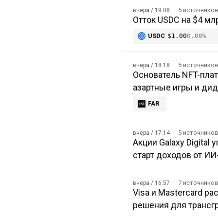
5 источнико
вчера / 19:08
Отток USDC на $4 мл
USDC
$1.00
0.00%
5 источнико
вчера / 18:18
Основатель NFT-плат
азартные игры и ди
FAR
5 источнико
вчера / 17:14
Акции Galaxy Digital
старт доходов от ИИ
7 источнико
вчера / 16:57
Visa и Mastercard р
решения для трансг