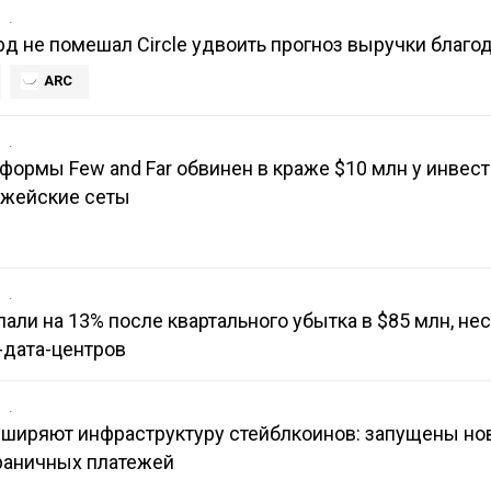
в
рд не помешал Circle удвоить прогноз выручки благод
ARC
в
формы Few and Far обвинен в краже $10 млн у инвест
джейские сеты
в
 упали на 13% после квартального убытка в $85 млн, не
-дата-центров
в
асширяют инфраструктуру стейблкоинов: запущены н
раничных платежей