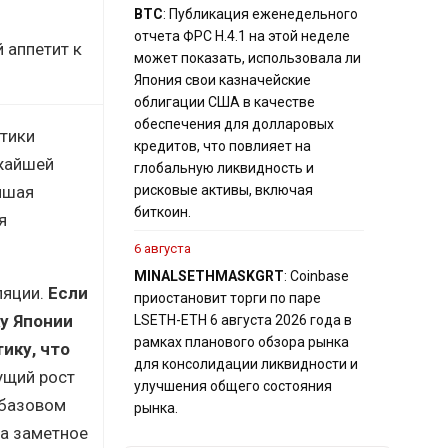
BTC
: Публикация еженедельного
отчета ФРС H.4.1 на этой неделе
 аппетит к
может показать, использовала ли
Япония свои казначейские
облигации США в качестве
обеспечения для долларовых
итики
кредитов, что повлияет на
ижайшей
глобальную ликвидность и
йшая
рисковые активы, включая
биткоин.
я
6 августа
MINA
LSETH
MASK
GRT
: Coinbase
ляции.
Если
приостановит торги по паре
у Японии
LSETH-ETH 6 августа 2026 года в
рамках планового обзора рынка
ику, что
для консолидации ликвидности и
ущий рост
улучшения общего состояния
 базовом
рынка.
 а заметное