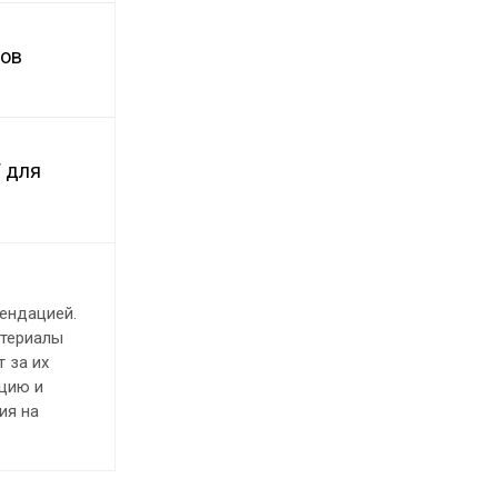
тов
 для
ендацией.
атериалы
 за их
ацию и
ия на