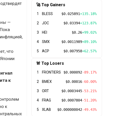
подтвердят
🚀 Top Gainers
1
BLESS
$0.025891
+135.18%
ены —
2
JOC
$0.03394
+123.87%
Пока
3
HEI
$0.26
+99.02%
 инфляцией,
4
SMX
$0.0011989
+89.10%
ет, что
5
ACP
$0.007958
+62.57%
 Японии
🚨 Top Losers
1
FRONTIERS
$0.000092
-89.17%
сигнал
ита к
2
BMEX
$0.00016
-60.00%
3
ORT
$0.0003445
-53.21%
контролем
4
FRAG
$0.0007804
-51.20%
но к
5
XLAB
$0.000000042
-49.43%
ентральных