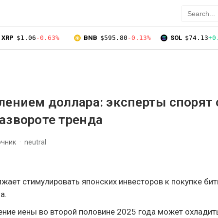
XRP
$1.06
-0.63%
BNB
$595.80
-0.13%
SOL
$74.13
+0
лением доллара: эксперты спорят 
азвороте тренда
очник
neutral
жает стимулировать японских инвесторов к покупке бит
а.
ние иены во второй половине 2025 года может охладить