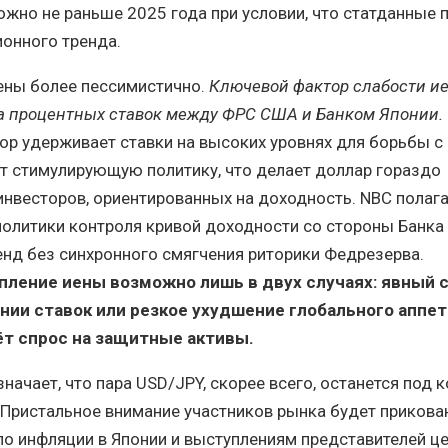
жно не раньше 2025 года при условии, что статданные 
онного тренда.
ены более пессимистично.
Ключевой фактор слабости и
а процентных ставок между ФРС США и Банком Японии.
ор удерживает ставки на высоких уровнях для борьбы с
т стимулирующую политику, что делает доллар гораздо
инвесторов, ориентированных на доходность. NBC полага
олитики контроля кривой доходности со стороны Банка
енд без синхронного смягчения риторики Федрезерва.
пление иены возможно лишь в двух случаях: явный 
нии ставок или резкое ухудшение глобального аппет
ёт спрос на защитные активы.
начает, что пара USD/JPY, скорее всего, останется под 
 Пристальное внимание участников рынка будет прикова
о инфляции в Японии и выступлениям представителей ц