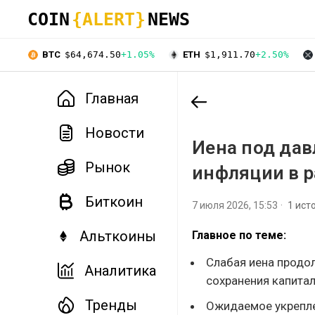
COIN
{ALERT}
NEWS
BTC
$64,674.50
+1.05%
ETH
$1,911.70
+2.50%
Главная
Новости
Иена под дав
Рынок
инфляции в р
Биткоин
7 июля 2026, 15:53
1 ист
Альткоины
Главное по теме:
Слабая иена продол
Аналитика
сохранения капитал
Тренды
Ожидаемое укрепле