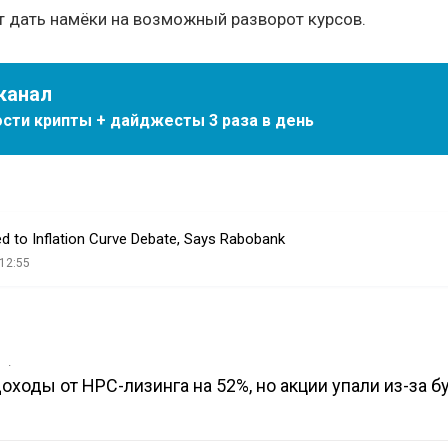
т дать намёки на возможный разворот курсов.
канал
сти крипты + дайджесты 3 раза в день
d to Inflation Curve Debate, Says Rabobank
12:55
в
доходы от HPC-лизинга на 52%, но акции упали из-за 