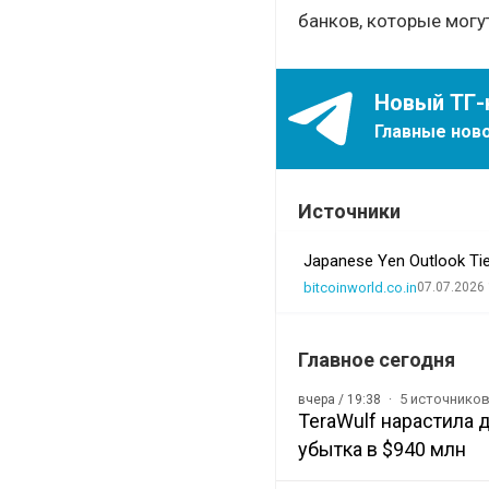
банков, которые могу
Новый ТГ-
Главные ново
Источники
Japanese Yen Outlook Tie
bitcoinworld.co.in
07.07.2026 
Главное сегодня
5 источнико
вчера / 19:38
TeraWulf нарастила 
убытка в $940 млн