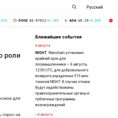
Русский
.82%
DOGE
$0.07012
+0.34%
ADA
$0.19
+0.09%
T
Ближайшие события
6 августа
NIGHT
: Wanchain установил
о роли
крайний срок для
злоумышленника — 6 августа,
12:00 UTC, для добровольного
возврата украденных 515 млн
токенов NIGHT. В случае отказа
будут задействованы
правоохранительные органы и
коина для
публичные программы
вознаграждений.
 спрос на
~6 августа