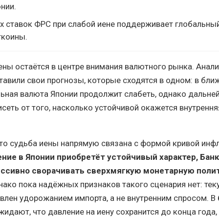
нии.
х ставок ФРС при слабой иене поддерживает глобальный
ткоины.
ны остаётся в центре внимания валютного рынка. Анал
тавили свои прогнозы, которые сходятся в одном: в бл
льная валюта Японии продолжит слабеть, однако дальне
исеть от того, насколько устойчивой окажется внутрення
что судьба иены напрямую связана с формой кривой инф
ние в Японии приобретёт устойчивый характер, Банк
ессивно сворачивать сверхмягкую монетарную полит
ако пока надёжных признаков такого сценария нет: тек
влен удорожанием импорта, а не внутренним спросом. В
жидают, что давление на иену сохранится до конца года,