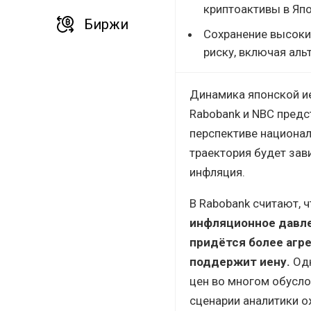
криптоактивы в Япо
Биржи
Сохранение высоки
риску, включая аль
Динамика японской ие
Rabobank и NBC предс
перспективе национа
траектория будет зав
инфляция.
В Rabobank считают, 
инфляционное давле
придётся более агр
поддержит иену.
Одн
цен во многом обусло
сценарии аналитики о