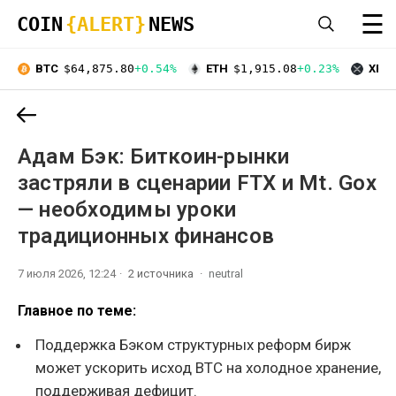
☰
COIN
{ALERT}
NEWS
BTC
$64,875.80
+0.54%
ETH
$1,915.08
+0.23%
XRP
Адам Бэк: Биткоин-рынки
застряли в сценарии FTX и Mt. Gox
— необходимы уроки
традиционных финансов
7 июля 2026, 12:24
2 источника
neutral
Главное по теме:
Поддержка Бэком структурных реформ бирж
может ускорить исход BTC на холодное хранение,
поддерживая дефицит.