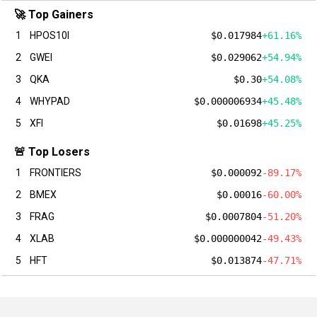
🚀 Top Gainers
1
HPOS10I
$0.017984
+61.16%
2
GWEI
$0.029062
+54.94%
3
QKA
$0.30
+54.08%
4
WHYPAD
$0.000006934
+45.48%
5
XFI
$0.01698
+45.25%
🚨 Top Losers
1
FRONTIERS
$0.000092
-89.17%
2
BMEX
$0.00016
-60.00%
3
FRAG
$0.0007804
-51.20%
4
XLAB
$0.000000042
-49.43%
5
HFT
$0.013874
-47.71%