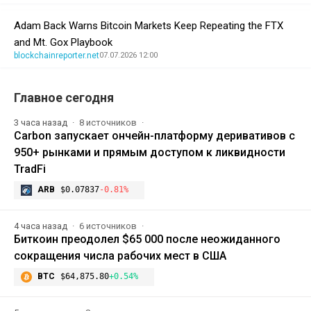
Adam Back Warns Bitcoin Markets Keep Repeating the FTX
and Mt. Gox Playbook
blockchainreporter.net
07.07.2026 12:00
Главное сегодня
3 часа назад
8 источников
Carbon запускает ончейн-платформу деривативов с
950+ рынками и прямым доступом к ликвидности
TradFi
ARB
$0.07837
-0.81%
4 часа назад
6 источников
Биткоин преодолел $65 000 после неожиданного
сокращения числа рабочих мест в США
BTC
$64,875.80
+0.54%