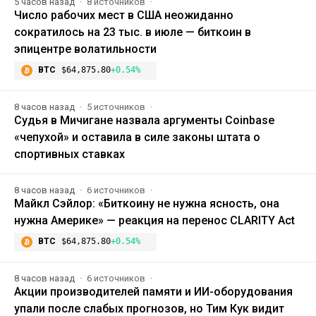
5 часов назад
8 источников
Число рабочих мест в США неожиданно
сократилось на 23 тыс. в июле — биткоин в
эпицентре волатильности
BTC
$64,875.80
+0.54%
8 часов назад
5 источников
Судья в Мичигане назвала аргументы Coinbase
«чепухой» и оставила в силе законы штата о
спортивных ставках
8 часов назад
6 источников
Майкл Сэйлор: «Биткоину не нужна ясность, она
нужна Америке» — реакция на перенос CLARITY Act
BTC
$64,875.80
+0.54%
8 часов назад
6 источников
Акции производителей памяти и ИИ-оборудования
упали после слабых прогнозов, но Тим Кук видит