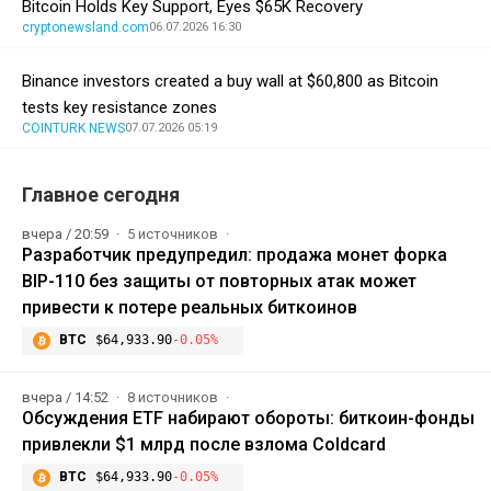
Bitcoin Holds Key Support, Eyes $65K Recovery
cryptonewsland.com
06.07.2026 16:30
Binance investors created a buy wall at $60,800 as Bitcoin
tests key resistance zones
COINTURK NEWS
07.07.2026 05:19
Главное сегодня
вчера / 20:59
5 источников
Разработчик предупредил: продажа монет форка
BIP-110 без защиты от повторных атак может
привести к потере реальных биткоинов
BTC
$64,933.90
-0.05%
вчера / 14:52
8 источников
Обсуждения ETF набирают обороты: биткоин-фонды
привлекли $1 млрд после взлома Coldcard
BTC
$64,933.90
-0.05%