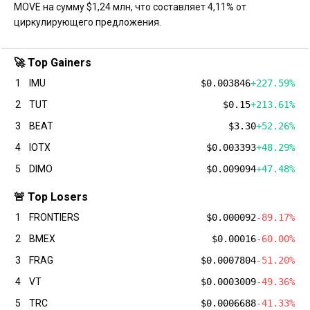
MOVE на сумму $1,24 млн, что составляет 4,11% от
циркулирующего предложения.
🚀 Top Gainers
1
IMU
$0.003846
+227.59%
2
TUT
$0.15
+213.61%
3
BEAT
$3.30
+52.26%
4
IOTX
$0.003393
+48.29%
5
DIMO
$0.009094
+47.48%
🚨 Top Losers
1
FRONTIERS
$0.000092
-89.17%
2
BMEX
$0.00016
-60.00%
3
FRAG
$0.0007804
-51.20%
4
VT
$0.0003009
-49.36%
5
TRC
$0.0006688
-41.33%