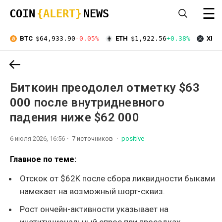
☰
COIN
{ALERT}
NEWS
BTC
$64,933.90
-0.05%
ETH
$1,922.56
+0.38%
XRP
Биткоин преодолел отметку $63
000 после внутридневного
падения ниже $62 000
6 июля 2026, 16:56
7 источников
positive
Главное по теме:
Отскок от $62K после сбора ликвидности быками
намекает на возможный шорт-сквиз.
Рост ончейн-активности указывает на
институциональный спрос при просадках.