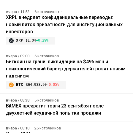
вчера / 11:52
6 источников
XRPL внедряет конфиденциальные переводы:
новый виток приватности для институциональных
инвесторов
XRP
$1.04
+0.29%
вчера / 09:00
6 источников
Биткоин на грани: ликвидации на $496 млн и
психологический барьер держателей грозят новым
падением
BTC
$64,933.90
-0.05%
вчера / 08:38
5 источников
BitMEX прекратит торги 23 сентября после
двухлетней неудачной попытки продажи
вчера / 08:10
26 источников