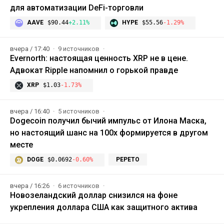
для автоматизации DeFi-торговли
AAVE
$90.44
+2.11%
HYPE
$55.56
-1.29%
вчера / 17:40
9 источников
Evernorth: настоящая ценность XRP не в цене.
Адвокат Ripple напомнил о горькой правде
XRP
$1.03
-1.73%
вчера / 16:40
5 источников
Dogecoin получил бычий импульс от Илона Маска,
но настоящий шанс на 100x формируется в другом
месте
DOGE
$0.0692
-0.60%
PEPETO
вчера / 16:26
6 источников
Новозеландский доллар снизился на фоне
укрепления доллара США как защитного актива