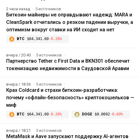
2 часа назад
5 источников
Биткоин-майнеры не оправдывают надежд: MARA и
CleanSpark отчитались о резком падении выручки, а
оптимизм вокруг ставки на ИИ сходит на нет
BTC
$64,341.60
-0.26%
вчера / 20:40
5 источников
Партнерство Tether с First Data и BKN301 обеспечит
токенизацию недвижимости в Саудовской Аравии
вчера / 18:36
5 источников
Крах Coldcard и страхи биткоин-разработчика:
почему «офлайн-безопасность» криптокошельков —
миф
BTC
$64,341.60
-0.26%
DOGE
$0.0692
-0.60%
вчера / 18:21
5 источников
MetaMask и Aave запускают поддержку AI-агентов