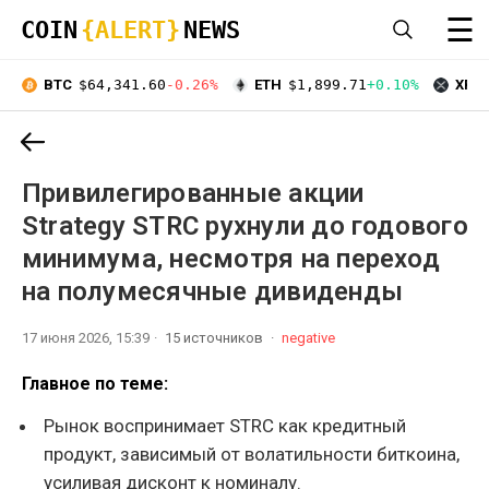
☰
COIN
{ALERT}
NEWS
BTC
$64,341.60
-0.26%
ETH
$1,899.71
+0.10%
XRP
Привилегированные акции
Strategy STRC рухнули до годового
минимума, несмотря на переход
на полумесячные дивиденды
17 июня 2026, 15:39
15 источников
negative
Главное по теме:
Рынок воспринимает STRC как кредитный
продукт, зависимый от волатильности биткоина,
усиливая дисконт к номиналу.