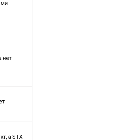
ыми
а нет
ет
т, а STX