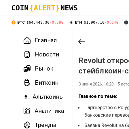
COIN
{ALERT}
NEWS
BTC
$64,443.30
-0.58%
ETH
$1,907.10
-0.64%
Главная
Новости
Revolut откро
Рынок
стейблкоин-
Биткоин
3 июня 2026, 16:20
5 ист
Альткоины
Главное по теме:
Партнерство с Poly
Аналитика
банковские перево
Тренды
Заявка Revolut на 