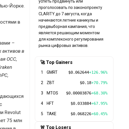
успеть продвинуть или
Нью-Йорке.
проголосовать по законопроекту
CLARITY до 7 августа, когда
начинаются летние каникулы и
ностями в
предвыборная кампания, что
является решающим моментом
для комплексного регулирования
вами –
рынка цифровых активов.
 активов в
ая OCC,
🚀 Top Gainers
raken
1
GMRT
$0.062644
+126.96%
ФРС,
2
ZBT
$0.18
+70.79%
3
MTOS
$0.00003876
+68.30%
уждающихся
4
HFT
$0.033884
+67.95%
с
и Revolut
5
TAKE
$0.068226
+60.45%
ает 75 млн
🚨 Top Losers
жение в