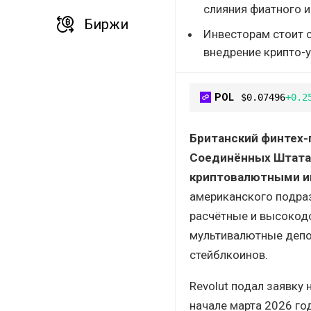
слияния фиатного и
Биржи
Инвесторам стоит с
внедрение крипто-у
POL
$0.07496
+0.2
Британский финтех-г
Соединённых Штата
криптовалютными и
американского подра
расчётные и высокодо
мультивалютные депоз
стейблкоинов.
Revolut подал заявку
начале марта 2026 го