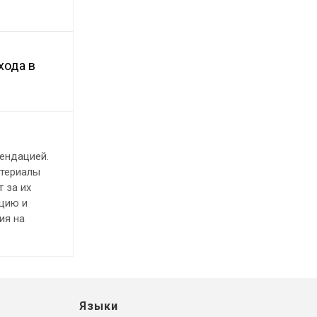
хода в
ендацией.
атериалы
 за их
ацию и
ия на
Языки