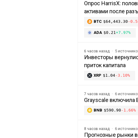
Опрос HarrisX: пол
активами после раз
BTC
$64,443.30
-0.5
ADA
$0.21
+7.97%
5 источник
6 часов назад
Инвесторы вернулись
приток капитала
XRP
$1.04
-3.10%
6 источник
7 часов назад
Grayscale включила 
BNB
$590.90
-1.66%
6 источник
8 часов назад
Прогнозные рынки вз