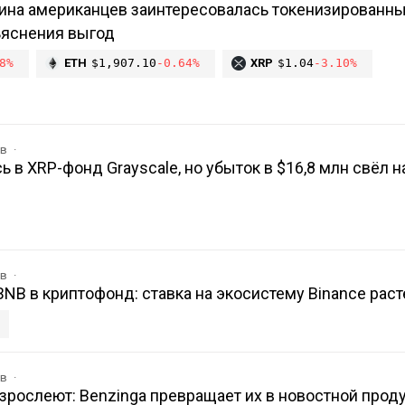
овина американцев заинтересовалась токенизированн
ъяснения выгод
8%
ETH
$1,907.10
-0.64%
XRP
$1.04
-3.10%
ов
 в XRP-фонд Grayscale, но убыток в $16,8 млн свёл н
ов
BNB в криптофонд: ставка на экосистему Binance раст
ов
рослеют: Benzinga превращает их в новостной продук