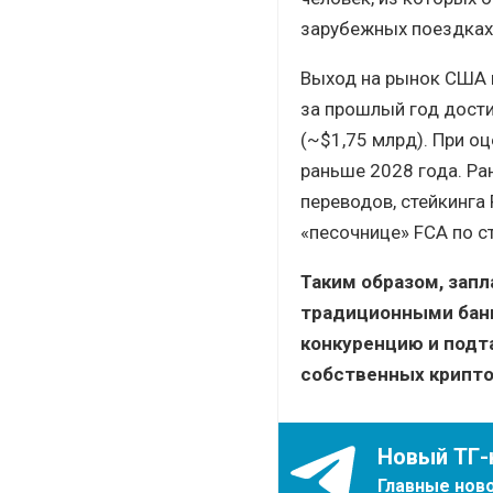
зарубежных поездках
Выход на рынок США 
за прошлый год дости
(~$1,75 млрд). При оц
раньше 2028 года. Ра
переводов, стейкинга
«песочнице» FCA по с
Таким образом, зап
традиционными банк
конкуренцию и подт
собственных крипт
Новый ТГ-
Главные ново