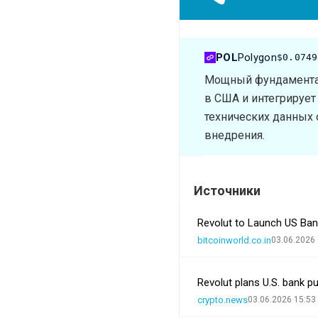
POL
Polygon
$0.0749
Мощный фундаментал
в США и интегрирует 
технических данных 
внедрения.
Источники
Revolut to Launch US Bank
bitcoinworld.co.in
03.06.2026 
Revolut plans U.S. bank p
crypto.news
03.06.2026 15:53