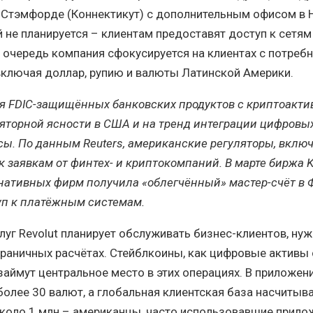
в Стэмфорде (Коннектикут) с дополнительным офисом в 
 не планируется – клиентам предоставят доступ к сетям
 очередь компания сфокусируется на клиентах с потреб
включая доллар, рупию и валюты Латинской Америки.
я FDIC-защищённых банковских продуктов с криптоакти
ляторной ясности в США и на тренд интеграции цифровых
. По данным Reuters, американские регуляторы, включ
к заявкам от финтех- и криптокомпаний. В марте биржа K
нативных фирм получила «облегчённый» мастер-счёт в 
п к платёжным системам.
уг Revolut планирует обслуживать бизнес-клиентов, н
раничных расчётах. Стейблкоины, как цифровые активы 
займут центральное место в этих операциях. В приложени
олее 30 валют, а глобальная клиентская база насчитыв
около 1 млн – американцы, часто использовавшие прило