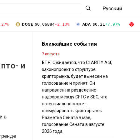
Русский
.27%
DOGE
$0.06884
-2.13%
ADA
$0.21
+7.97%
T
Ближайшие события
7 августа
ETH
: Ожидается, что CLARITY Act,
ипто- и
законопроект о структуре
крипторынка, будет вынесен на
голосование и принят. Он
направлен на разделение
надзора между CFTC и SEC, что
потенциально может
стимулировать крипторынок.
и в
Разметка Сената в мае,
голосование Сената в августе
2026 года.
тренде