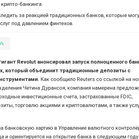
 крипто-банкинга.
ледить за реакцией традиционных банков, которые могу
слуг под давлением финтехов.
5%
игант Revolut анонсировал запуск полноценного бан
х, который объединит традиционные депозиты с
нструментами.
Как сообщило Reuters со ссылкой на н
зделения Четина Дурансоя, компания намерена предлож
ходные инвестиционные счета, застрахованные FDIC,
иты, торговлю акциями и криптовалютами, а также усл
 на банковскую хартию в Управление валютного контролё
да и ориентируется на открытие банка в следующем году