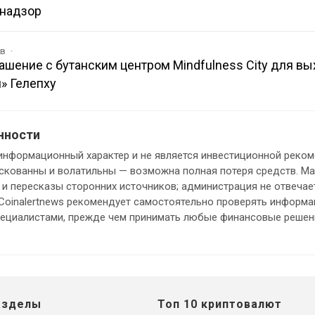
 надзор
ов
лашение с бутанским центром Mindfulness City для вы
» Гелепху
нности
информационный характер и не является инвестиционной реком
кованны и волатильны — возможна полная потеря средств. М
и пересказы сторонних источников; администрация не отвечает
 Coinalertnews рекомендует самостоятельно проверять информ
пециалистами, прежде чем принимать любые финансовые решен
азделы
Топ 10 криптовалют