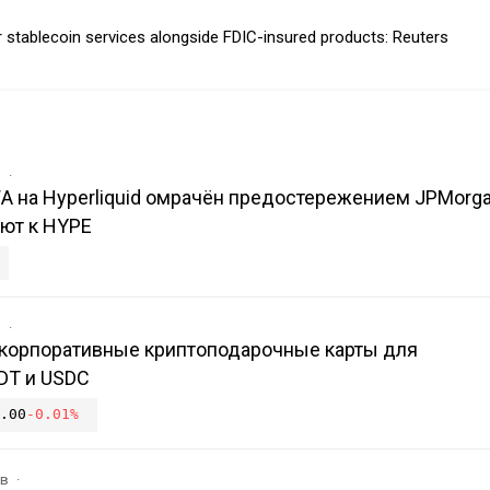
r stablecoin services alongside FDIC-insured products: Reuters
в
A на Hyperliquid омрачён предостережением JPMorga
ют к HYPE
в
л корпоративные криптоподарочные карты для
DT и USDC
.00
-0.01%
ов