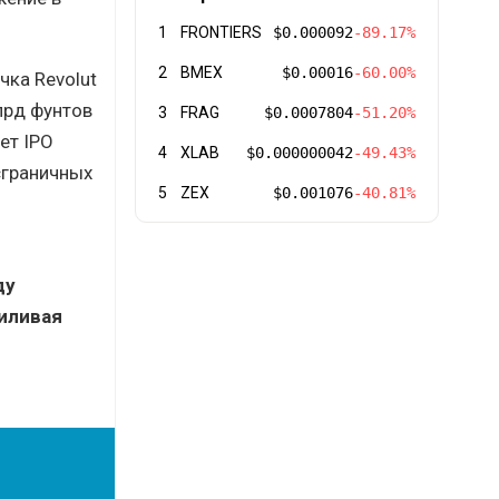
1
FRONTIERS
$0.000092
-89.17%
2
BMEX
$0.00016
-60.00%
ка Revolut
лрд фунтов
3
FRAG
$0.0007804
-51.20%
ет IPO
4
XLAB
$0.000000042
-49.43%
сграничных
5
ZEX
$0.001076
-40.81%
ду
иливая