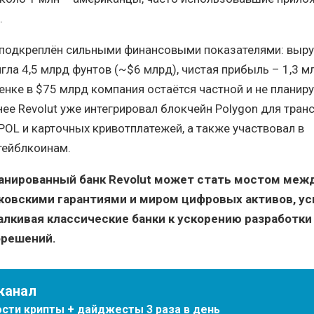
.
подкреплён сильными финансовыми показателями: выруч
гла 4,5 млрд фунтов (~$6 млрд), чистая прибыль – 1,3 м
енке в $75 млрд компания остаётся частной и не планиру
нее Revolut уже интегрировал блокчейн Polygon для тран
 POL и карточных кривотплатежей, а также участвовал в
тейблкоинам.
ланированный банк Revolut может стать мостом меж
овскими гарантиями и миром цифровых активов, ус
алкивая классические банки к ускорению разработки
орешений.
канал
сти крипты + дайджесты 3 раза в день