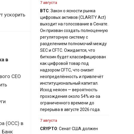
7 августа
BTC
: Закон о ясности рынка
т ускорить
цифровых активов (CLARITY Act)
выходит на голосование в Сенате.
Он призван создать полноценную
регуляторную систему с
разделением полномочий между
SEC и CFTC. Ожидается, что
биткоин будет классифицирован
ка в
как цифровой товар под
надзором CFTC, что снизит
ового CEO
неопределённость и привлечёт
институциональный капитал.
ить
Исход неясен — вероятность
прохождения около 54% из-за
уги
ограниченного времени до
перерыва в августе 2026 года.
7 августа
ра (OCC) в
CRYPTO
: Сенат США должен
. Банк