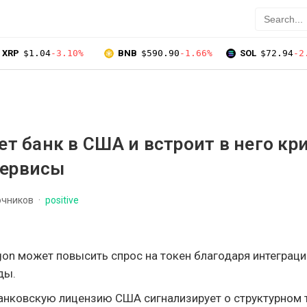
XRP
$1.04
-3.10%
BNB
$590.90
-1.66%
SOL
$72.94
-2
ет банк в США и встроит в него кр
сервисы
очников
positive
gon может повысить спрос на токен благодаря интеграци
ды.
банковскую лицензию США сигнализирует о структурном 