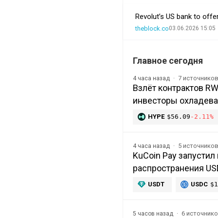
Revolut’s US bank to offe
theblock.co
03.06.2026 15:05
Главное сегодня
7 источнико
4 часа назад
Взлёт контрактов RW
инвесторы охладева
HYPE
$56.09
-2.11%
5 источнико
4 часа назад
KuCoin Pay запусти
распространения US
USDT
USDC
$1
6 источник
5 часов назад