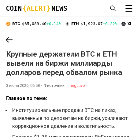
☰
COIN
{ALERT}
NEWS
BTC
$65,089.40
+0.14%
ETH
$1,923.07
+0.22%
XRP
Крупные держатели BTC и ETH
вывели на биржи миллиарды
долларов перед обвалом рынка
3 июня 2026, 06:58
1 источник
negative
Главное по теме:
Институциональные продажи BTC на пиках,
выявленные по депозитам на биржи, усиливают
коррекционное давление и волатильность.
Перевод $1.35 млрд основателем BitForex перед