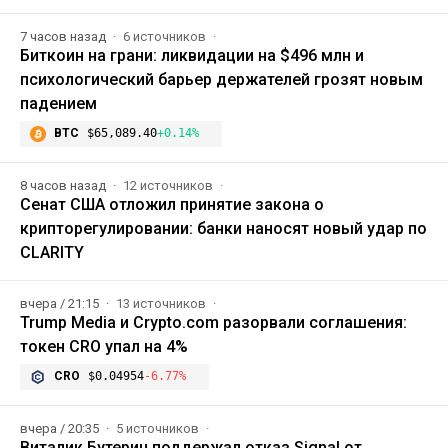
7 часов назад
6 источников
Биткоин на грани: ликвидации на $496 млн и
психологический барьер держателей грозят новым
падением
BTC
$65,089.40
+0.14%
8 часов назад
12 источников
Сенат США отложил принятие закона о
крипторегулировании: банки наносят новый удар по
CLARITY
вчера / 21:15
13 источников
Trump Media и Crypto.com разорвали соглашения:
токен CRO упал на 4%
CRO
$0.04954
-6.77%
вчера / 20:35
5 источников
Виталик Бутерин поддержал отказ Signal от