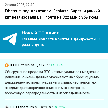
2 июня 2026, 02:42
Ethereum под давлением: Fenbushi Capital и ранний
кит реализовали ETH почти на $22 млн с убытком
Новый ТГ-канал
Главные новости крипты + дайджесты 3
раза в день
BTC
Bitcoin
$65,089.40
+0.14%
Обнаружение продажи BTC китами усиливает медвежье
давление; ончейн-данные указывают на сброс крупным
держателем во время недавнего спада, что, вероятно,
продлит краткосрочное снижение, несмотря на
возможную перепроданность и неопределенность.
ETH
Ethereum
$1,923.07
+0.22%