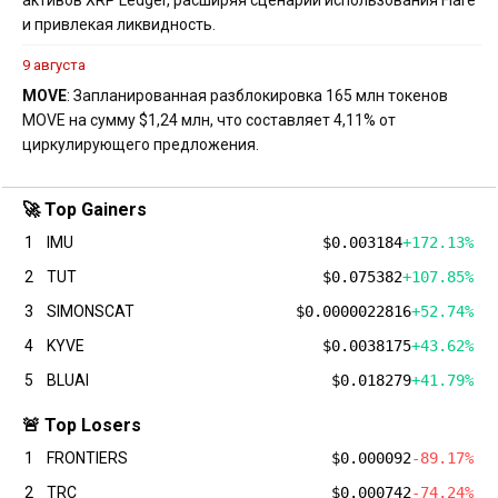
активов XRP Ledger, расширяя сценарии использования Flare
и привлекая ликвидность.
9 августа
MOVE
: Запланированная разблокировка 165 млн токенов
MOVE на сумму $1,24 млн, что составляет 4,11% от
циркулирующего предложения.
🚀 Top Gainers
1
IMU
$0.003184
+172.13%
2
TUT
$0.075382
+107.85%
3
SIMONSCAT
$0.0000022816
+52.74%
4
KYVE
$0.0038175
+43.62%
5
BLUAI
$0.018279
+41.79%
🚨 Top Losers
1
FRONTIERS
$0.000092
-89.17%
2
TRC
$0.000742
-74.24%