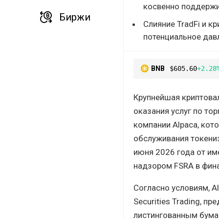
косвенно поддержи
Биржи
Слияние TradFi и к
потенциальное давл
BNB
$605.60
+2.28
Крупнейшая криптова
оказания услуг по то
компании Alpaca, кот
обслуживания токени
июня 2026 года от им
надзором FSRA в фина
Согласно условиям, A
Securities Trading, п
листингованным бума