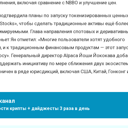
лнения, включая сравнение с NBBO и улучшение цен.
подтвердила планы по запуску токенизированных ценны
Stocks», чтобы сделать традиционные активы ещё боле
ммируемыми. Глава направления спотовых и деривативн
ньет Ян отметил: «Многие пользователи хотят удобного
, и к традиционным финансовым продуктам — этот запу
осу». Генеральный директор Alpaca Йоши Йококава доба
ддержать инициативу по мере сближения двух экосистем
аничен в ряде юрисдикций, включая США, Китай, Гонконг 
канал
сти крипты + дайджесты 3 раза в день