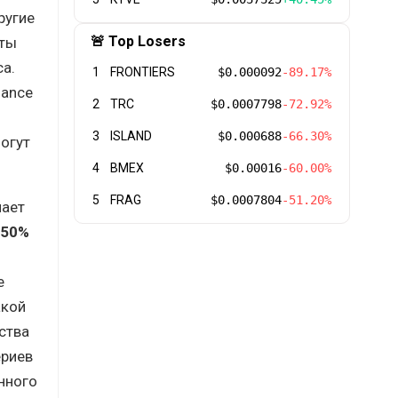
ругие
🚨 Top Losers
ёты
ca.
1
FRONTIERS
$0.000092
-89.17%
nance
2
TRC
$0.0007798
-72.92%
3
ISLAND
$0.000688
-66.30%
огут
4
BMEX
$0.00016
-60.00%
5
FRAG
$0.0007804
-51.20%
чает
50%
е
акой
ства
ериев
нного