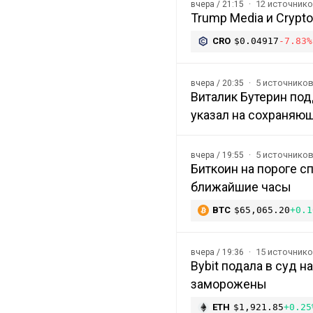
12 источник
вчера / 21:15
Trump Media и Crypt
CRO
$0.04917
-7.83%
5 источнико
вчера / 20:35
Виталик Бутерин под
указал на сохраняю
5 источнико
вчера / 19:55
Биткоин на пороге с
ближайшие часы
BTC
$65,065.20
+0.1
15 источник
вчера / 19:36
Bybit подала в суд 
заморожены
ETH
$1,921.85
+0.25