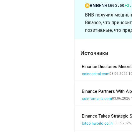
BNB
BNB
$605.60
+2.
BNB получил мощный 
Binance, что приноси
позитивные, что пре
Источники
Binance Discloses Minorit
coincentral.com
03.06.2026 1
Binance Partners With Al
coinfomania.com
03.06.2026 
Binance Takes Strategic 
bitcoinworld.co.in
03.06.2026 