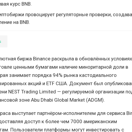
вая курс BNB.
риптобиржи провоцирует регуляторные проверки, создав
ение на BNB.
%
лютная биржа Binance раскрыла в обновлённых условиях
рговле ценными бумагами наличие миноритарной доли в
орая занимает порядка 94% рынка кастодиального
зированных акций и ETF США. Документ был опубликова
ени NEST Trading Limited — регулируемой организации по
нсовой зоне Abu Dhabi Global Market (ADGM).
lpaca выступает партнёром-исполнителем для сервиса Bi
редоставляя доступ к более чем 7000 американским
гам. Пользователи платформы могут инвестировать с