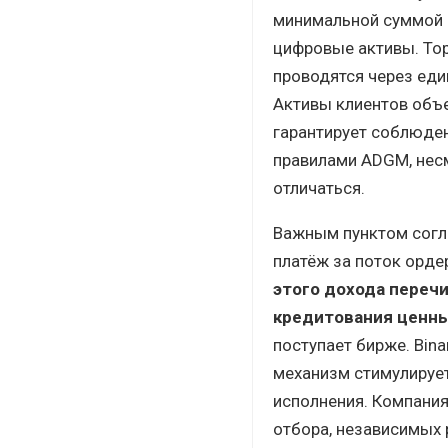
минимальной суммой о
цифровые активы. Тор
проводятся через един
Активы клиентов объе
гарантирует соблюден
правилами ADGM, несм
отличаться.
Важным пунктом согла
платёж за поток орде
этого дохода перечи
кредитования ценн
поступает бирже. Bin
механизм стимулирует
исполнения. Компания
отбора, независимых 