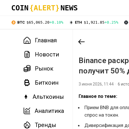
COIN
{ALERT}
NEWS
BTC
$65,065.20
+0.10%
ETH
$1,921.85
+0.25%
Главная
Новости
Binance раск
Рынок
получит 50% 
Биткоин
3 июня 2026, 11:44
6 ист
Альткоины
Главное по теме:
Прием BNB для опла
Аналитика
спрос на токен.
Тренды
Диверсификация до