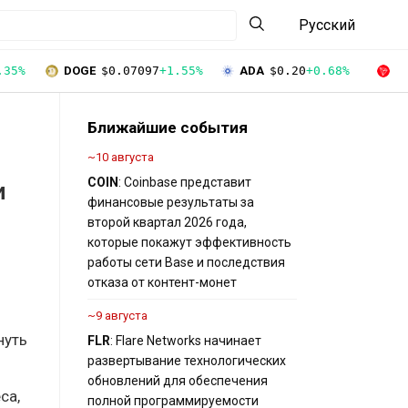
Русский
.35%
DOGE
$0.07097
+1.55%
ADA
$0.20
+0.68%
T
Ближайшие события
~10 августа
COIN
: Coinbase представит
и
финансовые результаты за
второй квартал 2026 года,
которые покажут эффективность
работы сети Base и последствия
отказа от контент-монет
~9 августа
нуть
FLR
: Flare Networks начинает
развертывание технологических
обновлений для обеспечения
са,
полной программируемости