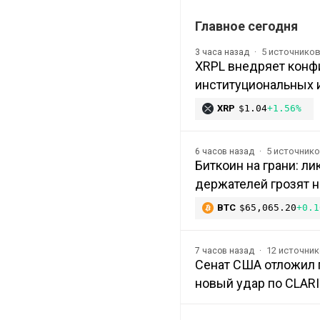
Главное сегодня
5 источнико
3 часа назад
XRPL внедряет конф
институциональных 
XRP
$1.04
+1.56%
5 источник
6 часов назад
Биткоин на грани: л
держателей грозят 
BTC
$65,065.20
+0.1
12 источни
7 часов назад
Сенат США отложил п
новый удар по CLAR