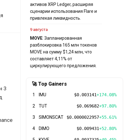
активов XRP Ledger, расширяя
сценарии использования Flare и
ая
привлекая ликвидность.
9 августа
MOVE
: Запланированная
разблокировка 165 млн токенов
MOVE на сумму $1,24 млн, что
составляет 4,11% от
циркулирующего предложения.
🚀 Top Gainers
н 3
1
IMU
$0.003141
+174.08%
д
2
TUT
$0.069682
+97.80%
3
SIMONSCAT
$0.0000022957
+55.61%
nance
4
DIMO
$0.009431
+52.80%
5
KYVE
$0.0037325
+40.45%