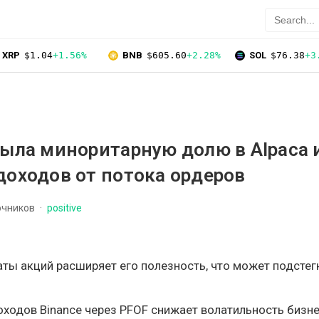
XRP
$1.04
+1.56%
BNB
$605.60
+2.28%
SOL
$76.38
+3
рыла миноритарную долю в Alpaca 
доходов от потока ордеров
очников
positive
ты акций расширяет его полезность, что может подстег
ходов Binance через PFOF снижает волатильность бизне