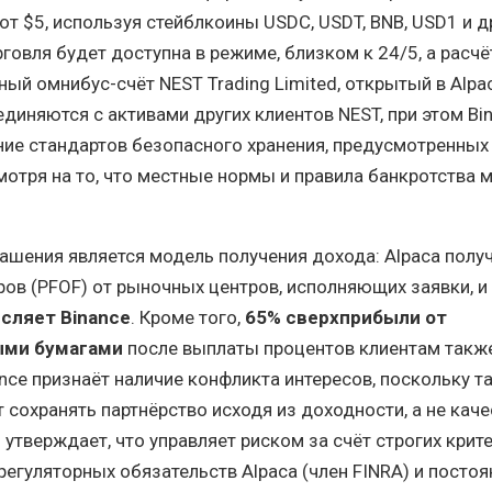
т $5, используя стейблкоины USDC, USDT, BNB, USD1 и д
говля будет доступна в режиме, близком к 24/5, а расч
ый омнибус-счёт NEST Trading Limited, открытый в Alpa
диняются с активами других клиентов NEST, при этом Bi
ие стандартов безопасного хранения, предусмотренных
отря на то, что местные нормы и правила банкротства м
шения является модель получения дохода: Alpaca полу
ров (PFOF) от рыночных центров, исполняющих заявки, и
сляет Binance
. Кроме того,
65% сверхприбыли от
ыми бумагами
после выплаты процентов клиентам такж
ance признаёт наличие конфликта интересов, поскольку т
 сохранять партнёрство исходя из доходности, а не каче
 утверждает, что управляет риском за счёт строгих крит
регуляторных обязательств Alpaca (член FINRA) и постоя