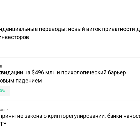
в
иденциальные переводы: новый виток приватности 
инвесторов
ов
иквидации на $496 млн и психологический барьер
новым падением
0%
ков
ринятие закона о крипторегулировании: банки нанос
ITY