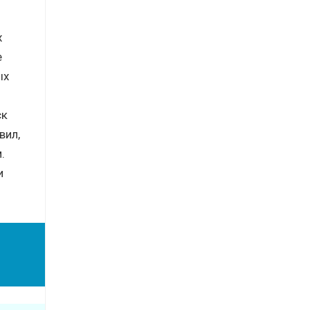
х
е
ых
ск
вил,
.
и