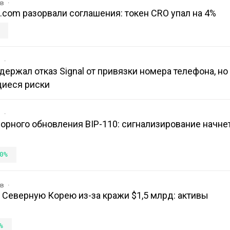
ов
o.com разорвали соглашения: токен CRO упал на 4%
в
держал отказ Signal от привязки номера телефона, но
щиеся риски
в
порного обновления BIP-110: сигнализирование начне
0%
ов
на Северную Корею из-за кражи $1,5 млрд: активы
%