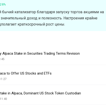
28%
бычий катализатор благодаря запуску торгов акциями на
т значительный доход и полезность. Настроения крайне
дполагает краткосрочный рост цены.
y Alpaca Stake in Securities Trading Terms Revision
0:45
paca to Offer US Stocks and ETFs
11:27
Stake in Alpaca, Dominant US Stock Token Custodian
11:40