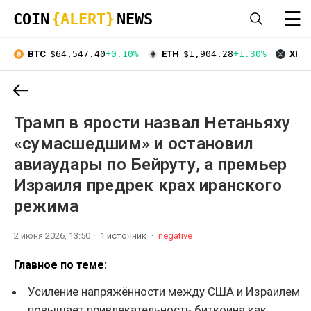
☰
COIN
{ALERT}
NEWS
BTC
$64,547.40
+0.10%
ETH
$1,904.28
+1.30%
XRP
Трамп в ярости назвал Нетаньяху
«сумасшедшим» и остановил
авиаудары по Бейруту, а премьер
Израиля предрек крах иранского
режима
2 июня 2026, 13:50
1 источник
negative
Главное по теме:
Усиление напряжённости между США и Израилем
повышает привлекательность биткоина как