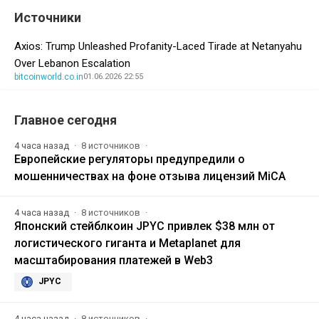
Источники
Axios: Trump Unleashed Profanity-Laced Tirade at Netanyahu
Over Lebanon Escalation
bitcoinworld.co.in
01.06.2026 22:55
Главное сегодня
4 часа назад
8 источников
Европейские регуляторы предупредили о
мошенничествах на фоне отзыва лицензий MiCA
4 часа назад
8 источников
Японский стейблкоин JPYC привлек $38 млн от
логистического гиганта и Metaplanet для
масштабирования платежей в Web3
JPYC
4 часа назад
8 источников