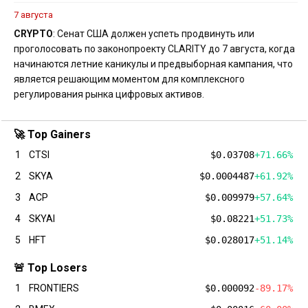
7 августа
CRYPTO
: Сенат США должен успеть продвинуть или
проголосовать по законопроекту CLARITY до 7 августа, когда
начинаются летние каникулы и предвыборная кампания, что
является решающим моментом для комплексного
регулирования рынка цифровых активов.
🚀 Top Gainers
1
CTSI
$0.03708
+71.66%
2
SKYA
$0.0004487
+61.92%
3
ACP
$0.009979
+57.64%
4
SKYAI
$0.08221
+51.73%
5
HFT
$0.028017
+51.14%
🚨 Top Losers
1
FRONTIERS
$0.000092
-89.17%