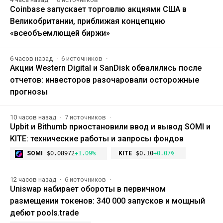
Coinbase запускает торговлю акциями США в
Великобритании, приближая концепцию
«всеобъемлющей биржи»
6 часов назад
6 источников
Акции Western Digital и SanDisk обвалились после
отчетов: инвесторов разочаровали осторожные
прогнозы
10 часов назад
7 источников
Upbit и Bithumb приостановили ввод и вывод SOMI и
KITE: технические работы и запросы фондов
SOMI
$0.08972
+1.09%
KITE
$0.10
+0.07%
12 часов назад
6 источников
Uniswap набирает обороты в первичном
размещении токенов: 340 000 запусков и мощный
дебют pools.trade