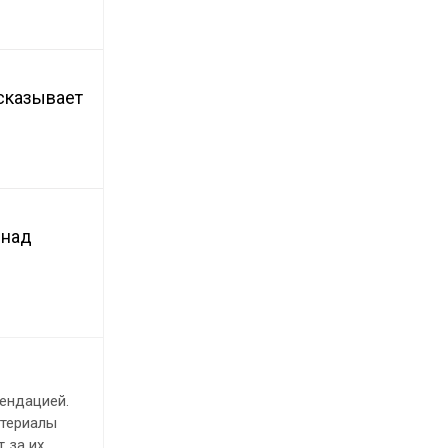
сказывает
 над
ендацией.
атериалы
 за их