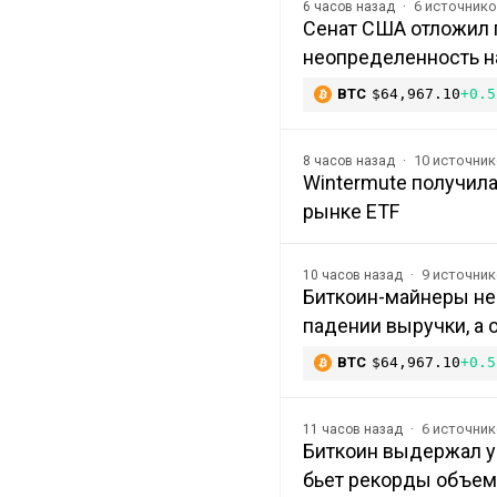
6 источник
6 часов назад
Сенат США отложил г
неопределенность н
BTC
$64,967.10
+0.5
10 источни
8 часов назад
Wintermute получила
рынке ETF
9 источни
10 часов назад
Биткоин-майнеры не
падении выручки, а 
BTC
$64,967.10
+0.5
6 источни
11 часов назад
Биткоин выдержал уд
бьет рекорды объе