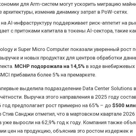
ономии для Arm-систем могут ускорить миграцию майн
 архитектуры, изменив динамику затрат в PoW-сетях.
а AI-инфраструктуру поддерживает риск-аппетит на рын
ает с притоками капитала в токены AI-сектора, такие как
ology и Super Micro Computer показали уверенный рост 
выручке и новых продуктах для центров обработки данн
лекта.
MCHP подорожала на 14,5%
в ходе внебиржевых 
 SMCI прибавила более 5% на премаркете.
впервые выделила подразделение Data Center Solutions 
чётности. Выручка этого направления в 2025 году соста
26 год предполагает рост примерно на 65% – до
$500 млн
 Стив Санджи отметил, что в мартовском квартале 2026
 уже выросли на 62,9% год к году. Компания также объя
и цен на продукцию, объяснив это ростом издержек и