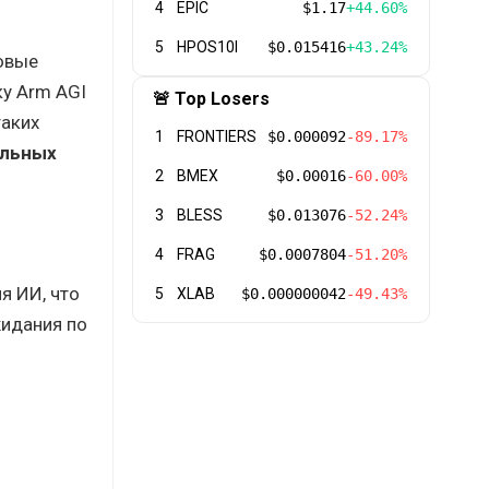
4
EPIC
$1.17
+44.60%
5
HPOS10I
$0.015416
+43.24%
новые
ку Arm AGI
🚨 Top Losers
таких
1
FRONTIERS
$0.000092
-89.17%
альных
2
BMEX
$0.00016
-60.00%
3
BLESS
$0.013076
-52.24%
4
FRAG
$0.0007804
-51.20%
я ИИ, что
5
XLAB
$0.000000042
-49.43%
жидания по