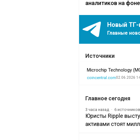
аналитиков на фон
Новый ТГ-
Главные ново
Источники
Microchip Technology (M
coincentral.com
02.06.2026 1
Главное сегодня
6 источнико
3 часа назад
Юристы Ripple выст
активами стоят мил