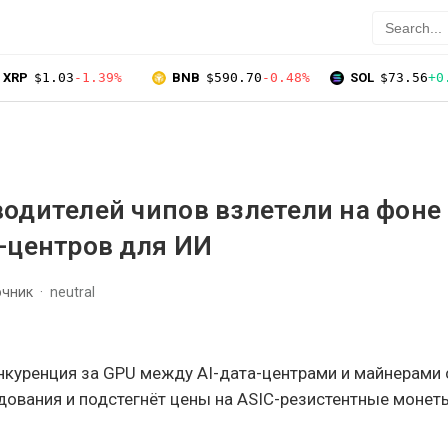
XRP
$1.03
-1.39%
BNB
$590.70
-0.48%
SOL
$73.56
+0
одителей чипов взлетели на фоне
-центров для ИИ
очник
neutral
куренция за GPU между AI-дата-центрами и майнерами 
дования и подстегнёт цены на ASIC-резистентные монет