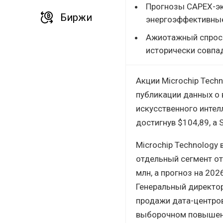
Прогнозы CAPEX-эк
Биржи
энергоэффективные
Ажиотажный спрос н
исторически совпад
Акции Microchip Techn
публикации данных о 
искусственного интел
достигнув $104,89, а
Microchip Technology 
отдельный сегмент от
млн, а прогноз на 20
Генеральный директор
продажи дата-центров
выборочном повышени