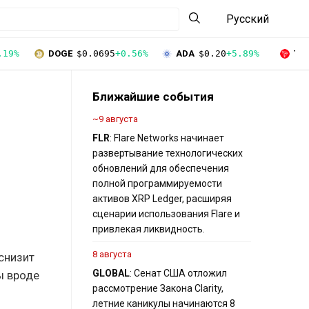
Русский
.19%
DOGE
$0.0695
+0.56%
ADA
$0.20
+5.89%
TR
Ближайшие события
~9 августа
FLR
: Flare Networks начинает
развертывание технологических
обновлений для обеспечения
полной программируемости
активов XRP Ledger, расширяя
сценарии использования Flare и
привлекая ликвидность.
8 августа
снизит
GLOBAL
: Сенат США отложил
ы вроде
рассмотрение Закона Clarity,
летние каникулы начинаются 8