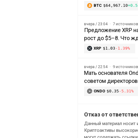
BTC
$64,967.10
+0.5
7 источнико
вчера / 23:04
Предложение XRP на
рост до $5–8. Что ж
XRP
$1.03
-1.39%
9 источнико
вчера / 22:54
Мать основателя Ond
советом директоров
ONDO
$0.35
-5.31%
Отказ от ответстве
Данный материал носит 
Криптоактивы высокорис
могут содержать ссылки 