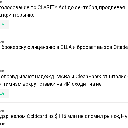
ов
олосование по CLARITY Act до сентября, продлевая
а крипторынке
1%
ков
 брокерскую лицензию в США и бросает вызов Citadel
ков
 оправдывают надежд: MARA и CleanSpark отчитались
оптимизм вокруг ставки на ИИ сходит на нет
1%
ков
ар: взлом Coldcard на $116 млн не сломил рынок, Hyp
мов