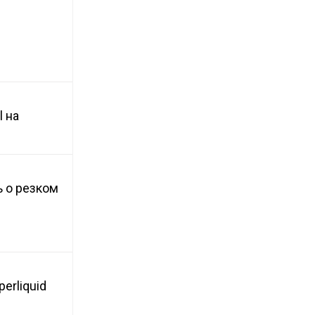
 на
 о резком
erliquid