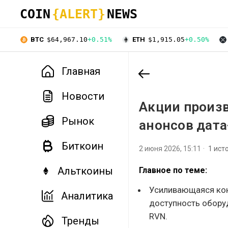
COIN
{ALERT}
NEWS
BTC
$64,967.10
+0.51%
ETH
$1,915.05
+0.50%
Главная
Новости
Акции произв
Рынок
анонсов дата
Биткоин
2 июня 2026, 15:11
1 ист
Альткоины
Главное по теме:
Усиливающаяся кон
Аналитика
доступность обору
RVN.
Тренды