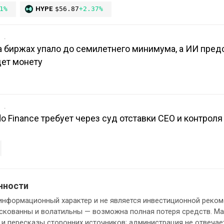
1%
HYPE
$56.87
+2.37%
в
 биржах упало до семилетнего минимума, а ИИ пред
дет монету
в
o Finance требует через суд отставки CEO и контроля
нности
информационный характер и не является инвестиционной реком
кованны и волатильны — возможна полная потеря средств. М
и пересказы сторонних источников; администрация не отвечает