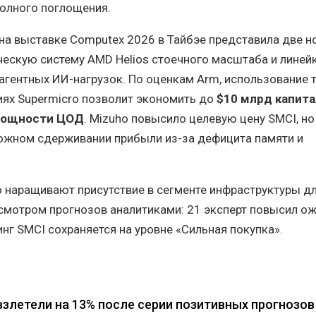
олного поглощения.
 на выставке Computex 2026 в Тайбэе представила две 
ескую систему AMD Helios стоечного масштаба и линей
агентных ИИ-нагрузок. По оценкам Arm, использование 
иях Supermicro позволит экономить до
$10 млрд капит
 мощности ЦОД
. Mizuho повысило целевую цену SMCI, но
ожном сдерживании прибыли из-за дефицита памяти и
 наращивают присутствие в сегменте инфраструктуры дл
смотром прогнозов аналитиками: 21 эксперт повысил о
инг SMCI сохраняется на уровне «Сильная покупка».
 взлетели на 13% после серии позитивных прогнозов