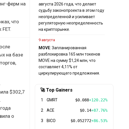
инг-ферм на
августа 2026 года, что делает
судьбу законопроекта в этом году
неопределенной и усиливает
ках, что
регуляторную неопределенность
 FET.
на крипторынке.
9 августа
после
MOVE
: Запланированная
ых на базе
разблокировка 165 млн токенов
MOVE на сумму $1,24 млн, что
торгов,
составляет 4,11% от
циркулирующего предложения.
в
🚀 Top Gainers
вила $302,7
.
1
GMRT
$0.088
+120.22%
 года
2
ACE
$0.14
+87.76%
вила о
3
BICO
$0.052772
+86.53%