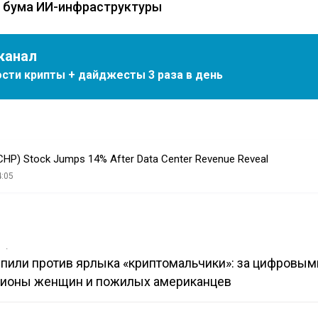
е бума ИИ-инфраструктуры
канал
сти крипты + дайджесты 3 раза в день
CHP) Stock Jumps 14% After Data Center Revenue Reveal
4:05
в
упили против ярлыка «криптомальчики»: за цифровым
лионы женщин и пожилых американцев