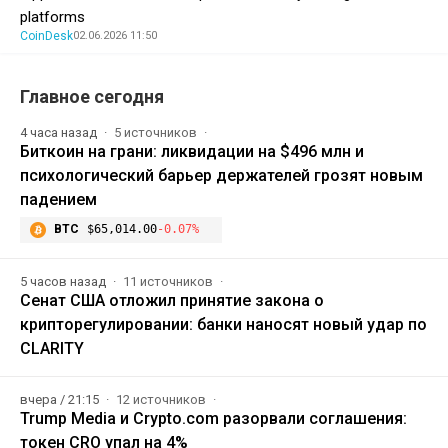
platforms
CoinDesk
02.06.2026 11:50
Главное сегодня
4 часа назад
5 источников
Биткоин на грани: ликвидации на $496 млн и
психологический барьер держателей грозят новым
падением
BTC
$65,014.00
-0.07%
5 часов назад
11 источников
Сенат США отложил принятие закона о
крипторегулировании: банки наносят новый удар по
CLARITY
вчера / 21:15
12 источников
Trump Media и Crypto.com разорвали соглашения:
токен CRO упал на 4%