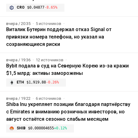
CRO
$0.04877
-8.65%
вчера / 20:35
5 источников
Виталик Бутерин поддержал отказ Signal от
привязки номера телефона, но указал на
сохраняющиеся риски
вчера / 19:36
12 источников
Bybit подала в суд на Северную Корею из-за кражи
$1,5 млрд: активы заморожены
ETH
$1,919.88
-0.26%
вчера / 19:22
6 источников
Shiba Inu укрепляет позиции благодаря партнёрству
с Emirates и вниманию розничных инвесторов, но
август остаётся сезонно слабым месяцем
SHIB
$0.000004655
+0.12%