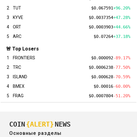
2
TUT
$0.067591
+96.20%
3
KYVE
$0.0037354
+47.28%
4
ORT
$0.0003903
+44.66%
5
ARC
$0.07264
+37.18%
🚨 Top Losers
1
FRONTIERS
$0.000092
-89.17%
2
TRC
$0.0006238
-77.50%
3
ISLAND
$0.000628
-70.59%
4
BMEX
$0.00016
-60.00%
5
FRAG
$0.0007804
-51.20%
COIN
{ALERT}
NEWS
Основные разделы