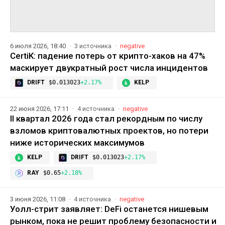
6 июля 2026, 18:40
3 источника
negative
CertiK: падение потерь от крипто-хаков на 47%
маскирует двукратный рост числа инцидентов
DRIFT
$0.013023
+2.17%
KELP
22 июня 2026, 17:11
4 источника
negative
II квартал 2026 года стал рекордным по числу
взломов криптовалютных проектов, но потери
ниже исторических максимумов
KELP
DRIFT
$0.013023
+2.17%
RAY
$0.65
+2.18%
3 июня 2026, 11:08
4 источника
negative
Уолл-стрит заявляет: DeFi останется нишевым
рынком, пока не решит проблему безопасности и