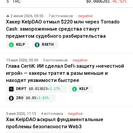
5
TRC
$0.0006201
-46.92%
🔥
2 июня 2026, 05:55
7 источников
negative
Хакер KelpDAO отмыл $220 млн через Tornado
Cash: замороженные средства станут
предметом судебного разбирательства
KELP
RSETH
15 мая 2026, 05:59
5 источников
negative
Глава CertiK: ИИ сделал DeFi-защиту «нечестной
игрой» — хакеры тратят в разы меньше и
находят уязвимости быстрее
DRIFT
$0.013023
+2.17%
KELP
ZRO
$0.85
+3.81%
5 мая 2026, 11:15
4 источника
negative
Хак KelpDAO вскрыл фундаментальные
проблемы безопасности Web3