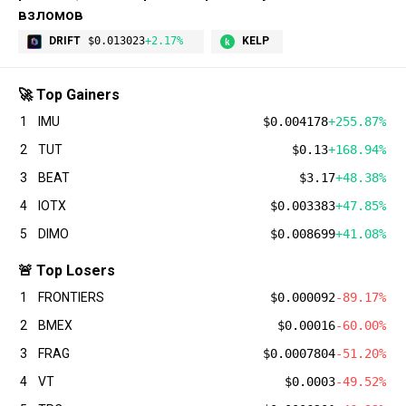
взломов
DRIFT
$0.013023
+2.17%
KELP
🚀 Top Gainers
1
IMU
$0.004178
+255.87%
2
TUT
$0.13
+168.94%
3
BEAT
$3.17
+48.38%
4
IOTX
$0.003383
+47.85%
5
DIMO
$0.008699
+41.08%
🚨 Top Losers
1
FRONTIERS
$0.000092
-89.17%
2
BMEX
$0.00016
-60.00%
3
FRAG
$0.0007804
-51.20%
4
VT
$0.0003
-49.52%