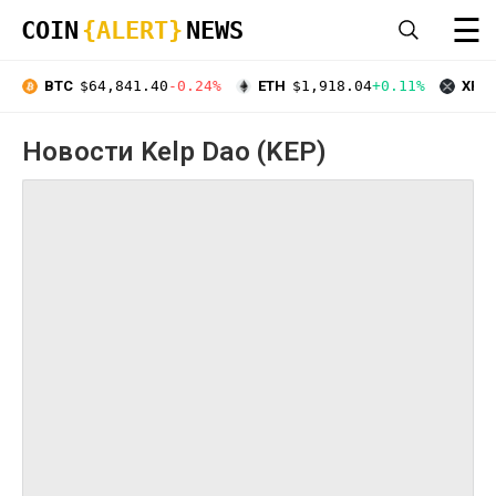
☰
COIN
{ALERT}
NEWS
BTC
$64,841.40
-0.24%
ETH
$1,918.04
+0.11%
XRP
Новости Kelp Dao (KEP)