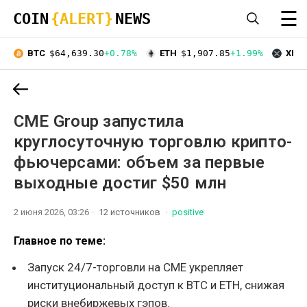
☰
COIN
{ALERT}
NEWS
BTC
$64,639.30
+0.78%
ETH
$1,907.85
+1.99%
XRP
CME Group запустила
круглосуточную торговлю крипто-
фьючерсами: объем за первые
выходные достиг $50 млн
2 июня 2026, 03:26
12 источников
positive
Главное по теме:
Запуск 24/7-торговли на CME укрепляет
институциональный доступ к BTC и ETH, снижая
риски внебиржевых гэпов.