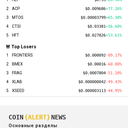
2
ACP
$0.009686
+77.26%
3
MTOS
$0.00003799
+65.38%
4
CTSI
$0.03381
+56.60%
5
HFT
$0.027826
+53.61%
🚨 Top Losers
1
FRONTIERS
$0.000092
-89.17%
2
BMEX
$0.00016
-60.00%
3
FRAG
$0.0007804
-51.20%
4
XLAB
$0.000000042
-49.43%
5
XSEED
$0.000003113
-44.95%
COIN
{ALERT}
NEWS
Основные разделы