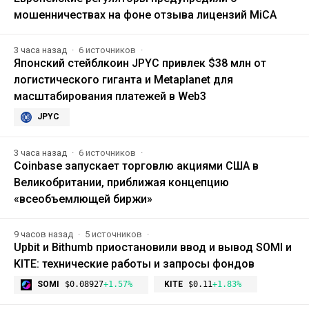
мошенничествах на фоне отзыва лицензий MiCA
3 часа назад
6 источников
Японский стейблкоин JPYC привлек $38 млн от
логистического гиганта и Metaplanet для
масштабирования платежей в Web3
JPYC
3 часа назад
6 источников
Coinbase запускает торговлю акциями США в
Великобритании, приближая концепцию
«всеобъемлющей биржи»
9 часов назад
5 источников
Upbit и Bithumb приостановили ввод и вывод SOMI и
KITE: технические работы и запросы фондов
SOMI
$0.08927
+1.57%
KITE
$0.11
+1.83%