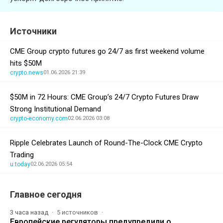
Источники
CME Group crypto futures go 24/7 as first weekend volume
hits $50M
crypto.news
01.06.2026 21:39
$50M in 72 Hours: CME Group’s 24/7 Crypto Futures Draw
Strong Institutional Demand
crypto-economy.com
02.06.2026 03:08
Ripple Celebrates Launch of Round-The-Clock CME Crypto
Trading
u.today
02.06.2026 05:54
Главное сегодня
3 часа назад
5 источников
Европейские регуляторы предупредили о