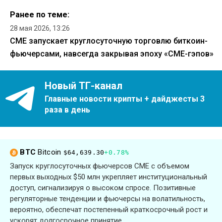
Ранее по теме:
28 мая 2026, 13:26
CME запускает круглосуточную торговлю биткоин-
фьючерсами, навсегда закрывая эпоху «CME-гэпов»
Новый ТГ-канал
Главные новости крипты + дайджесты 3
раза в день
BTC
Bitcoin
$64,639.30
+0.78%
Запуск круглосуточных фьючерсов CME с объемом
первых выходных $50 млн укрепляет институциональный
доступ, сигнализируя о высоком спросе. Позитивные
регуляторные тенденции и фьючерсы на волатильность,
вероятно, обеспечат постепенный краткосрочный рост и
ускорят долгосрочное принятие.