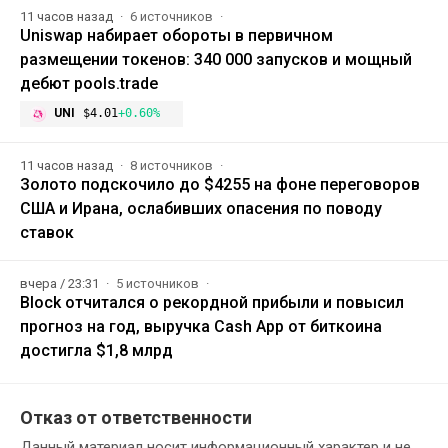
11 часов назад
6 источников
Uniswap набирает обороты в первичном
размещении токенов: 340 000 запусков и мощный
дебют pools.trade
UNI
$4.01
+0.60%
11 часов назад
8 источников
Золото подскочило до $4255 на фоне переговоров
США и Ирана, ослабивших опасения по поводу
ставок
вчера / 23:31
5 источников
Block отчитался о рекордной прибыли и повысил
прогноз на год, выручка Cash App от биткоина
достигла $1,8 млрд
Отказ от ответственности
Данный материал носит информационный характер и не