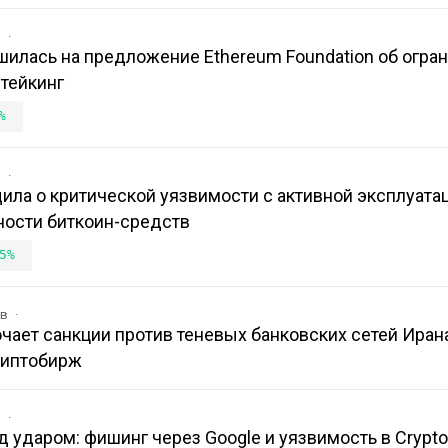
в
шилась на предложение Ethereum Foundation об огра
тейкинг
%
в
ила о критической уязвимости с активной эксплуатац
ости биткоин-средств
5%
ов
ает санкции против теневых банковских сетей Иран
риптобирж
в
 ударом: фишинг через Google и уязвимость в Crypt