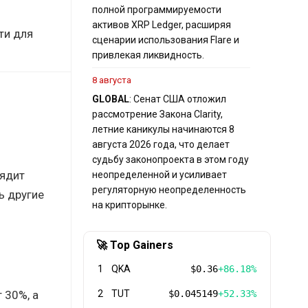
полной программируемости
активов XRP Ledger, расширяя
ти для
сценарии использования Flare и
привлекая ликвидность.
8 августа
GLOBAL
: Сенат США отложил
рассмотрение Закона Clarity,
летние каникулы начинаются 8
августа 2026 года, что делает
судьбу законопроекта в этом году
лядит
неопределенной и усиливает
регуляторную неопределенность
ь другие
на крипторынке.
🚀 Top Gainers
1
QKA
$0.36
+86.18%
 30%, а
2
TUT
$0.045149
+52.33%