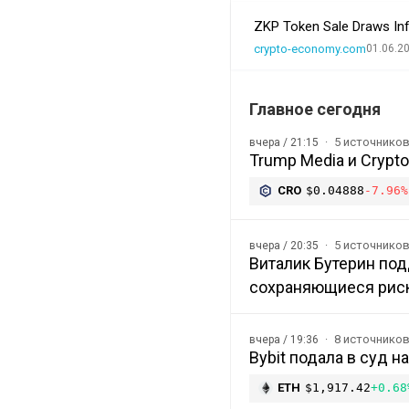
ZKP Token Sale Draws In
crypto-economy.com
01.06.2
Главное сегодня
5 источнико
вчера / 21:15
Trump Media и Crypt
CRO
$0.04888
-7.96%
5 источнико
вчера / 20:35
Виталик Бутерин под
сохраняющиеся рис
8 источнико
вчера / 19:36
Bybit подала в суд 
ETH
$1,917.42
+0.68