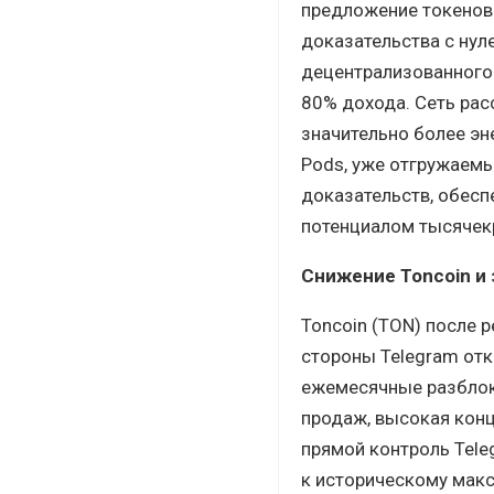
предложение токенов 
доказательства с нул
децентрализованного
80% дохода. Сеть рас
значительно более эн
Pods, уже отгружаемы
доказательств, обесп
потенциалом тысячекр
Снижение Toncoin и 
Toncoin (TON) после 
стороны Telegram отк
ежемесячные разблоки
продаж, высокая конц
прямой контроль Tele
к историческому макс