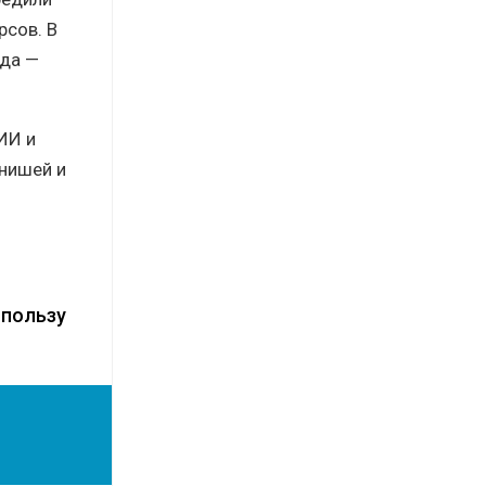
рсов. В
ода —
ИИ и
 нишей и
 пользу