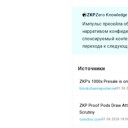
ZKP
Zero Knowledge
Импульс пресейла о
нарративом конфиден
спонсируемый контен
перехода к следующ
Источники
ZKP’s 1000x Presale is o
blockchainreporter.net
01.06.
ZKP Proof Pods Draw Atte
Scrutiny
coindoo.com
01.06.2026 18:0