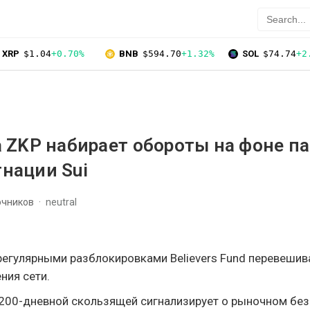
XRP
$1.04
+0.70%
BNB
$594.70
+1.32%
SOL
$74.74
+2
 ZKP набирает обороты на фоне п
гнации Sui
очников
neutral
регулярными разблокировками Believers Fund перевешив
ния сети.
 200-дневной скользящей сигнализирует о рыночном без