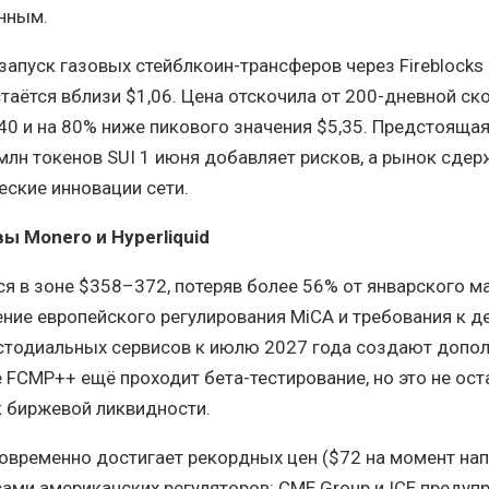
нным.
а запуск газовых стейблкоин-трансферов через Fireblocks 
таётся вблизи $1,06. Цена отскочила от 200-дневной с
,40 и на 80% ниже пикового значения $5,35. Предстояща
млн токенов SUI 1 июня добавляет рисков, а рынок сде
еские инновации сети.
 Monero и Hyperliquid
ся в зоне $358–372, потеряв более 56% от январского 
ние европейского регулирования MiCA и требования к д
астодиальных сервисов к июлю 2027 года создают допо
 FCMP++ ещё проходит бета-тестирование, но это не ост
к биржевой ликвидности.
дновременно достигает рекордных цен ($72 на момент нап
сами американских регуляторов: CME Group и ICE предуп