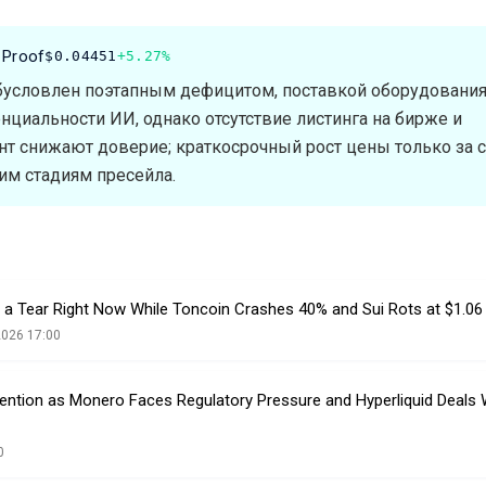
 Proof
$0.04451
+5.27%
бусловлен поэтапным дефицитом, поставкой оборудования
циальности ИИ, однако отсутствие листинга на бирже и
т снижают доверие; краткосрочный рост цены только за с
им стадиям пресейла.
n a Tear Right Now While Toncoin Crashes 40% and Sui Rots at $1.06
2026 17:00
ntion as Monero Faces Regulatory Pressure and Hyperliquid Deals 
0