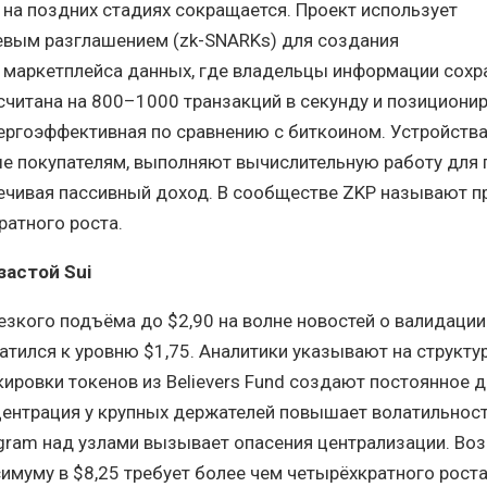
на поздних стадиях сокращается. Проект использует
евым разглашением (zk-SNARKs) для создания
 маркетплейса данных, где владельцы информации сохр
считана на 800–1000 транзакций в секунду и позиционир
ергоэффективная по сравнению с биткоином. Устройства
е покупателям, выполняют вычислительную работу для 
ечивая пассивный доход. В сообществе ZKP называют п
атного роста.
застой Sui
резкого подъёма до $2,90 на волне новостей о валидации
атился к уровню $1,75. Аналитики указывают на структу
ровки токенов из Believers Fund создают постоянное 
ентрация у крупных держателей повышает волатильност
gram над узлами вызывает опасения централизации. Во
имуму в $8,25 требует более чем четырёхкратного роста