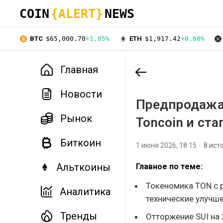
COIN
{ALERT}
NEWS
BTC
$65,000.70
+1.05%
ETH
$1,917.42
+0.68%
Главная
Новости
Предпродажа
Рынок
Toncoin и ста
Биткоин
1 июня 2026, 18:15
8 ист
Альткоины
Главное по теме:
Токеномика TON с 
Аналитика
технические улучше
Тренды
Отторжение SUI на