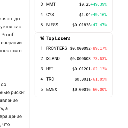
3
MMT
$0.25
+49.39%
4
CYS
$1.04
+49.16%
аняют до
5
BLESS
$0.01838
+47.47%
уется как
 Proof
🚨 Top Losers
генерации
1
FRONTIERS
$0.000092
-89.17%
роектом с
2
ISLAND
$0.000608
-73.63%
3
HFT
$0.01201
-62.13%
4
TRC
$0.0011
-61.85%
 со
5
BMEX
$0.00016
-60.00%
рные риски:
давление
ь, а
звращение
, что