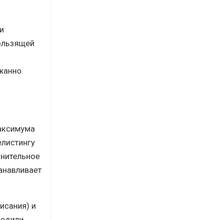
и
кользящей
я
ржанно
максимума
елистингу
лнительное
анавливает
исания) и
редили