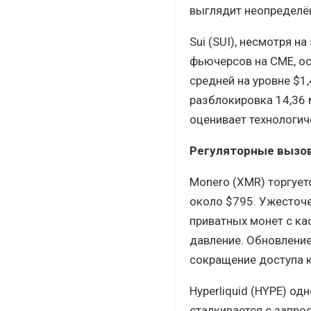
выглядит неопределё
Sui (SUI), несмотря н
фьючерсов на CME, ос
средней на уровне $1
разблокировка 14,36 
оценивает технологич
Регуляторные вызовы
Monero (XMR) торгует
около $795. Ужесточе
приватных монет с к
давление. Обновление
сокращение доступа 
Hyperliquid (HYPE) о
сталкивается с запро