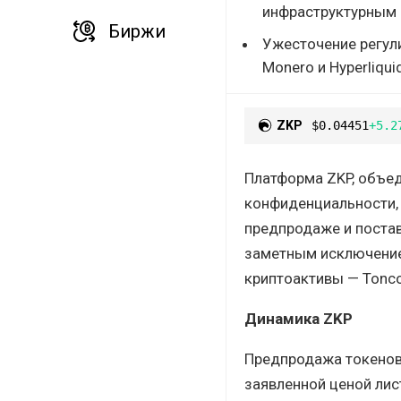
инфраструктурным 
Биржи
Ужесточение регул
Monero и Hyperliqui
ZKP
$0.04451
+5.2
Платформа ZKP, объед
конфиденциальности, 
предпродаже и постав
заметным исключением
криптоактивы — Toncoin
Динамика ZKP
Предпродажа токенов 
заявленной ценой лис