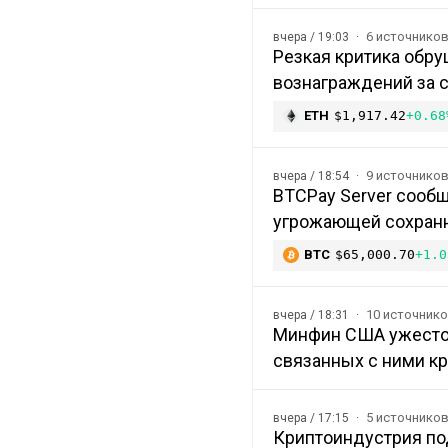
6 источнико
вчера / 19:03
Резкая критика обру
вознаграждений за с
ETH
$1,917.42
+0.68
9 источнико
вчера / 18:54
BTCPay Server сообщ
угрожающей сохранн
BTC
$65,000.70
+1.0
10 источник
вчера / 18:31
Минфин США ужесточ
связанных с ними к
5 источнико
вчера / 17:15
Криптоиндустрия под