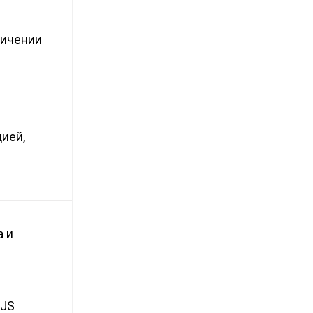
ничении
ией,
а и
oJS