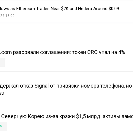
flows as Ethereum Trades Near $2K and Hedera Around $0.09
026 18:00
в
o.com разорвали соглашения: токен CRO упал на 4%
в
держал отказ Signal от привязки номера телефона, но 
ки
в
на Северную Корею из-за кражи $1,5 млрд: активы за
%