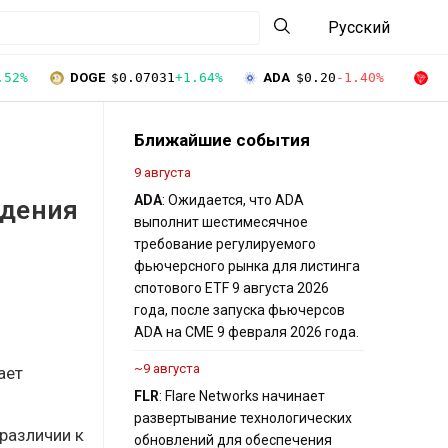
Русский
.52%
DOGE
$0.07031
+1.64%
ADA
$0.20
-1.40%
T
Ближайшие события
9 августа
ADA
: Ожидается, что ADA
адения
выполнит шестимесячное
требование регулируемого
фьючерсного рынка для листинга
спотового ETF 9 августа 2026
года, после запуска фьючерсов
ADA на CME 9 февраля 2026 года.
~9 августа
ает
FLR
: Flare Networks начинает
развертывание технологических
различии к
обновлений для обеспечения