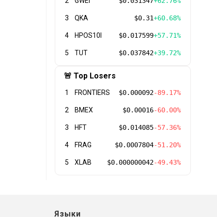
2
GWEI
$0.031347
+62.76%
3
QKA
$0.31
+60.68%
4
HPOS10I
$0.017599
+57.71%
5
TUT
$0.037842
+39.72%
🚨 Top Losers
1
FRONTIERS
$0.000092
-89.17%
2
BMEX
$0.00016
-60.00%
3
HFT
$0.014085
-57.36%
4
FRAG
$0.0007804
-51.20%
5
XLAB
$0.000000042
-49.43%
Языки