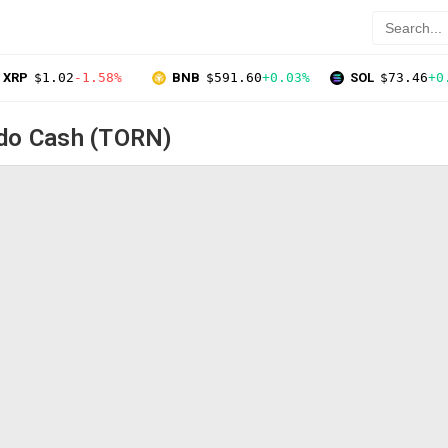
XRP
$1.02
-1.58%
BNB
$591.60
+0.03%
SOL
$73.46
+0
do Cash (TORN)