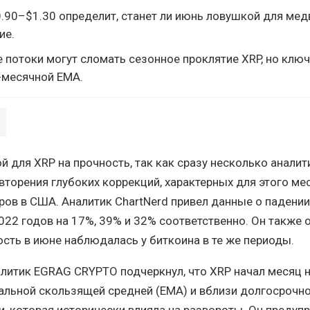
.90–$1.30 определит, станет ли июнь ловушкой для мед
ие.
потоки могут сломать сезонное проклятие XRP, но ключ
-месячной EMA.
й для XRP на прочность, так как сразу несколько аналит
вторения глубоких коррекций, характерных для этого ме
ов в США. Аналитик ChartNerd привел данные о падени
022 годов на 17%, 39% и 32% соответственно. Он также 
ость в июне наблюдалась у биткоина в те же периоды.
литик EGRAG CRYPTO подчеркнул, что XRP начал месяц 
альной скользящей средней (EMA) и вблизи долгосрочн
, которая исторически влияла на развороты. Он предуп