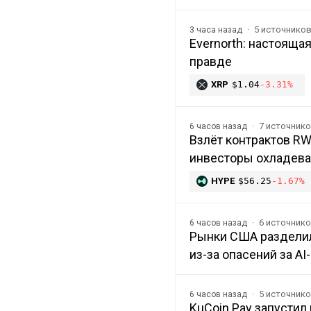
5 источнико
3 часа назад
Evernorth: настоящая
правде
XRP
$1.04
-3.31%
7 источник
6 часов назад
Взлёт контрактов RW
инвесторы охладева
HYPE
$56.25
-1.67%
6 источник
6 часов назад
Рынки США разделил
из-за опасений за AI
5 источник
6 часов назад
KuCoin Pay запусти