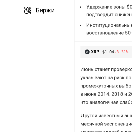
Удержание зоны $0
Биржи
подтвердит снижен
Институциональные 
восстановление 50
XRP
$1.04
-3.31%
Июнь станет проверко
указывают на риск по
промежуточных выбор
в июне 2014, 2018 и 2
что аналогичная слаб
Другой известный ана
месячной экспоненци
макротрендовой линии