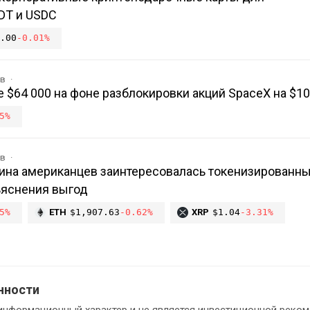
DT и USDC
.00
-0.01%
ов
 $64 000 на фоне разблокировки акций SpaceX на $1
5%
ов
овина американцев заинтересовалась токенизированн
ъяснения выгод
5%
ETH
$1,907.63
-0.62%
XRP
$1.04
-3.31%
нности
информационный характер и не является инвестиционной реком