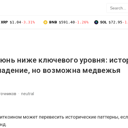
XRP
$1.04
-3.31%
BNB
$591.40
-1.26%
SOL
$72.95
-1
юнь ниже ключевого уровня: исто
падение, но возможна медвежья
точников
neutral
Биткоином может перевесить исторические паттерны, ес
нд.