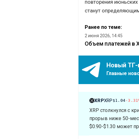
повторения июньских
станут определяющим
Ранее по теме:
2 июня 2026, 14:45
Объем платежей в XR
Новый ТГ-
Главные ново
XRP
XRP
$1.04
-3.31
XRP столкнулся с кр
прорыв ниже 50-мес
$0.90-$1.30 может пр