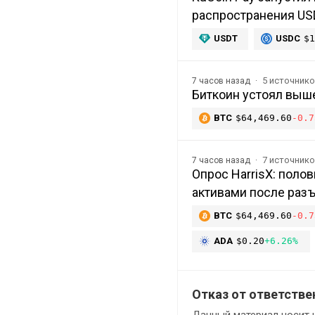
распространения US
USDT
USDC
$1
5 источник
7 часов назад
Биткоин устоял выше
BTC
$64,469.60
-0.7
7 источник
7 часов назад
Опрос HarrisX: пол
активами после раз
BTC
$64,469.60
-0.7
ADA
$0.20
+6.26%
Отказ от ответстве
Данный материал носит 