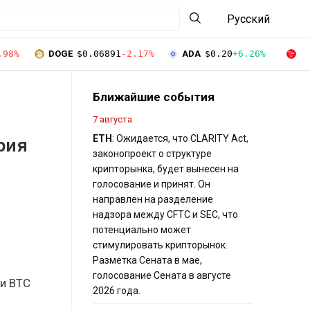
Русский
.98%
DOGE
$0.06891
-2.17%
ADA
$0.20
+6.26%
T
Ближайшие события
7 августа
ETH
: Ожидается, что CLARITY Act,
рия
законопроект о структуре
крипторынка, будет вынесен на
голосование и принят. Он
направлен на разделение
надзора между CFTC и SEC, что
потенциально может
стимулировать крипторынок.
Разметка Сената в мае,
голосование Сената в августе
ли BTC
2026 года.