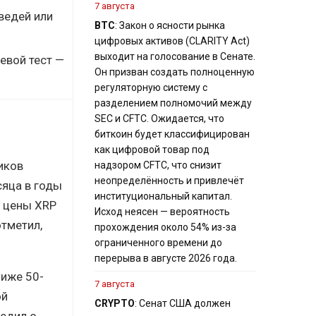
7 августа
ведей или
BTC
: Закон о ясности рынка
цифровых активов (CLARITY Act)
выходит на голосование в Сенате.
евой тест —
Он призван создать полноценную
регуляторную систему с
разделением полномочий между
SEC и CFTC. Ожидается, что
биткоин будет классифицирован
как цифровой товар под
иков
надзором CFTC, что снизит
неопределённость и привлечёт
сяца в годы
институциональный капитал.
и цены XRP
Исход неясен — вероятность
отметил,
прохождения около 54% из-за
ограниченного времени до
перерыва в августе 2026 года.
ниже 50-
7 августа
ой
CRYPTO
: Сенат США должен
редил о