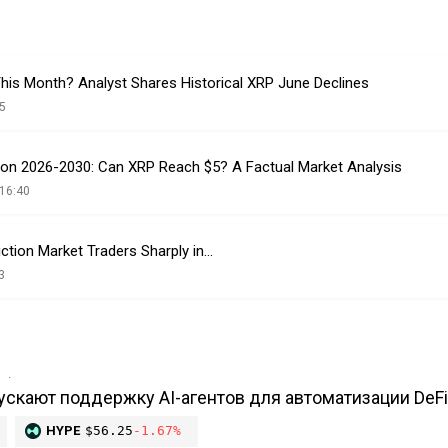
is Month? Analyst Shares Historical XRP June Declines
5
ction 2026-2030: Can XRP Reach $5? A Factual Market Analysis
16:40
iction Market Traders Sharply in…
3
в
ускают поддержку AI-агентов для автоматизации DeFi
HYPE
$56.25
-1.67%