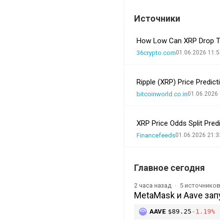
Источники
How Low Can XRP Drop Th
36crypto.com
01.06.2026 11:5
Ripple (XRP) Price Predi
bitcoinworld.co.in
01.06.2026 
XRP Price Odds Split Pred
Financefeeds
01.06.2026 21:3
Главное сегодня
5 источнико
2 часа назад
MetaMask и Aave зап
AAVE
$89.25
-1.19%