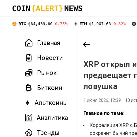
COIN
{ALERT}
NEWS
BTC
$64,469.60
-0.75%
ETH
$1,907.63
-0.62%
Главная
Новости
XRP открыл и
Рынок
предвещает 
ловушка
Биткоин
1 июня 2026, 12:39
10 ис
Альткоины
Главное по теме:
Аналитика
Корреляция XRP с 
Тренды
сохранит бычий тре