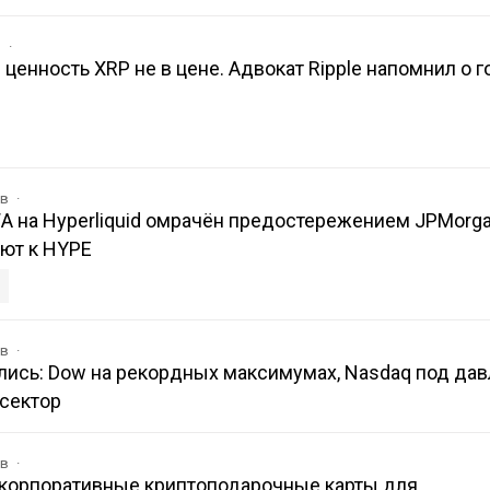
в
 ценность XRP не в цене. Адвокат Ripple напомнил о 
ов
A на Hyperliquid омрачён предостережением JPMorga
ют к HYPE
ов
ись: Dow на рекордных максимумах, Nasdaq под да
-сектор
ов
л корпоративные криптоподарочные карты для