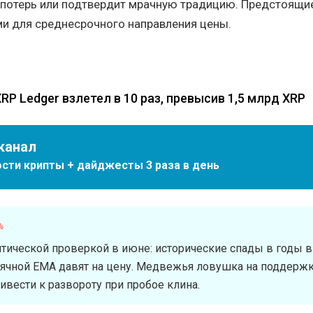
 потерь или подтвердит мрачную традицию. Предстоящи
и для среднесрочного направления цены.
P Ledger взлетел в 10 раз, превысив 1,5 млрд XRP
канал
сти крипты + дайджесты 3 раза в день
%
итической проверкой в июне: исторические спады в годы 
ячной EMA давят на цену. Медвежья ловушка на поддерж
ивести к развороту при пробое клина.