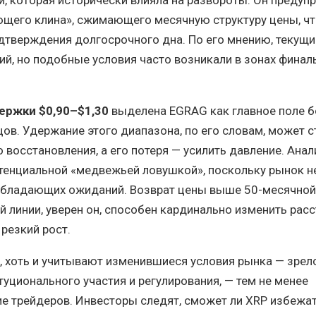
щего клина», сжимающего месячную структуру цены, чт
дтверждения долгосрочного дна. По его мнению, текущи
й, но подобные условия часто возникали в зонах финал
ержки $0,90–$1,30
выделена EGRAG как главное поле б
цов. Удержание этого диапазона, по его словам, может с
 восстановления, а его потеря — усилить давление. Анал
отенциальной «медвежьей ловушкой», поскольку рынок 
обладающих ожиданий. Возврат цены выше 50-месячной
 линии, уверен он, способен кардинально изменить рас
резкий рост.
 хоть и учитывают изменившиеся условия рынка — зрел
туционального участия и регулирования, — тем не менее
е трейдеров. Инвесторы следят, сможет ли XRP избежа