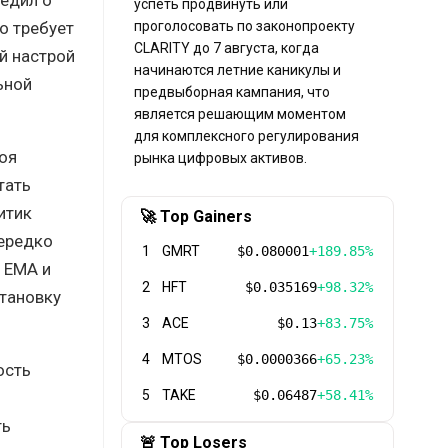
успеть продвинуть или
о требует
проголосовать по законопроекту
CLARITY до 7 августа, когда
й настрой
начинаются летние каникулы и
ьной
предвыборная кампания, что
является решающим моментом
для комплексного регулирования
оя
рынка цифровых активов.
тать
итик
🚀 Top Gainers
нередко
1
GMRT
$0.080001
+189.85%
 EMA и
2
HFT
$0.035169
+98.32%
становку
3
ACE
$0.13
+83.75%
4
MTOS
$0.0000366
+65.23%
ость
5
TAKE
$0.06487
+58.41%
ть
🚨 Top Losers