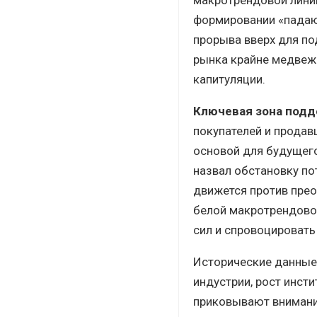
формировании «падаю
прорыва вверх для по
рынка крайне медвежи
капитуляции.
Ключевая зона подд
покупателей и продав
основой для будущего
назвал обстановку п
движется против пре
белой макротрендовой
сил и спровоцировать 
Исторические данные,
индустрии, рост инсти
приковывают внимани